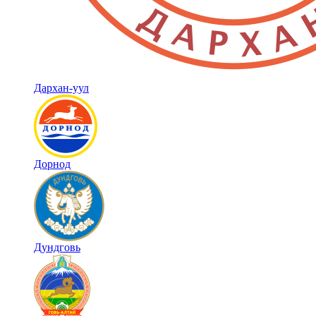
Дархан-уул
Дорнод
Дундговь