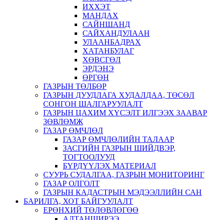
ИХХЭТ
МАНДАХ
САЙНШАНД
САЙХАНДУЛААН
УЛААНБАДРАХ
ХАТАНБУЛАГ
ХӨВСГӨЛ
ЭРДЭНЭ
ӨРГӨН
ГАЗРЫН ТӨЛБӨР
ГАЗРЫН ДУУДЛАГА ХУДАЛДАА, ТӨСӨЛ
СОНГОН ШАЛГАРУУЛАЛТ
ГАЗРЫН ЦАХИМ ХҮСЭЛТ ИЛГЭЭХ ЗААВАР
ЗӨВЛӨМЖ
ГАЗАР ӨМЧЛӨЛ
ГАЗАР ӨМЧЛӨЛИЙН ТАЛААР
ЗАСГИЙН ГАЗРЫН ШИЙДВЭР,
ТОГТООЛУУД
БҮРДҮҮЛЭХ МАТЕРИАЛ
СУУРЬ СУДАЛГАА, ГАЗРЫН МОНИТОРИНГ
ГАЗАР ОЛГОЛТ
ГАЗРЫН КАДАСТРЫН МЭДЭЭЛЛИЙН САН
БАРИЛГА, ХОТ БАЙГУУЛАЛТ
ЕРӨНХИЙ ТӨЛӨВЛӨГӨӨ
АЛТАНШИРЭЭ