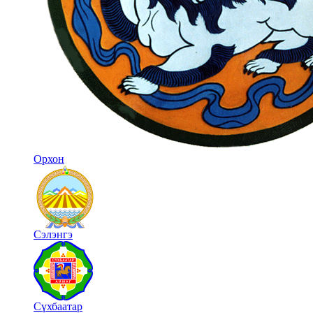
Орхон
Сэлэнгэ
Сүхбаатар