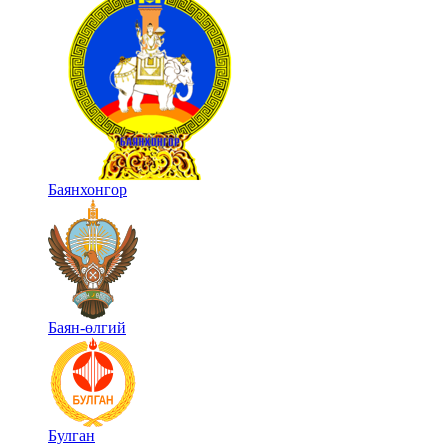
Баянхонгор
Баян-өлгий
Булган