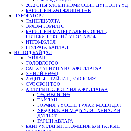
2022 ОНЫ УЛСЫН КОМИССЫН ДҮГНЭЛТҮҮД
БАРИЛГЫН ХӨГЖЛИЙН ТӨВ
ЛАБОРАТОРИ
ТАНИЛЦУУЛГА
ЭРХЭМ ЗОРИЛГО
БАРИЛГЫН МАТЕРИАЛЫН СОРИЛТ,
ШИНЖИЛГЭЭНИЙ ҮНЭ ТАРИФ
ИТГЭМЖЛЭЛ
ШУДРАГА БАЙДАЛ
ИЛ ТОД БАЙДАЛ
ТАЙЛАН
ТӨЛӨВЛӨГӨӨ
САНХҮҮГИЙН ҮЙЛ АЖИЛЛАГАА
ХҮНИЙ НӨӨЦ
АУДИТЫН ТАЙЛАН, ЗӨВЛӨМЖ
СУЛ ОРОН ТОО
АВЛИГЫН ЭСРЭГ ҮЙЛ АЖИЛЛАГАА
ТӨЛӨВЛӨГӨӨ
ТАЙЛАН
ЗӨРЧИЛ ҮҮССЭН ТУХАЙ МЭДЭГДЭЛ
УРЬДЧИЛСАН МЭДҮҮЛЭГ ХЯНАСАН
ДҮГНЭЛТ
ГАРЫН АВЛАГА
БАЙГУУЛЛАГЫН ЭЗЭМШИЖ БУЙ ГАЗРЫН