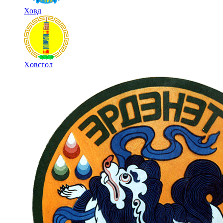
Ховд
Хөвсгөл