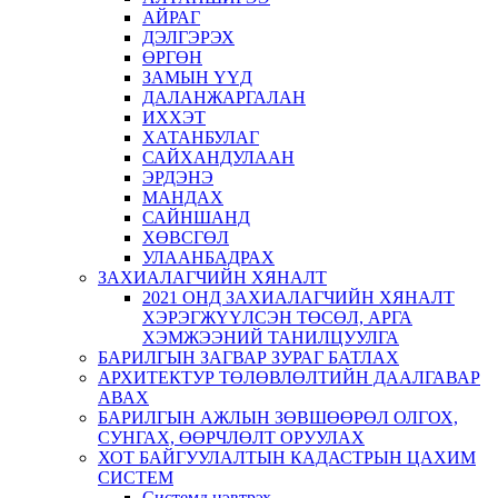
АЙРАГ
ДЭЛГЭРЭХ
ӨРГӨН
ЗАМЫН ҮҮД
ДАЛАНЖАРГАЛАН
ИХХЭТ
ХАТАНБУЛАГ
САЙХАНДУЛААН
ЭРДЭНЭ
МАНДАХ
САЙНШАНД
ХӨВСГӨЛ
УЛААНБАДРАХ
ЗАХИАЛАГЧИЙН ХЯНАЛТ
2021 ОНД ЗАХИАЛАГЧИЙН ХЯНАЛТ
ХЭРЭГЖҮҮЛСЭН ТӨСӨЛ, АРГА
ХЭМЖЭЭНИЙ ТАНИЛЦУУЛГА
БАРИЛГЫН ЗАГВАР ЗУРАГ БАТЛАХ
АРХИТЕКТУР ТӨЛӨВЛӨЛТИЙН ДААЛГАВАР
АВАХ
БАРИЛГЫН АЖЛЫН ЗӨВШӨӨРӨЛ ОЛГОХ,
СУНГАХ, ӨӨРЧЛӨЛТ ОРУУЛАХ
ХОТ БАЙГУУЛАЛТЫН КАДАСТРЫН ЦАХИМ
СИСТЕМ
Системд нэвтрэх