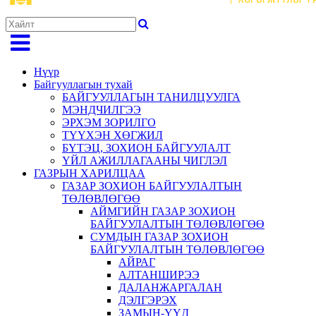
Нүүр
Байгууллагын тухай
БАЙГУУЛЛАГЫН ТАНИЛЦУУЛГА
МЭНДЧИЛГЭЭ
ЭРХЭМ ЗОРИЛГО
ТҮҮХЭН ХӨГЖИЛ
БҮТЭЦ, ЗОХИОН БАЙГУУЛАЛТ
ҮЙЛ АЖИЛЛАГААНЫ ЧИГЛЭЛ
ГАЗРЫН ХАРИЛЦАА
ГАЗАР ЗОХИОН БАЙГУУЛАЛТЫН
ТӨЛӨВЛӨГӨӨ
АЙМГИЙН ГАЗАР ЗОХИОН
БАЙГУУЛАЛТЫН ТӨЛӨВЛӨГӨӨ
СУМДЫН ГАЗАР ЗОХИОН
БАЙГУУЛАЛТЫН ТӨЛӨВЛӨГӨӨ
АЙРАГ
АЛТАНШИРЭЭ
ДАЛАНЖАРГАЛАН
ДЭЛГЭРЭХ
ЗАМЫН-ҮҮД