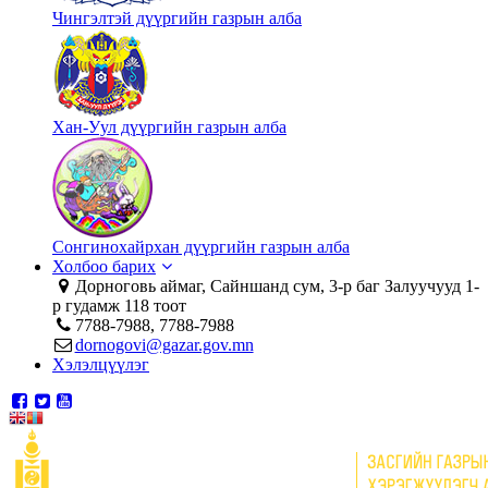
Чингэлтэй дүүргийн газрын алба
Хан-Уул дүүргийн газрын алба
Сонгинохайрхан дүүргийн газрын алба
Холбоо барих
Дорноговь аймаг, Сайншанд сум, 3-р баг Залуучууд 1-
р гудамж 118 тоот
7788-7988, 7788-7988
dornogovi@gazar.gov.mn
Хэлэлцүүлэг