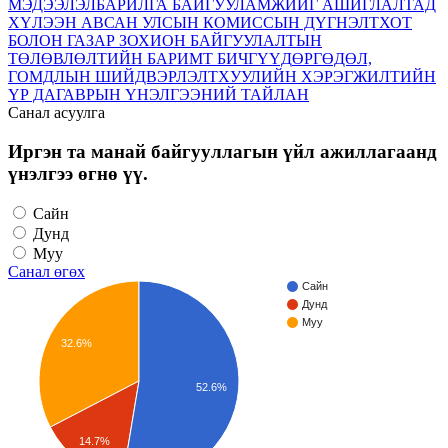
МЭДЭЭЛЭЛ
БАРИЛГА БАЙГУУЛАМЖИЙГ АШИГЛАЛТАД
ХҮЛЭЭН АВСАН УЛСЫН КОМИССЫН ДҮГНЭЛТ
ХОТ
БОЛОН ГАЗАР ЗОХИОН БАЙГУУЛАЛТЫН
ТӨЛӨВЛӨЛТИЙН БАРИМТ БИЧГҮҮД
ӨРГӨДӨЛ,
ГОМДЛЫН ШИЙДВЭРЛЭЛТ
ХУУЛИЙН ХЭРЭГЖИЛТИЙН
ҮР ДАГАВРЫН ҮНЭЛГЭЭНИЙ ТАЙЛАН
Санал асуулга
Иргэн та манай байгууллагын үйл ажиллагаанд
үнэлгээ өгнө үү.
Сайн
Дунд
Муу
Санал өгөх
Сайн
Дунд
Муу
32.6%
52.6%
14.7%