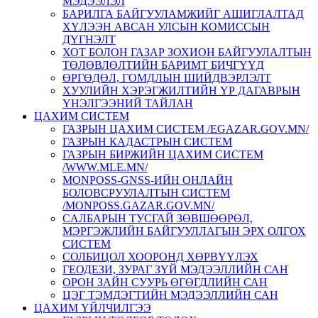
МЭДЭЭЛЭЛ
БАРИЛГА БАЙГУУЛАМЖИЙГ АШИГЛАЛТАД
ХҮЛЭЭН АВСАН УЛСЫН КОМИССЫН
ДҮГНЭЛТ
ХОТ БОЛОН ГАЗАР ЗОХИОН БАЙГУУЛАЛТЫН
ТӨЛӨВЛӨЛТИЙН БАРИМТ БИЧГҮҮД
ӨРГӨДӨЛ, ГОМДЛЫН ШИЙДВЭРЛЭЛТ
ХУУЛИЙН ХЭРЭГЖИЛТИЙН ҮР ДАГАВРЫН
ҮНЭЛГЭЭНИЙ ТАЙЛАН
ЦАХИМ СИСТЕМ
ГАЗРЫН ЦАХИМ СИСТЕМ /EGAZAR.GOV.MN/
ГАЗРЫН КАДАСТРЫН СИСТЕМ
ГАЗРЫН БИРЖИЙН ЦАХИМ СИСТЕМ
/WWW.MLE.MN/
MONPOSS-GNSS-ИЙН ОНЛАЙН
БОЛОВСРУУЛАЛТЫН СИСТЕМ
/MONPOSS.GAZAR.GOV.MN/
CАЛБАРЫН ТУСГАЙ ЗӨВШӨӨРӨЛ,
МЭРГЭЖЛИЙН БАЙГУУЛЛАГЫН ЭРХ ОЛГОХ
СИСТЕМ
СОЛБИЦОЛ ХООРОНД ХӨРВҮҮЛЭХ
ГЕОДЕЗИ, ЗУРАГ ЗҮЙ МЭДЭЭЛЛИЙН САН
ОРОН ЗАЙН СУУРЬ ӨГӨГДЛИЙН САН
ЦЭГ ТЭМДЭГТИЙН МЭДЭЭЛЛИЙН САН
ЦАХИМ ҮЙЛЧИЛГЭЭ