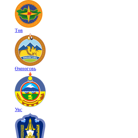
Төв
Өмнөговь
Увс