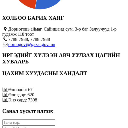
ХОЛБОО БАРИХ ХАЯГ
Дорноговь аймаг, Сайншанд сум, 3-р баг Залуучууд 1-р
гудамж 118 тоот
7788-7988, 7788-7988
dornogovi@gazar.gov.mn
ИРГЭДИЙГ ХҮЛЭЭН АВЧ УУЛЗАХ ЦАГИЙН
ХУВААРЬ
ЦАХИМ ХУУДАСНЫ ХАНДАЛТ
Өнөөдөр: 67
Өчигдөр: 620
Энэ сард: 7398
Санал хүсэлт илгээх