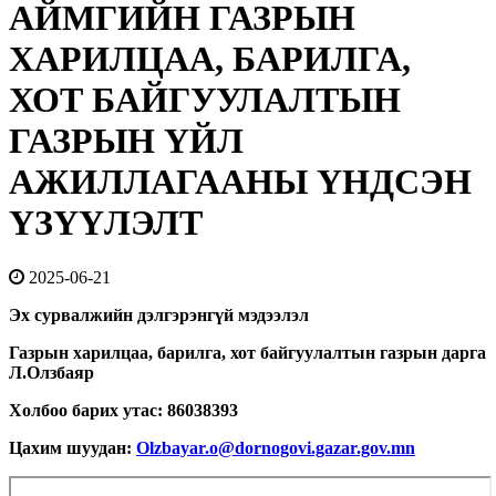
АЙМГИЙН ГАЗРЫН
ХАРИЛЦАА, БАРИЛГА,
ХОТ БАЙГУУЛАЛТЫН
ГАЗРЫН ҮЙЛ
АЖИЛЛАГААНЫ ҮНДСЭН
ҮЗҮҮЛЭЛТ
2025-06-21
Эх сурвалжийн дэлгэрэнгүй мэдээлэл
Газрын харилцаа, барилга, хот байгуулалтын газрын дарга
Л.Олзбаяр
Холбоо барих утас: 86038393
Цахим шуудан:
Olzbayar.o@dornogovi.gazar.gov.mn