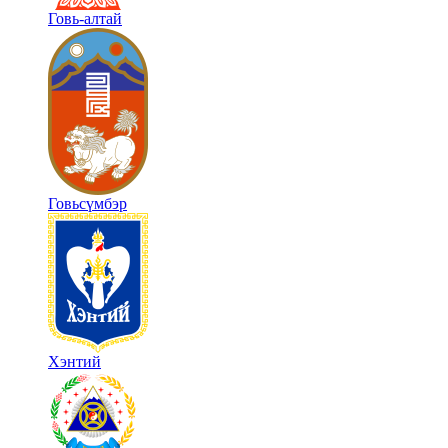
Говь-алтай
Говьсүмбэр
Хэнтий