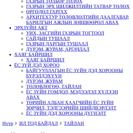
ГАЗРЫН ТӨЛБӨР ТӨЛӨХ
ГАЗРЫН ЭРХ ШИЛЖИЛТИЙН ТАТВАР ТӨЛӨХ
ӨРГӨДӨЛ ГАРГАХ
АРХИТЕХТУР ТӨЛӨВЛӨЛТИЙН ДААЛГАВАР,
БАРИЛГЫН АЖЛЫН ЗӨВШӨӨРӨЛ АВАХ
ЭРХЗҮЙН АКТ
УИХ, ЗАСГИЙН ГАЗРЫН ТОГТООЛ
САЙДЫН ТУШААЛ
ГАЗРЫН ДАРГЫН ТУШААЛ
ДҮРЭМ, ЖУРАМ, АРГАЧЛАЛ
ХАЯГ БАЙРШИЛ
ХАЯГ БАЙРШИЛ
ЁС ЗҮЙ ДЭД ХОРОО
БАЙГУУЛЛАГЫН ЁС ЗҮЙН ДЭД ХОРООНЫ
БҮРЭЛДЭХҮҮН
ДҮРЭМ, ЖУРАМ
ТӨЛӨВЛӨГӨӨ, ТАЙЛАН
ЁС ЗҮЙН ГОМДОЛ, МЭДЭЭЛЭЛ ХҮЛЭЭН
АВАХ
ТӨРИЙН АЛБАН ХААГЧИЙН ЁС ЗҮЙН
ЗӨРЧИЛ, ТЭДГЭЭРИЙН ШИЙДВЭРЛЭЛТ
ЁС ЗҮЙН ДЭД ХОРООНЫ ДҮГНЭЛТ
Нүүр
ИЛ ТОД БАЙДАЛ
ТАЙЛАН