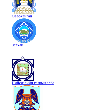
Өвөрхангай
Завхан
Нийслэлийн газрын алба