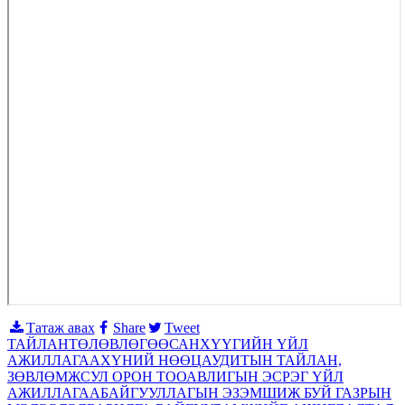
Татаж авах
Share
Tweet
ТАЙЛАН
ТӨЛӨВЛӨГӨӨ
САНХҮҮГИЙН ҮЙЛ
АЖИЛЛАГАА
ХҮНИЙ НӨӨЦ
АУДИТЫН ТАЙЛАН,
ЗӨВЛӨМЖ
СУЛ ОРОН ТОО
АВЛИГЫН ЭСРЭГ ҮЙЛ
АЖИЛЛАГАА
БАЙГУУЛЛАГЫН ЭЗЭМШИЖ БУЙ ГАЗРЫН