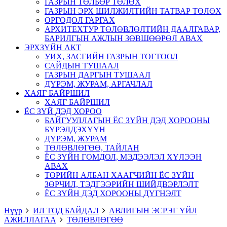
ГАЗРЫН ТӨЛБӨР ТӨЛӨХ
ГАЗРЫН ЭРХ ШИЛЖИЛТИЙН ТАТВАР ТӨЛӨХ
ӨРГӨДӨЛ ГАРГАХ
АРХИТЕХТУР ТӨЛӨВЛӨЛТИЙН ДААЛГАВАР,
БАРИЛГЫН АЖЛЫН ЗӨВШӨӨРӨЛ АВАХ
ЭРХЗҮЙН АКТ
УИХ, ЗАСГИЙН ГАЗРЫН ТОГТООЛ
САЙДЫН ТУШААЛ
ГАЗРЫН ДАРГЫН ТУШААЛ
ДҮРЭМ, ЖУРАМ, АРГАЧЛАЛ
ХАЯГ БАЙРШИЛ
ХАЯГ БАЙРШИЛ
ЁС ЗҮЙ ДЭД ХОРОО
БАЙГУУЛЛАГЫН ЁС ЗҮЙН ДЭД ХОРООНЫ
БҮРЭЛДЭХҮҮН
ДҮРЭМ, ЖУРАМ
ТӨЛӨВЛӨГӨӨ, ТАЙЛАН
ЁС ЗҮЙН ГОМДОЛ, МЭДЭЭЛЭЛ ХҮЛЭЭН
АВАХ
ТӨРИЙН АЛБАН ХААГЧИЙН ЁС ЗҮЙН
ЗӨРЧИЛ, ТЭДГЭЭРИЙН ШИЙДВЭРЛЭЛТ
ЁС ЗҮЙН ДЭД ХОРООНЫ ДҮГНЭЛТ
Нүүр
ИЛ ТОД БАЙДАЛ
АВЛИГЫН ЭСРЭГ ҮЙЛ
АЖИЛЛАГАА
ТӨЛӨВЛӨГӨӨ