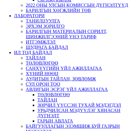
2022 ОНЫ УЛСЫН КОМИССЫН ДҮГНЭЛТҮҮД
БАРИЛГЫН ХӨГЖЛИЙН ТӨВ
ЛАБОРАТОРИ
ТАНИЛЦУУЛГА
ЭРХЭМ ЗОРИЛГО
БАРИЛГЫН МАТЕРИАЛЫН СОРИЛТ,
ШИНЖИЛГЭЭНИЙ ҮНЭ ТАРИФ
ИТГЭМЖЛЭЛ
ШУДРАГА БАЙДАЛ
ИЛ ТОД БАЙДАЛ
ТАЙЛАН
ТӨЛӨВЛӨГӨӨ
САНХҮҮГИЙН ҮЙЛ АЖИЛЛАГАА
ХҮНИЙ НӨӨЦ
АУДИТЫН ТАЙЛАН, ЗӨВЛӨМЖ
СУЛ ОРОН ТОО
АВЛИГЫН ЭСРЭГ ҮЙЛ АЖИЛЛАГАА
ТӨЛӨВЛӨГӨӨ
ТАЙЛАН
ЗӨРЧИЛ ҮҮССЭН ТУХАЙ МЭДЭГДЭЛ
УРЬДЧИЛСАН МЭДҮҮЛЭГ ХЯНАСАН
ДҮГНЭЛТ
ГАРЫН АВЛАГА
БАЙГУУЛЛАГЫН ЭЗЭМШИЖ БУЙ ГАЗРЫН