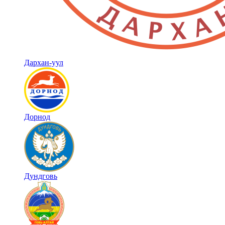
Дархан-уул
Дорнод
Дундговь