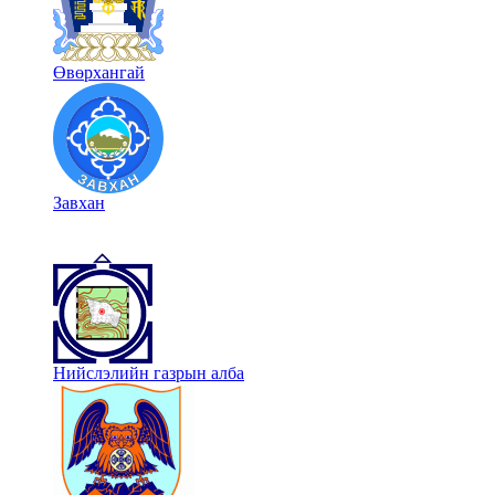
Өвөрхангай
Завхан
Нийслэлийн газрын алба