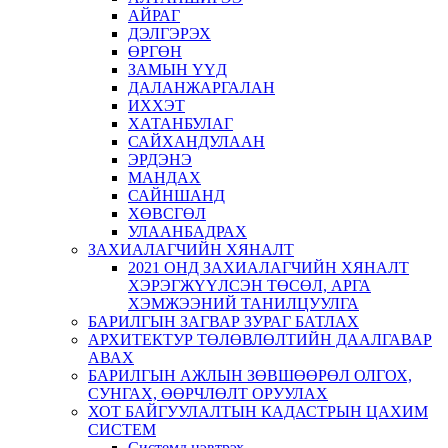
АЙРАГ
ДЭЛГЭРЭХ
ӨРГӨН
ЗАМЫН ҮҮД
ДАЛАНЖАРГАЛАН
ИХХЭТ
ХАТАНБУЛАГ
САЙХАНДУЛААН
ЭРДЭНЭ
МАНДАХ
САЙНШАНД
ХӨВСГӨЛ
УЛААНБАДРАХ
ЗАХИАЛАГЧИЙН ХЯНАЛТ
2021 ОНД ЗАХИАЛАГЧИЙН ХЯНАЛТ
ХЭРЭГЖҮҮЛСЭН ТӨСӨЛ, АРГА
ХЭМЖЭЭНИЙ ТАНИЛЦУУЛГА
БАРИЛГЫН ЗАГВАР ЗУРАГ БАТЛАХ
АРХИТЕКТУР ТӨЛӨВЛӨЛТИЙН ДААЛГАВАР
АВАХ
БАРИЛГЫН АЖЛЫН ЗӨВШӨӨРӨЛ ОЛГОХ,
СУНГАХ, ӨӨРЧЛӨЛТ ОРУУЛАХ
ХОТ БАЙГУУЛАЛТЫН КАДАСТРЫН ЦАХИМ
СИСТЕМ
Системд нэвтрэх