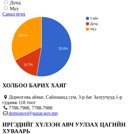
Дунд
Муу
Санал өгөх
Сайн
Дунд
Муу
32.6%
52.6%
14.7%
ХОЛБОО БАРИХ ХАЯГ
Дорноговь аймаг, Сайншанд сум, 3-р баг Залуучууд 1-р
гудамж 118 тоот
7788-7988, 7788-7988
dornogovi@gazar.gov.mn
ИРГЭДИЙГ ХҮЛЭЭН АВЧ УУЛЗАХ ЦАГИЙН
ХУВААРЬ