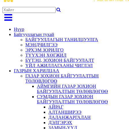
Нүүр
Байгууллагын тухай
БАЙГУУЛЛАГЫН ТАНИЛЦУУЛГА
МЭНДЧИЛГЭЭ
ЭРХЭМ ЗОРИЛГО
ТҮҮХЭН ХӨГЖИЛ
БҮТЭЦ, ЗОХИОН БАЙГУУЛАЛТ
ҮЙЛ АЖИЛЛАГААНЫ ЧИГЛЭЛ
ГАЗРЫН ХАРИЛЦАА
ГАЗАР ЗОХИОН БАЙГУУЛАЛТЫН
ТӨЛӨВЛӨГӨӨ
АЙМГИЙН ГАЗАР ЗОХИОН
БАЙГУУЛАЛТЫН ТӨЛӨВЛӨГӨӨ
СУМДЫН ГАЗАР ЗОХИОН
БАЙГУУЛАЛТЫН ТӨЛӨВЛӨГӨӨ
АЙРАГ
АЛТАНШИРЭЭ
ДАЛАНЖАРГАЛАН
ДЭЛГЭРЭХ
ЗАМЫН-ҮҮД