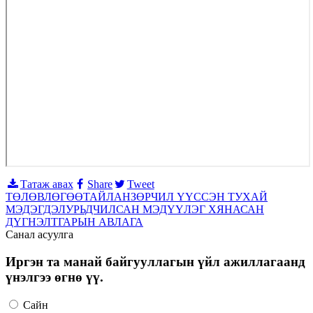
Татаж авах
Share
Tweet
ТӨЛӨВЛӨГӨӨ
ТАЙЛАН
ЗӨРЧИЛ ҮҮССЭН ТУХАЙ
МЭДЭГДЭЛ
УРЬДЧИЛСАН МЭДҮҮЛЭГ ХЯНАСАН
ДҮГНЭЛТ
ГАРЫН АВЛАГА
Санал асуулга
Иргэн та манай байгууллагын үйл ажиллагаанд
үнэлгээ өгнө үү.
Сайн