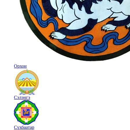
Орхон
Сэлэнгэ
Сүхбаатар