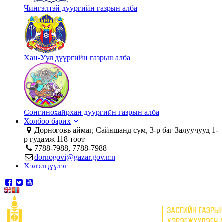
Чингэлтэй дүүргийн газрын алба
Хан-Уул дүүргийн газрын алба
Сонгинохайрхан дүүргийн газрын алба
Холбоо барих
Дорноговь аймаг, Сайншанд сум, 3-р баг Залуучууд 1-
р гудамж 118 тоот
7788-7988, 7788-7988
dornogovi@gazar.gov.mn
Хэлэлцүүлэг