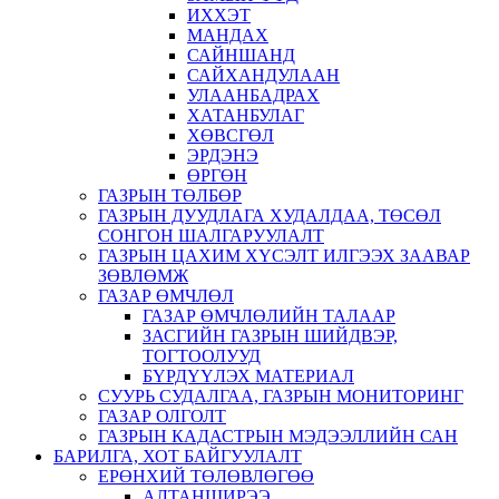
ИХХЭТ
МАНДАХ
САЙНШАНД
САЙХАНДУЛААН
УЛААНБАДРАХ
ХАТАНБУЛАГ
ХӨВСГӨЛ
ЭРДЭНЭ
ӨРГӨН
ГАЗРЫН ТӨЛБӨР
ГАЗРЫН ДУУДЛАГА ХУДАЛДАА, ТӨСӨЛ
СОНГОН ШАЛГАРУУЛАЛТ
ГАЗРЫН ЦАХИМ ХҮСЭЛТ ИЛГЭЭХ ЗААВАР
ЗӨВЛӨМЖ
ГАЗАР ӨМЧЛӨЛ
ГАЗАР ӨМЧЛӨЛИЙН ТАЛААР
ЗАСГИЙН ГАЗРЫН ШИЙДВЭР,
ТОГТООЛУУД
БҮРДҮҮЛЭХ МАТЕРИАЛ
СУУРЬ СУДАЛГАА, ГАЗРЫН МОНИТОРИНГ
ГАЗАР ОЛГОЛТ
ГАЗРЫН КАДАСТРЫН МЭДЭЭЛЛИЙН САН
БАРИЛГА, ХОТ БАЙГУУЛАЛТ
ЕРӨНХИЙ ТӨЛӨВЛӨГӨӨ
АЛТАНШИРЭЭ