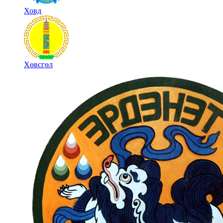
Ховд
Хөвсгөл