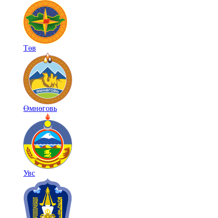
Төв
Өмнөговь
Увс