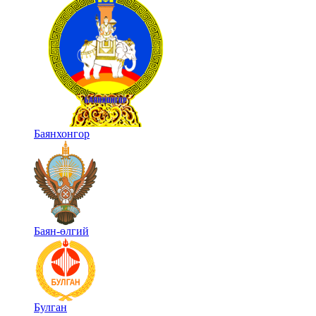
Баянхонгор
Баян-өлгий
Булган