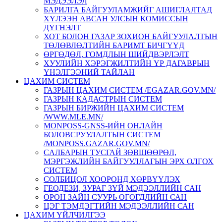
МЭДЭЭЛЭЛ
БАРИЛГА БАЙГУУЛАМЖИЙГ АШИГЛАЛТАД
ХҮЛЭЭН АВСАН УЛСЫН КОМИССЫН
ДҮГНЭЛТ
ХОТ БОЛОН ГАЗАР ЗОХИОН БАЙГУУЛАЛТЫН
ТӨЛӨВЛӨЛТИЙН БАРИМТ БИЧГҮҮД
ӨРГӨДӨЛ, ГОМДЛЫН ШИЙДВЭРЛЭЛТ
ХУУЛИЙН ХЭРЭГЖИЛТИЙН ҮР ДАГАВРЫН
ҮНЭЛГЭЭНИЙ ТАЙЛАН
ЦАХИМ СИСТЕМ
ГАЗРЫН ЦАХИМ СИСТЕМ /EGAZAR.GOV.MN/
ГАЗРЫН КАДАСТРЫН СИСТЕМ
ГАЗРЫН БИРЖИЙН ЦАХИМ СИСТЕМ
/WWW.MLE.MN/
MONPOSS-GNSS-ИЙН ОНЛАЙН
БОЛОВСРУУЛАЛТЫН СИСТЕМ
/MONPOSS.GAZAR.GOV.MN/
CАЛБАРЫН ТУСГАЙ ЗӨВШӨӨРӨЛ,
МЭРГЭЖЛИЙН БАЙГУУЛЛАГЫН ЭРХ ОЛГОХ
СИСТЕМ
СОЛБИЦОЛ ХООРОНД ХӨРВҮҮЛЭХ
ГЕОДЕЗИ, ЗУРАГ ЗҮЙ МЭДЭЭЛЛИЙН САН
ОРОН ЗАЙН СУУРЬ ӨГӨГДЛИЙН САН
ЦЭГ ТЭМДЭГТИЙН МЭДЭЭЛЛИЙН САН
ЦАХИМ ҮЙЛЧИЛГЭЭ