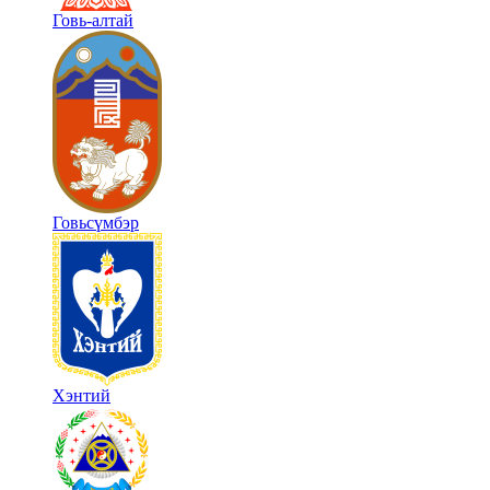
Говь-алтай
Говьсүмбэр
Хэнтий