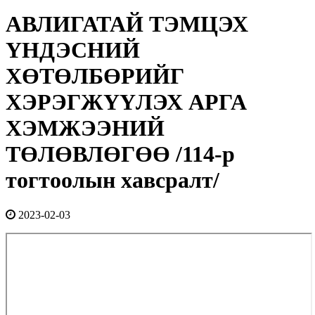
АВЛИГАТАЙ ТЭМЦЭХ
ҮНДЭСНИЙ
ХӨТӨЛБӨРИЙГ
ХЭРЭГЖҮҮЛЭХ АРГА
ХЭМЖЭЭНИЙ
ТӨЛӨВЛӨГӨӨ /114-р
тогтоолын хавсралт/
2023-02-03