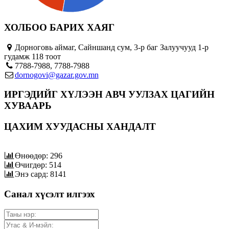
ХОЛБОО БАРИХ ХАЯГ
Дорноговь аймаг, Сайншанд сум, 3-р баг Залуучууд 1-р
гудамж 118 тоот
7788-7988, 7788-7988
dornogovi@gazar.gov.mn
ИРГЭДИЙГ ХҮЛЭЭН АВЧ УУЛЗАХ ЦАГИЙН
ХУВААРЬ
ЦАХИМ ХУУДАСНЫ ХАНДАЛТ
Өнөөдөр: 296
Өчигдөр: 514
Энэ сард: 8141
Санал хүсэлт илгээх