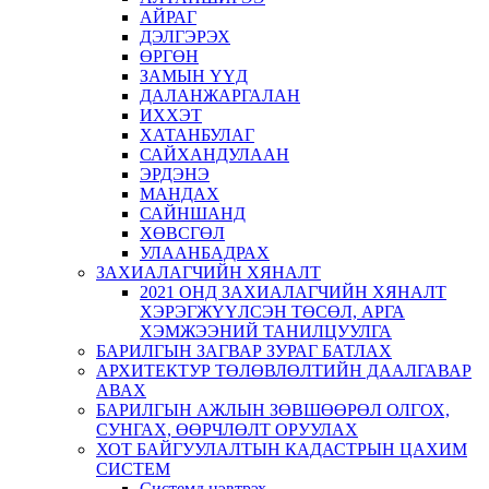
АЙРАГ
ДЭЛГЭРЭХ
ӨРГӨН
ЗАМЫН ҮҮД
ДАЛАНЖАРГАЛАН
ИХХЭТ
ХАТАНБУЛАГ
САЙХАНДУЛААН
ЭРДЭНЭ
МАНДАХ
САЙНШАНД
ХӨВСГӨЛ
УЛААНБАДРАХ
ЗАХИАЛАГЧИЙН ХЯНАЛТ
2021 ОНД ЗАХИАЛАГЧИЙН ХЯНАЛТ
ХЭРЭГЖҮҮЛСЭН ТӨСӨЛ, АРГА
ХЭМЖЭЭНИЙ ТАНИЛЦУУЛГА
БАРИЛГЫН ЗАГВАР ЗУРАГ БАТЛАХ
АРХИТЕКТУР ТӨЛӨВЛӨЛТИЙН ДААЛГАВАР
АВАХ
БАРИЛГЫН АЖЛЫН ЗӨВШӨӨРӨЛ ОЛГОХ,
СУНГАХ, ӨӨРЧЛӨЛТ ОРУУЛАХ
ХОТ БАЙГУУЛАЛТЫН КАДАСТРЫН ЦАХИМ
СИСТЕМ
Системд нэвтрэх