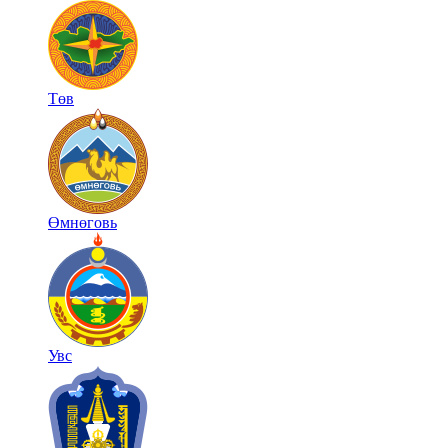
Төв
Өмнөговь
Увс