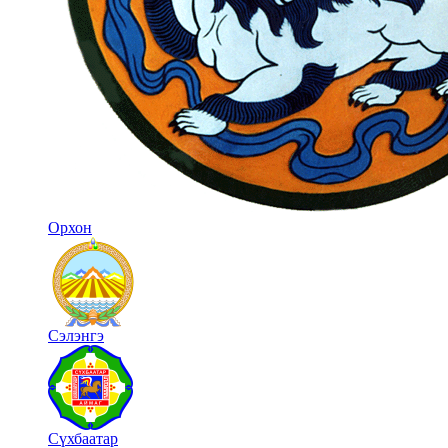
Орхон
Сэлэнгэ
Сүхбаатар