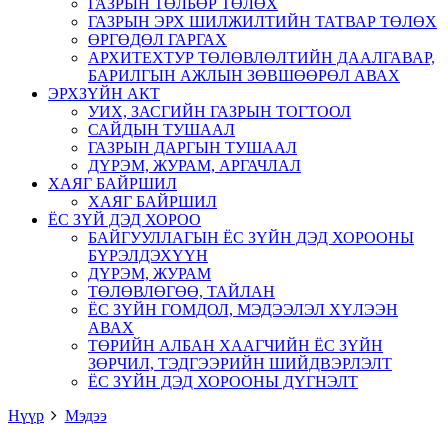
ГАЗРЫН ТӨЛБӨР ТӨЛӨХ
ГАЗРЫН ЭРХ ШИЛЖИЛТИЙН ТАТВАР ТӨЛӨХ
ӨРГӨДӨЛ ГАРГАХ
АРХИТЕХТУР ТӨЛӨВЛӨЛТИЙН ДААЛГАВАР,
БАРИЛГЫН АЖЛЫН ЗӨВШӨӨРӨЛ АВАХ
ЭРХЗҮЙН АКТ
УИХ, ЗАСГИЙН ГАЗРЫН ТОГТООЛ
САЙДЫН ТУШААЛ
ГАЗРЫН ДАРГЫН ТУШААЛ
ДҮРЭМ, ЖУРАМ, АРГАЧЛАЛ
ХАЯГ БАЙРШИЛ
ХАЯГ БАЙРШИЛ
ЁС ЗҮЙ ДЭД ХОРОО
БАЙГУУЛЛАГЫН ЁС ЗҮЙН ДЭД ХОРООНЫ
БҮРЭЛДЭХҮҮН
ДҮРЭМ, ЖУРАМ
ТӨЛӨВЛӨГӨӨ, ТАЙЛАН
ЁС ЗҮЙН ГОМДОЛ, МЭДЭЭЛЭЛ ХҮЛЭЭН
АВАХ
ТӨРИЙН АЛБАН ХААГЧИЙН ЁС ЗҮЙН
ЗӨРЧИЛ, ТЭДГЭЭРИЙН ШИЙДВЭРЛЭЛТ
ЁС ЗҮЙН ДЭД ХОРООНЫ ДҮГНЭЛТ
Нүүр
Мэдээ