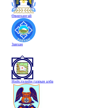
Өвөрхангай
Завхан
Нийслэлийн газрын алба