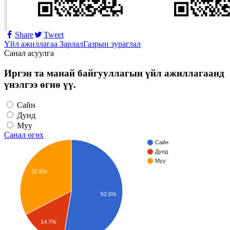
Share
Tweet
Үйл ажиллагаа
Зарлал
Газрын зураглал
Санал асуулга
Иргэн та манай байгууллагын үйл ажиллагаанд
үнэлгээ өгнө үү.
Сайн
Дунд
Муу
Санал өгөх
Сайн
Дунд
Муу
32.6%
52.6%
14.7%