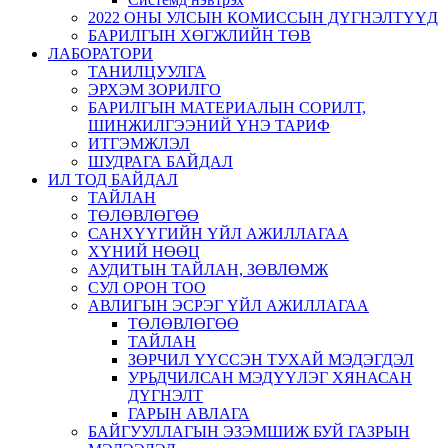
2022 ОНЫ УЛСЫН КОМИССЫН ДҮГНЭЛТҮҮД
БАРИЛГЫН ХӨГЖЛИЙН ТӨВ
ЛАБОРАТОРИ
ТАНИЛЦУУЛГА
ЭРХЭМ ЗОРИЛГО
БАРИЛГЫН МАТЕРИАЛЫН СОРИЛТ,
ШИНЖИЛГЭЭНИЙ ҮНЭ ТАРИФ
ИТГЭМЖЛЭЛ
ШУДРАГА БАЙДАЛ
ИЛ ТОД БАЙДАЛ
ТАЙЛАН
ТӨЛӨВЛӨГӨӨ
САНХҮҮГИЙН ҮЙЛ АЖИЛЛАГАА
ХҮНИЙ НӨӨЦ
АУДИТЫН ТАЙЛАН, ЗӨВЛӨМЖ
СУЛ ОРОН ТОО
АВЛИГЫН ЭСРЭГ ҮЙЛ АЖИЛЛАГАА
ТӨЛӨВЛӨГӨӨ
ТАЙЛАН
ЗӨРЧИЛ ҮҮССЭН ТУХАЙ МЭДЭГДЭЛ
УРЬДЧИЛСАН МЭДҮҮЛЭГ ХЯНАСАН
ДҮГНЭЛТ
ГАРЫН АВЛАГА
БАЙГУУЛЛАГЫН ЭЗЭМШИЖ БУЙ ГАЗРЫН