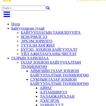
Нүүр
Байгууллагын тухай
БАЙГУУЛЛАГЫН ТАНИЛЦУУЛГА
МЭНДЧИЛГЭЭ
ЭРХЭМ ЗОРИЛГО
ТҮҮХЭН ХӨГЖИЛ
БҮТЭЦ, ЗОХИОН БАЙГУУЛАЛТ
ҮЙЛ АЖИЛЛАГААНЫ ЧИГЛЭЛ
ГАЗРЫН ХАРИЛЦАА
ГАЗАР ЗОХИОН БАЙГУУЛАЛТЫН
ТӨЛӨВЛӨГӨӨ
АЙМГИЙН ГАЗАР ЗОХИОН
БАЙГУУЛАЛТЫН ТӨЛӨВЛӨГӨӨ
СУМДЫН ГАЗАР ЗОХИОН
БАЙГУУЛАЛТЫН ТӨЛӨВЛӨГӨӨ
АЙРАГ
АЛТАНШИРЭЭ
ДАЛАНЖАРГАЛАН
ДЭЛГЭРЭХ
ЗАМЫН-ҮҮД