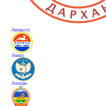
Дархан-уул
Дорнод
Дундговь