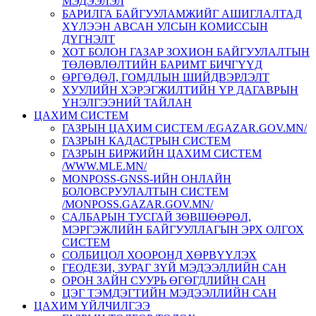
МЭДЭЭЛЭЛ
БАРИЛГА БАЙГУУЛАМЖИЙГ АШИГЛАЛТАД
ХҮЛЭЭН АВСАН УЛСЫН КОМИССЫН
ДҮГНЭЛТ
ХОТ БОЛОН ГАЗАР ЗОХИОН БАЙГУУЛАЛТЫН
ТӨЛӨВЛӨЛТИЙН БАРИМТ БИЧГҮҮД
ӨРГӨДӨЛ, ГОМДЛЫН ШИЙДВЭРЛЭЛТ
ХУУЛИЙН ХЭРЭГЖИЛТИЙН ҮР ДАГАВРЫН
ҮНЭЛГЭЭНИЙ ТАЙЛАН
ЦАХИМ СИСТЕМ
ГАЗРЫН ЦАХИМ СИСТЕМ /EGAZAR.GOV.MN/
ГАЗРЫН КАДАСТРЫН СИСТЕМ
ГАЗРЫН БИРЖИЙН ЦАХИМ СИСТЕМ
/WWW.MLE.MN/
MONPOSS-GNSS-ИЙН ОНЛАЙН
БОЛОВСРУУЛАЛТЫН СИСТЕМ
/MONPOSS.GAZAR.GOV.MN/
CАЛБАРЫН ТУСГАЙ ЗӨВШӨӨРӨЛ,
МЭРГЭЖЛИЙН БАЙГУУЛЛАГЫН ЭРХ ОЛГОХ
СИСТЕМ
СОЛБИЦОЛ ХООРОНД ХӨРВҮҮЛЭХ
ГЕОДЕЗИ, ЗУРАГ ЗҮЙ МЭДЭЭЛЛИЙН САН
ОРОН ЗАЙН СУУРЬ ӨГӨГДЛИЙН САН
ЦЭГ ТЭМДЭГТИЙН МЭДЭЭЛЛИЙН САН
ЦАХИМ ҮЙЛЧИЛГЭЭ