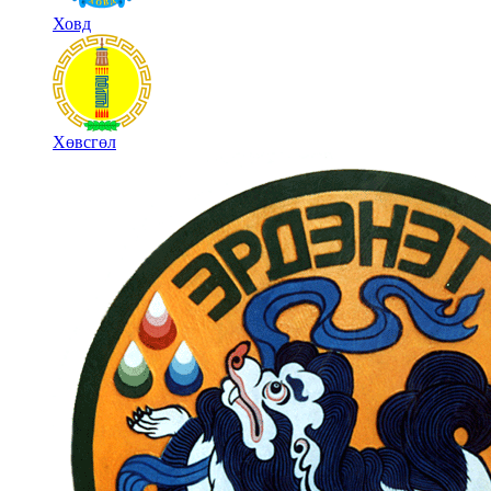
Ховд
Хөвсгөл