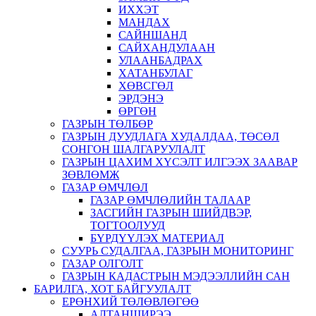
ИХХЭТ
МАНДАХ
САЙНШАНД
САЙХАНДУЛААН
УЛААНБАДРАХ
ХАТАНБУЛАГ
ХӨВСГӨЛ
ЭРДЭНЭ
ӨРГӨН
ГАЗРЫН ТӨЛБӨР
ГАЗРЫН ДУУДЛАГА ХУДАЛДАА, ТӨСӨЛ
СОНГОН ШАЛГАРУУЛАЛТ
ГАЗРЫН ЦАХИМ ХҮСЭЛТ ИЛГЭЭХ ЗААВАР
ЗӨВЛӨМЖ
ГАЗАР ӨМЧЛӨЛ
ГАЗАР ӨМЧЛӨЛИЙН ТАЛААР
ЗАСГИЙН ГАЗРЫН ШИЙДВЭР,
ТОГТООЛУУД
БҮРДҮҮЛЭХ МАТЕРИАЛ
СУУРЬ СУДАЛГАА, ГАЗРЫН МОНИТОРИНГ
ГАЗАР ОЛГОЛТ
ГАЗРЫН КАДАСТРЫН МЭДЭЭЛЛИЙН САН
БАРИЛГА, ХОТ БАЙГУУЛАЛТ
ЕРӨНХИЙ ТӨЛӨВЛӨГӨӨ
АЛТАНШИРЭЭ