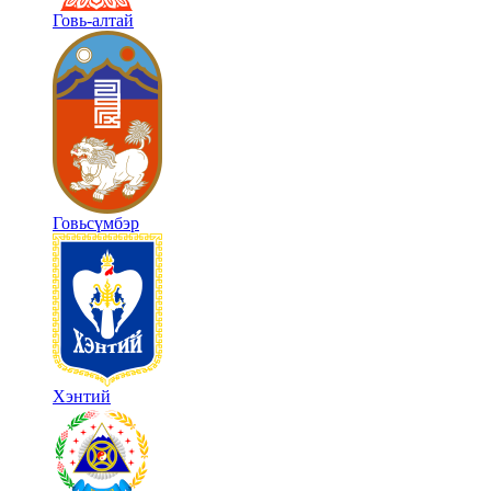
Говь-алтай
Говьсүмбэр
Хэнтий