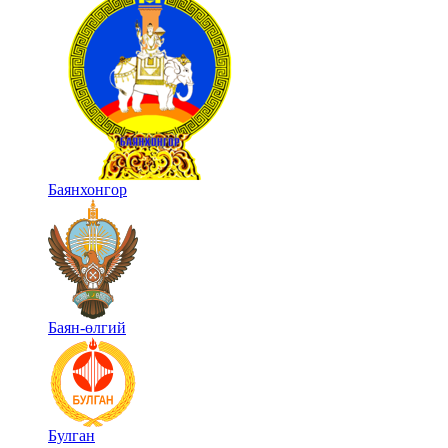
Баянхонгор
Баян-өлгий
Булган