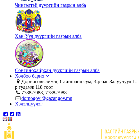
Чингэлтэй дүүргийн газрын алба
Хан-Уул дүүргийн газрын алба
Сонгинохайрхан дүүргийн газрын алба
Холбоо барих
Дорноговь аймаг, Сайншанд сум, 3-р баг Залуучууд 1-
р гудамж 118 тоот
7788-7988, 7788-7988
dornogovi@gazar.gov.mn
Хэлэлцүүлэг