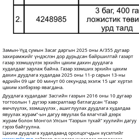
Замын-Үүд сумын Засаг даргын 2025 оны А/355 дугаар
захирамжийг үндэслэн дор дурьдсан байршилтай газарт
газар эзэмшүүлэх эрхийн цахим дахин дуудлага
худалдааг зарлаж байна. Газар эзэмших эрхийн цахим
дахин дуудлага худалдаа 2025 оны 11-р сарын 13-ны
өдрийн 09 цаг 00 минут 00 секундэд эхэлж 15 цаг хүртэл
цахим хэлбэрээр явагдана.
Дуудлага худалдааг Засгийн газрын 2016 оны 10 дугаар
тогтоолын 1 дүгээр хавсралтаар батлагдсан “Газар
өмчлүүлэх, эзэмшүүлэх , ашиглуулах дуудлага худалдаа
явуулах журам”-ын дагуу явуулах ба ялагчтай дээрх
журам болон Монгол Улсын “Газрын тухай” хуулийн дагуу
гэрээ байгуулна.
Цахим дуудлага худалдаанд оролцогчдын хүсэлтийг