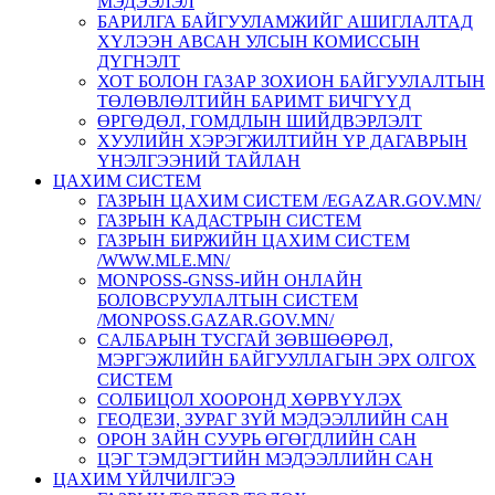
МЭДЭЭЛЭЛ
БАРИЛГА БАЙГУУЛАМЖИЙГ АШИГЛАЛТАД
ХҮЛЭЭН АВСАН УЛСЫН КОМИССЫН
ДҮГНЭЛТ
ХОТ БОЛОН ГАЗАР ЗОХИОН БАЙГУУЛАЛТЫН
ТӨЛӨВЛӨЛТИЙН БАРИМТ БИЧГҮҮД
ӨРГӨДӨЛ, ГОМДЛЫН ШИЙДВЭРЛЭЛТ
ХУУЛИЙН ХЭРЭГЖИЛТИЙН ҮР ДАГАВРЫН
ҮНЭЛГЭЭНИЙ ТАЙЛАН
ЦАХИМ СИСТЕМ
ГАЗРЫН ЦАХИМ СИСТЕМ /EGAZAR.GOV.MN/
ГАЗРЫН КАДАСТРЫН СИСТЕМ
ГАЗРЫН БИРЖИЙН ЦАХИМ СИСТЕМ
/WWW.MLE.MN/
MONPOSS-GNSS-ИЙН ОНЛАЙН
БОЛОВСРУУЛАЛТЫН СИСТЕМ
/MONPOSS.GAZAR.GOV.MN/
CАЛБАРЫН ТУСГАЙ ЗӨВШӨӨРӨЛ,
МЭРГЭЖЛИЙН БАЙГУУЛЛАГЫН ЭРХ ОЛГОХ
СИСТЕМ
СОЛБИЦОЛ ХООРОНД ХӨРВҮҮЛЭХ
ГЕОДЕЗИ, ЗУРАГ ЗҮЙ МЭДЭЭЛЛИЙН САН
ОРОН ЗАЙН СУУРЬ ӨГӨГДЛИЙН САН
ЦЭГ ТЭМДЭГТИЙН МЭДЭЭЛЛИЙН САН
ЦАХИМ ҮЙЛЧИЛГЭЭ