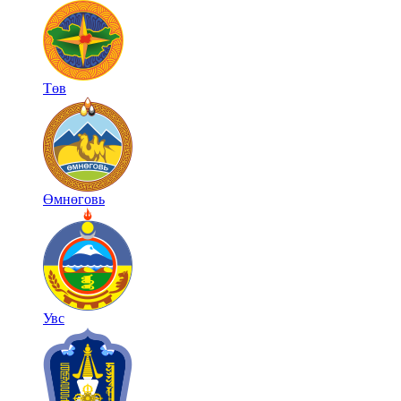
Төв
Өмнөговь
Увс