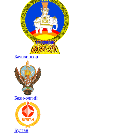
Баянхонгор
Баян-өлгий
Булган