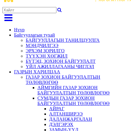
Нүүр
Байгууллагын тухай
БАЙГУУЛЛАГЫН ТАНИЛЦУУЛГА
МЭНДЧИЛГЭЭ
ЭРХЭМ ЗОРИЛГО
ТҮҮХЭН ХӨГЖИЛ
БҮТЭЦ, ЗОХИОН БАЙГУУЛАЛТ
ҮЙЛ АЖИЛЛАГААНЫ ЧИГЛЭЛ
ГАЗРЫН ХАРИЛЦАА
ГАЗАР ЗОХИОН БАЙГУУЛАЛТЫН
ТӨЛӨВЛӨГӨӨ
АЙМГИЙН ГАЗАР ЗОХИОН
БАЙГУУЛАЛТЫН ТӨЛӨВЛӨГӨӨ
СУМДЫН ГАЗАР ЗОХИОН
БАЙГУУЛАЛТЫН ТӨЛӨВЛӨГӨӨ
АЙРАГ
АЛТАНШИРЭЭ
ДАЛАНЖАРГАЛАН
ДЭЛГЭРЭХ
ЗАМЫН-ҮҮД