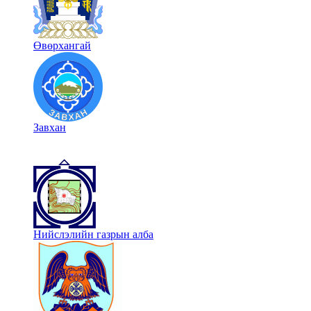
Өвөрхангай
Завхан
Нийслэлийн газрын алба