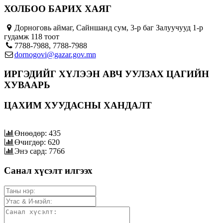
ХОЛБОО БАРИХ ХАЯГ
Дорноговь аймаг, Сайншанд сум, 3-р баг Залуучууд 1-р
гудамж 118 тоот
7788-7988, 7788-7988
dornogovi@gazar.gov.mn
ИРГЭДИЙГ ХҮЛЭЭН АВЧ УУЛЗАХ ЦАГИЙН
ХУВААРЬ
ЦАХИМ ХУУДАСНЫ ХАНДАЛТ
Өнөөдөр: 435
Өчигдөр: 620
Энэ сард: 7766
Санал хүсэлт илгээх