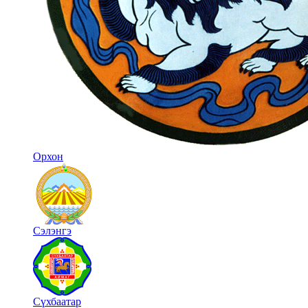
Орхон
Сэлэнгэ
Сүхбаатар