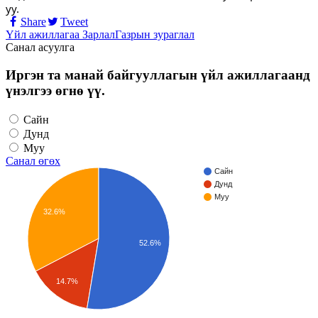
уу.
Share
Tweet
Үйл ажиллагаа
Зарлал
Газрын зураглал
Санал асуулга
Иргэн та манай байгууллагын үйл ажиллагаанд
үнэлгээ өгнө үү.
Сайн
Дунд
Муу
Санал өгөх
Сайн
Дунд
Муу
32.6%
52.6%
14.7%