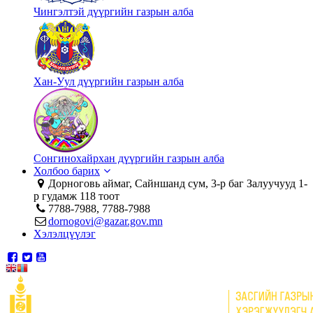
Чингэлтэй дүүргийн газрын алба
Хан-Уул дүүргийн газрын алба
Сонгинохайрхан дүүргийн газрын алба
Холбоо барих
Дорноговь аймаг, Сайншанд сум, 3-р баг Залуучууд 1-
р гудамж 118 тоот
7788-7988, 7788-7988
dornogovi@gazar.gov.mn
Хэлэлцүүлэг