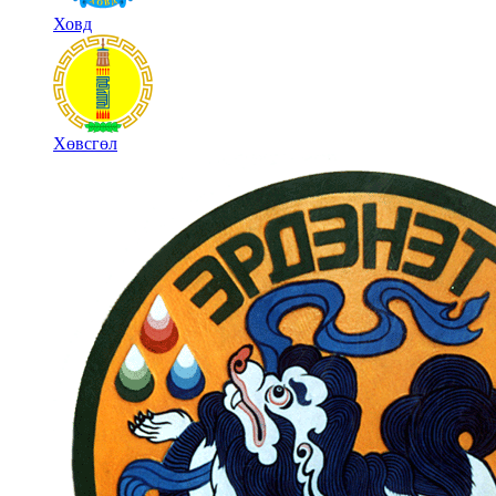
Ховд
Хөвсгөл