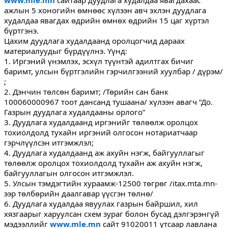
www.mle.mn
сайтаар дуудлага худалдаа явагдахаас
ажлын 5 хоногийн өмнөөс хүлээн авч эхлэн дуудлага
худалдаа явагдах өдрийн өмнөх өдрийн 15 цаг хүртэл
бүртгэнэ.
Цахим дуудлага худалдаанд оролцогчид дараах
материалуудыг бүрдүүлнэ. Үүнд:
1. Иргэний үнэмлэх, эсхүл түүнтэй адилтгах бичиг
баримт, улсын бүртгэлийн гэрчилгээний хуулбар / дүрэм/
;
2. Дэнчин төлсөн баримт; /Төрийн сан банк
100060000967 тоот дансанд тушаана/ хүлээн авагч “До.
Газрын дуудлага худалдааны орлого”
3. Дуудлага худалдаанд иргэнийг төлөөлж оролцох
тохиолдолд тухайн иргэний олгосон нотариатчаар
гэрчлүүлсэн итгэмжлэл;
4. Дуудлага худалдаанд аж ахуйн нэгж, байгууллагыг
төлөөлж оролцох тохиолдолд тухайн аж ахуйн нэгж,
байгууллагын олгосон итгэмжлэл.
5. Улсын тэмдэгтийн хураамж-12500 төгрөг /itax.mta.mn-
ээр төлбөрийн даалгавар үүсгэн төлнө/
6. Дуудлага худалдаа явуулах газрын байршил, хил
хязгаарыг харуулсан схем зураг болон бусад дэлгэрэнгүй
мэдээллийг
www.mle.mn
сайт 91020011 утсаар лавлана