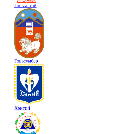
Говь-алтай
Говьсүмбэр
Хэнтий