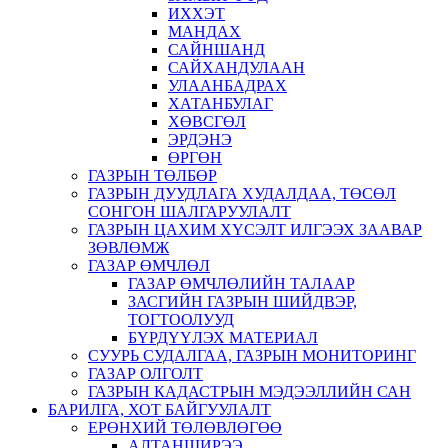
ИХХЭТ
МАНДАХ
САЙНШАНД
САЙХАНДУЛААН
УЛААНБАДРАХ
ХАТАНБУЛАГ
ХӨВСГӨЛ
ЭРДЭНЭ
ӨРГӨН
ГАЗРЫН ТӨЛБӨР
ГАЗРЫН ДУУДЛАГА ХУДАЛДАА, ТӨСӨЛ
СОНГОН ШАЛГАРУУЛАЛТ
ГАЗРЫН ЦАХИМ ХҮСЭЛТ ИЛГЭЭХ ЗААВАР
ЗӨВЛӨМЖ
ГАЗАР ӨМЧЛӨЛ
ГАЗАР ӨМЧЛӨЛИЙН ТАЛААР
ЗАСГИЙН ГАЗРЫН ШИЙДВЭР,
ТОГТООЛУУД
БҮРДҮҮЛЭХ МАТЕРИАЛ
СУУРЬ СУДАЛГАА, ГАЗРЫН МОНИТОРИНГ
ГАЗАР ОЛГОЛТ
ГАЗРЫН КАДАСТРЫН МЭДЭЭЛЛИЙН САН
БАРИЛГА, ХОТ БАЙГУУЛАЛТ
ЕРӨНХИЙ ТӨЛӨВЛӨГӨӨ
АЛТАНШИРЭЭ