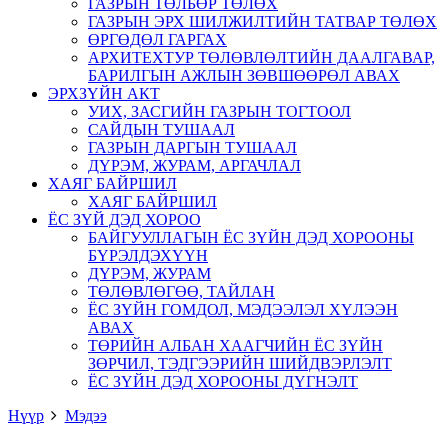
ГАЗРЫН ТӨЛБӨР ТӨЛӨХ
ГАЗРЫН ЭРХ ШИЛЖИЛТИЙН ТАТВАР ТӨЛӨХ
ӨРГӨДӨЛ ГАРГАХ
АРХИТЕХТУР ТӨЛӨВЛӨЛТИЙН ДААЛГАВАР,
БАРИЛГЫН АЖЛЫН ЗӨВШӨӨРӨЛ АВАХ
ЭРХЗҮЙН АКТ
УИХ, ЗАСГИЙН ГАЗРЫН ТОГТООЛ
САЙДЫН ТУШААЛ
ГАЗРЫН ДАРГЫН ТУШААЛ
ДҮРЭМ, ЖУРАМ, АРГАЧЛАЛ
ХАЯГ БАЙРШИЛ
ХАЯГ БАЙРШИЛ
ЁС ЗҮЙ ДЭД ХОРОО
БАЙГУУЛЛАГЫН ЁС ЗҮЙН ДЭД ХОРООНЫ
БҮРЭЛДЭХҮҮН
ДҮРЭМ, ЖУРАМ
ТӨЛӨВЛӨГӨӨ, ТАЙЛАН
ЁС ЗҮЙН ГОМДОЛ, МЭДЭЭЛЭЛ ХҮЛЭЭН
АВАХ
ТӨРИЙН АЛБАН ХААГЧИЙН ЁС ЗҮЙН
ЗӨРЧИЛ, ТЭДГЭЭРИЙН ШИЙДВЭРЛЭЛТ
ЁС ЗҮЙН ДЭД ХОРООНЫ ДҮГНЭЛТ
Нүүр
Мэдээ