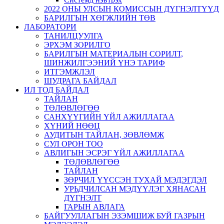
2022 ОНЫ УЛСЫН КОМИССЫН ДҮГНЭЛТҮҮД
БАРИЛГЫН ХӨГЖЛИЙН ТӨВ
ЛАБОРАТОРИ
ТАНИЛЦУУЛГА
ЭРХЭМ ЗОРИЛГО
БАРИЛГЫН МАТЕРИАЛЫН СОРИЛТ,
ШИНЖИЛГЭЭНИЙ ҮНЭ ТАРИФ
ИТГЭМЖЛЭЛ
ШУДРАГА БАЙДАЛ
ИЛ ТОД БАЙДАЛ
ТАЙЛАН
ТӨЛӨВЛӨГӨӨ
САНХҮҮГИЙН ҮЙЛ АЖИЛЛАГАА
ХҮНИЙ НӨӨЦ
АУДИТЫН ТАЙЛАН, ЗӨВЛӨМЖ
СУЛ ОРОН ТОО
АВЛИГЫН ЭСРЭГ ҮЙЛ АЖИЛЛАГАА
ТӨЛӨВЛӨГӨӨ
ТАЙЛАН
ЗӨРЧИЛ ҮҮССЭН ТУХАЙ МЭДЭГДЭЛ
УРЬДЧИЛСАН МЭДҮҮЛЭГ ХЯНАСАН
ДҮГНЭЛТ
ГАРЫН АВЛАГА
БАЙГУУЛЛАГЫН ЭЗЭМШИЖ БУЙ ГАЗРЫН