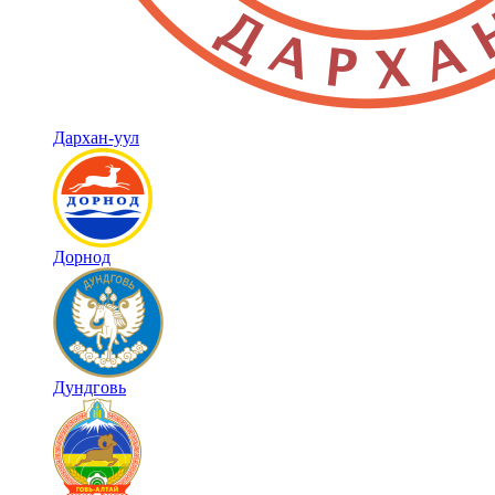
Дархан-уул
Дорнод
Дундговь