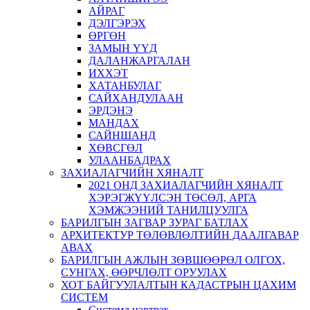
АЙРАГ
ДЭЛГЭРЭХ
ӨРГӨН
ЗАМЫН ҮҮД
ДАЛАНЖАРГАЛАН
ИХХЭТ
ХАТАНБУЛАГ
САЙХАНДУЛААН
ЭРДЭНЭ
МАНДАХ
САЙНШАНД
ХӨВСГӨЛ
УЛААНБАДРАХ
ЗАХИАЛАГЧИЙН ХЯНАЛТ
2021 ОНД ЗАХИАЛАГЧИЙН ХЯНАЛТ
ХЭРЭГЖҮҮЛСЭН ТӨСӨЛ, АРГА
ХЭМЖЭЭНИЙ ТАНИЛЦУУЛГА
БАРИЛГЫН ЗАГВАР ЗУРАГ БАТЛАХ
АРХИТЕКТУР ТӨЛӨВЛӨЛТИЙН ДААЛГАВАР
АВАХ
БАРИЛГЫН АЖЛЫН ЗӨВШӨӨРӨЛ ОЛГОХ,
СУНГАХ, ӨӨРЧЛӨЛТ ОРУУЛАХ
ХОТ БАЙГУУЛАЛТЫН КАДАСТРЫН ЦАХИМ
СИСТЕМ
Системд нэвтрэх