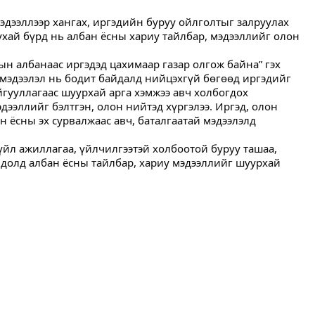
эдээллээр хангах, иргэдийн буруу ойлголтыг залруулах
ухай бүрд нь албан ёсны хариу тайлбар, мэдээллийг олон
ын албанаас иргэдэд цахимаар газар олгож байна” гэх
г мэдээлэл нь бодит байдалд нийцэхгүй бөгөөд иргэдийг
йгууллагаас шуурхай арга хэмжээ авч холбогдох
ээллийг бэлтгэн, олон нийтэд хүргэлээ. Иргэд, олон
н ёсны эх сурвалжаас авч, баталгаатай мэдээлэлд
йл ажиллагаа, үйлчилгээтэй холбоотой буруу ташаа,
лдолд албан ёсны тайлбар, хариу мэдээллийг шуурхай