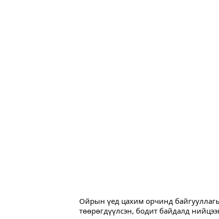
Ойрын үед цахим орчинд байгууллагы
төөрөгдүүлсэн, бодит байдалд нийцээг