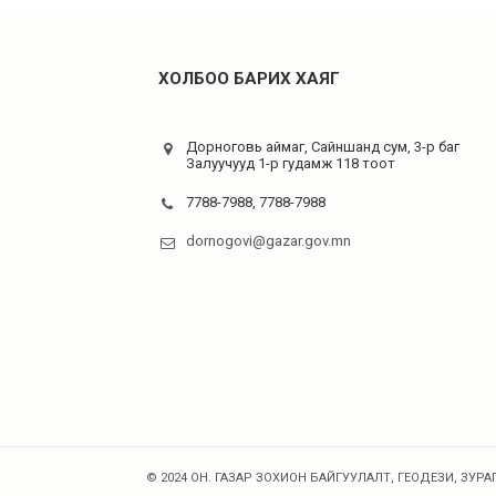
ХОЛБОО БАРИХ ХАЯГ
Дорноговь аймаг, Сайншанд сум, 3-р баг
Залуучууд 1-р гудамж 118 тоот
7788-7988, 7788-7988
dornogovi@gazar.gov.mn
© 2024 ОН. ГАЗАР ЗОХИОН БАЙГУУЛАЛТ, ГЕОДЕЗИ, ЗУРАГ