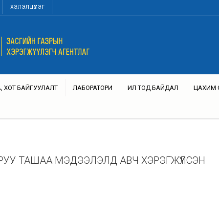
ХЭЛЭЛЦҮҮЛЭГ
, ХОТ БАЙГУУЛАЛТ
ЛАБОРАТОРИ
ИЛ ТОД БАЙДАЛ
ЦАХИМ 
РУУ ТАШАА МЭДЭЭЛЭЛД АВЧ ХЭРЭГЖҮҮЛСЭН