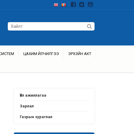
СИСТЕМ
ЦАХИМ ҮЙЛЧИЛГЭЭ
ЭРХЗҮЙН АКТ
Үйл ажиллагаа
Зарлал
Газрын зураглал