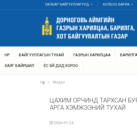
САЛБАР БАЙГУУЛЛАГУУД
ХОЛБОО БАРИХ
НҮҮР
БАЙГУУЛЛАГЫН ТУХАЙ
ГАЗРЫН ХАРИЛЦАА
БАРИЛГА
ХАЯГ БАЙРШИЛ
ЁС ЗҮЙ ДЭД ХОРОО
Нүүр
Мэдээ
ЦАХИМ ОРЧИНД ТАРХСАН БУ
АРГА ХЭМЖЭЭНИЙ ТУХАЙ
2026-01-24