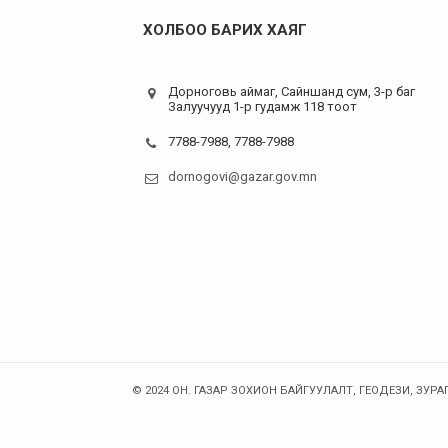
ХОЛБОО БАРИХ ХАЯГ
Дорноговь аймаг, Сайншанд сум, 3-р баг
Залуучууд 1-р гудамж 118 тоот
7788-7988, 7788-7988
dornogovi@gazar.gov.mn
© 2024 ОН. ГАЗАР ЗОХИОН БАЙГУУЛАЛТ, ГЕОДЕЗИ, ЗУРАГ