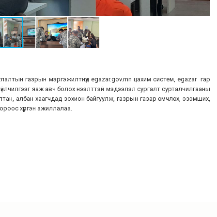
улалтын газрын мэргэжилтнүүд egazar.gov.mn цахим систем, egazar гар
үйлчилгээг яаж авч болох нээлттэй мэдээлэл сургалт сурталчилгааны
тан, албан хаагчдад зохион байгуулж, газрын газар өмчлөх, эзэмших,
ороос хүргэн ажиллалаа.