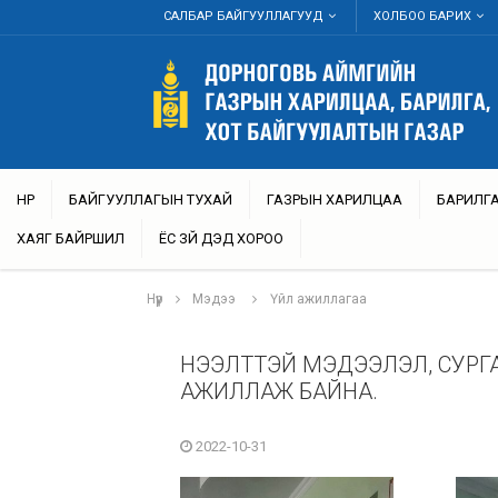
САЛБАР БАЙГУУЛЛАГУУД
ХОЛБОО БАРИХ
НҮҮР
БАЙГУУЛЛАГЫН ТУХАЙ
ГАЗРЫН ХАРИЛЦАА
БАРИЛГА
ХАЯГ БАЙРШИЛ
ЁС ЗҮЙ ДЭД ХОРОО
Нүүр
Мэдээ
Үйл ажиллагаа
НЭЭЛТТЭЙ МЭДЭЭЛЭЛ, СУРГ
АЖИЛЛАЖ БАЙНА.
2022-10-31