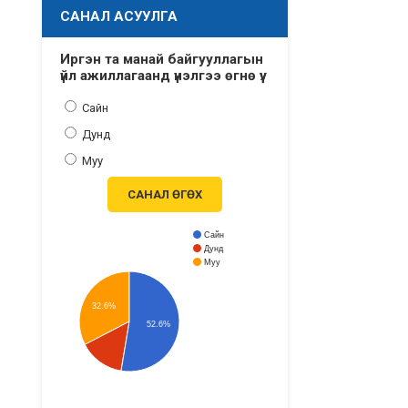
САНАЛ АСУУЛГА
Иргэн та манай байгууллагын
үйл ажиллагаанд үнэлгээ өгнө үү.
Сайн
Дунд
Муу
САНАЛ ӨГӨХ
Сайн
Дунд
Муу
32.6%
52.6%