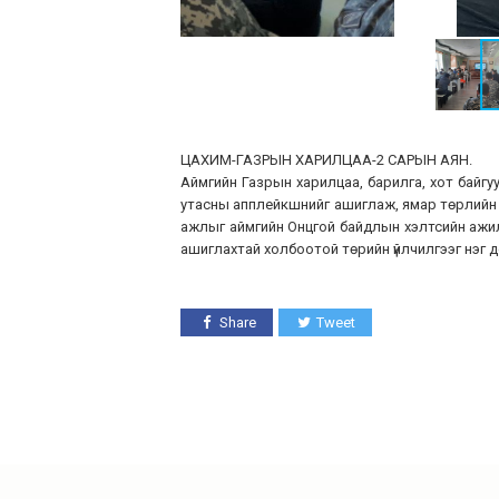
ЦАХИМ-ГАЗРЫН ХАРИЛЦАА-2 САРЫН АЯН.
Аймгийн Газрын харилцаа, барилга, хот байгу
утасны апплейкшнийг ашиглаж, ямар төрлийн 
ажлыг аймгийн Онцгой байдлын хэлтсийн ажил
ашиглахтай холбоотой төрийн үйлчилгээг нэг д
Share
Tweet