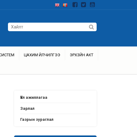
СИСТЕМ
ЦАХИМ ҮЙЛЧИЛГЭЭ
ЭРХЗҮЙН АКТ
Үйл ажиллагаа
Зарлал
Газрын зураглал