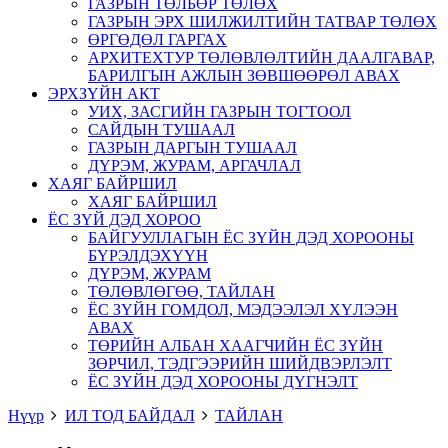
ГАЗРЫН ТӨЛБӨР ТӨЛӨХ
ГАЗРЫН ЭРХ ШИЛЖИЛТИЙН ТАТВАР ТӨЛӨХ
ӨРГӨДӨЛ ГАРГАХ
АРХИТЕХТУР ТӨЛӨВЛӨЛТИЙН ДААЛГАВАР,
БАРИЛГЫН АЖЛЫН ЗӨВШӨӨРӨЛ АВАХ
ЭРХЗҮЙН АКТ
УИХ, ЗАСГИЙН ГАЗРЫН ТОГТООЛ
САЙДЫН ТУШААЛ
ГАЗРЫН ДАРГЫН ТУШААЛ
ДҮРЭМ, ЖУРАМ, АРГАЧЛАЛ
ХАЯГ БАЙРШИЛ
ХАЯГ БАЙРШИЛ
ЁС ЗҮЙ ДЭД ХОРОО
БАЙГУУЛЛАГЫН ЁС ЗҮЙН ДЭД ХОРООНЫ
БҮРЭЛДЭХҮҮН
ДҮРЭМ, ЖУРАМ
ТӨЛӨВЛӨГӨӨ, ТАЙЛАН
ЁС ЗҮЙН ГОМДОЛ, МЭДЭЭЛЭЛ ХҮЛЭЭН
АВАХ
ТӨРИЙН АЛБАН ХААГЧИЙН ЁС ЗҮЙН
ЗӨРЧИЛ, ТЭДГЭЭРИЙН ШИЙДВЭРЛЭЛТ
ЁС ЗҮЙН ДЭД ХОРООНЫ ДҮГНЭЛТ
Нүүр
ИЛ ТОД БАЙДАЛ
ТАЙЛАН