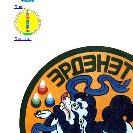
Ховд
Хөвсгөл