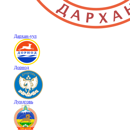
Дархан-уул
Дорнод
Дундговь