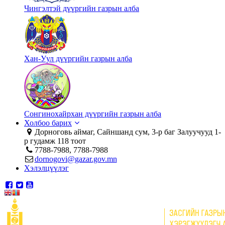
Чингэлтэй дүүргийн газрын алба
Хан-Уул дүүргийн газрын алба
Сонгинохайрхан дүүргийн газрын алба
Холбоо барих
Дорноговь аймаг, Сайншанд сум, 3-р баг Залуучууд 1-
р гудамж 118 тоот
7788-7988, 7788-7988
dornogovi@gazar.gov.mn
Хэлэлцүүлэг