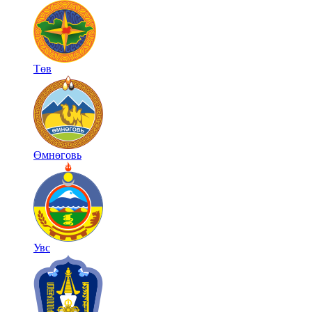
Төв
Өмнөговь
Увс