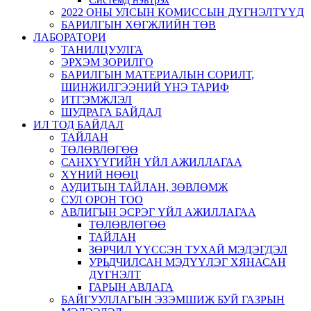
2022 ОНЫ УЛСЫН КОМИССЫН ДҮГНЭЛТҮҮД
БАРИЛГЫН ХӨГЖЛИЙН ТӨВ
ЛАБОРАТОРИ
ТАНИЛЦУУЛГА
ЭРХЭМ ЗОРИЛГО
БАРИЛГЫН МАТЕРИАЛЫН СОРИЛТ,
ШИНЖИЛГЭЭНИЙ ҮНЭ ТАРИФ
ИТГЭМЖЛЭЛ
ШУДРАГА БАЙДАЛ
ИЛ ТОД БАЙДАЛ
ТАЙЛАН
ТӨЛӨВЛӨГӨӨ
САНХҮҮГИЙН ҮЙЛ АЖИЛЛАГАА
ХҮНИЙ НӨӨЦ
АУДИТЫН ТАЙЛАН, ЗӨВЛӨМЖ
СУЛ ОРОН ТОО
АВЛИГЫН ЭСРЭГ ҮЙЛ АЖИЛЛАГАА
ТӨЛӨВЛӨГӨӨ
ТАЙЛАН
ЗӨРЧИЛ ҮҮССЭН ТУХАЙ МЭДЭГДЭЛ
УРЬДЧИЛСАН МЭДҮҮЛЭГ ХЯНАСАН
ДҮГНЭЛТ
ГАРЫН АВЛАГА
БАЙГУУЛЛАГЫН ЭЗЭМШИЖ БУЙ ГАЗРЫН