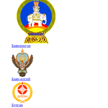
Баянхонгор
Баян-өлгий
Булган