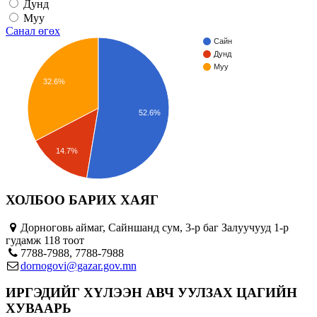
Дунд
Муу
Санал өгөх
Сайн
Дунд
Муу
32.6%
52.6%
14.7%
ХОЛБОО БАРИХ ХАЯГ
Дорноговь аймаг, Сайншанд сум, 3-р баг Залуучууд 1-р
гудамж 118 тоот
7788-7988, 7788-7988
dornogovi@gazar.gov.mn
ИРГЭДИЙГ ХҮЛЭЭН АВЧ УУЛЗАХ ЦАГИЙН
ХУВААРЬ