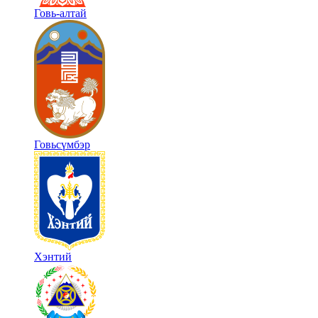
Говь-алтай
Говьсүмбэр
Хэнтий