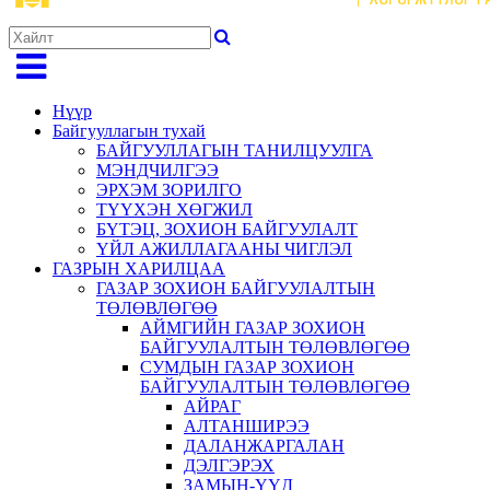
Нүүр
Байгууллагын тухай
БАЙГУУЛЛАГЫН ТАНИЛЦУУЛГА
МЭНДЧИЛГЭЭ
ЭРХЭМ ЗОРИЛГО
ТҮҮХЭН ХӨГЖИЛ
БҮТЭЦ, ЗОХИОН БАЙГУУЛАЛТ
ҮЙЛ АЖИЛЛАГААНЫ ЧИГЛЭЛ
ГАЗРЫН ХАРИЛЦАА
ГАЗАР ЗОХИОН БАЙГУУЛАЛТЫН
ТӨЛӨВЛӨГӨӨ
АЙМГИЙН ГАЗАР ЗОХИОН
БАЙГУУЛАЛТЫН ТӨЛӨВЛӨГӨӨ
СУМДЫН ГАЗАР ЗОХИОН
БАЙГУУЛАЛТЫН ТӨЛӨВЛӨГӨӨ
АЙРАГ
АЛТАНШИРЭЭ
ДАЛАНЖАРГАЛАН
ДЭЛГЭРЭХ
ЗАМЫН-ҮҮД