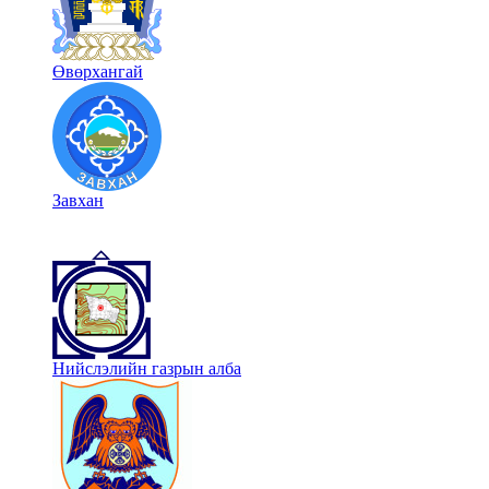
Өвөрхангай
Завхан
Нийслэлийн газрын алба