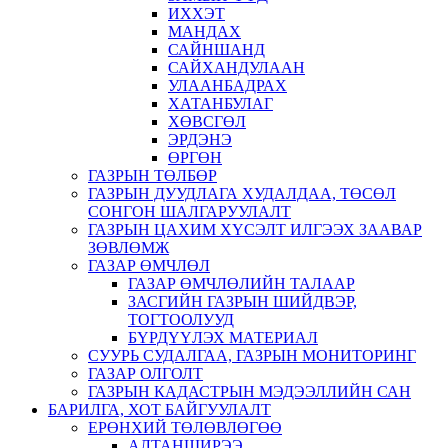
ИХХЭТ
МАНДАХ
САЙНШАНД
САЙХАНДУЛААН
УЛААНБАДРАХ
ХАТАНБУЛАГ
ХӨВСГӨЛ
ЭРДЭНЭ
ӨРГӨН
ГАЗРЫН ТӨЛБӨР
ГАЗРЫН ДУУДЛАГА ХУДАЛДАА, ТӨСӨЛ
СОНГОН ШАЛГАРУУЛАЛТ
ГАЗРЫН ЦАХИМ ХҮСЭЛТ ИЛГЭЭХ ЗААВАР
ЗӨВЛӨМЖ
ГАЗАР ӨМЧЛӨЛ
ГАЗАР ӨМЧЛӨЛИЙН ТАЛААР
ЗАСГИЙН ГАЗРЫН ШИЙДВЭР,
ТОГТООЛУУД
БҮРДҮҮЛЭХ МАТЕРИАЛ
СУУРЬ СУДАЛГАА, ГАЗРЫН МОНИТОРИНГ
ГАЗАР ОЛГОЛТ
ГАЗРЫН КАДАСТРЫН МЭДЭЭЛЛИЙН САН
БАРИЛГА, ХОТ БАЙГУУЛАЛТ
ЕРӨНХИЙ ТӨЛӨВЛӨГӨӨ
АЛТАНШИРЭЭ