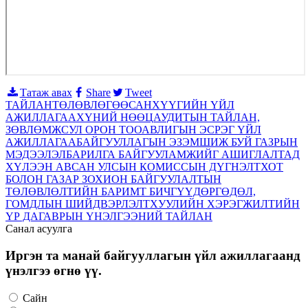
Татаж авах
Share
Tweet
ТАЙЛАН
ТӨЛӨВЛӨГӨӨ
САНХҮҮГИЙН ҮЙЛ
АЖИЛЛАГАА
ХҮНИЙ НӨӨЦ
АУДИТЫН ТАЙЛАН,
ЗӨВЛӨМЖ
СУЛ ОРОН ТОО
АВЛИГЫН ЭСРЭГ ҮЙЛ
АЖИЛЛАГАА
БАЙГУУЛЛАГЫН ЭЗЭМШИЖ БУЙ ГАЗРЫН
МЭДЭЭЛЭЛ
БАРИЛГА БАЙГУУЛАМЖИЙГ АШИГЛАЛТАД
ХҮЛЭЭН АВСАН УЛСЫН КОМИССЫН ДҮГНЭЛТ
ХОТ
БОЛОН ГАЗАР ЗОХИОН БАЙГУУЛАЛТЫН
ТӨЛӨВЛӨЛТИЙН БАРИМТ БИЧГҮҮД
ӨРГӨДӨЛ,
ГОМДЛЫН ШИЙДВЭРЛЭЛТ
ХУУЛИЙН ХЭРЭГЖИЛТИЙН
ҮР ДАГАВРЫН ҮНЭЛГЭЭНИЙ ТАЙЛАН
Санал асуулга
Иргэн та манай байгууллагын үйл ажиллагаанд
үнэлгээ өгнө үү.
Сайн