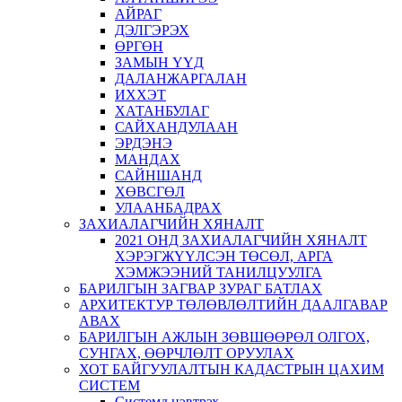
АЙРАГ
ДЭЛГЭРЭХ
ӨРГӨН
ЗАМЫН ҮҮД
ДАЛАНЖАРГАЛАН
ИХХЭТ
ХАТАНБУЛАГ
САЙХАНДУЛААН
ЭРДЭНЭ
МАНДАХ
САЙНШАНД
ХӨВСГӨЛ
УЛААНБАДРАХ
ЗАХИАЛАГЧИЙН ХЯНАЛТ
2021 ОНД ЗАХИАЛАГЧИЙН ХЯНАЛТ
ХЭРЭГЖҮҮЛСЭН ТӨСӨЛ, АРГА
ХЭМЖЭЭНИЙ ТАНИЛЦУУЛГА
БАРИЛГЫН ЗАГВАР ЗУРАГ БАТЛАХ
АРХИТЕКТУР ТӨЛӨВЛӨЛТИЙН ДААЛГАВАР
АВАХ
БАРИЛГЫН АЖЛЫН ЗӨВШӨӨРӨЛ ОЛГОХ,
СУНГАХ, ӨӨРЧЛӨЛТ ОРУУЛАХ
ХОТ БАЙГУУЛАЛТЫН КАДАСТРЫН ЦАХИМ
СИСТЕМ
Системд нэвтрэх