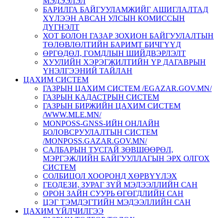
МЭДЭЭЛЭЛ
БАРИЛГА БАЙГУУЛАМЖИЙГ АШИГЛАЛТАД
ХҮЛЭЭН АВСАН УЛСЫН КОМИССЫН
ДҮГНЭЛТ
ХОТ БОЛОН ГАЗАР ЗОХИОН БАЙГУУЛАЛТЫН
ТӨЛӨВЛӨЛТИЙН БАРИМТ БИЧГҮҮД
ӨРГӨДӨЛ, ГОМДЛЫН ШИЙДВЭРЛЭЛТ
ХУУЛИЙН ХЭРЭГЖИЛТИЙН ҮР ДАГАВРЫН
ҮНЭЛГЭЭНИЙ ТАЙЛАН
ЦАХИМ СИСТЕМ
ГАЗРЫН ЦАХИМ СИСТЕМ /EGAZAR.GOV.MN/
ГАЗРЫН КАДАСТРЫН СИСТЕМ
ГАЗРЫН БИРЖИЙН ЦАХИМ СИСТЕМ
/WWW.MLE.MN/
MONPOSS-GNSS-ИЙН ОНЛАЙН
БОЛОВСРУУЛАЛТЫН СИСТЕМ
/MONPOSS.GAZAR.GOV.MN/
CАЛБАРЫН ТУСГАЙ ЗӨВШӨӨРӨЛ,
МЭРГЭЖЛИЙН БАЙГУУЛЛАГЫН ЭРХ ОЛГОХ
СИСТЕМ
СОЛБИЦОЛ ХООРОНД ХӨРВҮҮЛЭХ
ГЕОДЕЗИ, ЗУРАГ ЗҮЙ МЭДЭЭЛЛИЙН САН
ОРОН ЗАЙН СУУРЬ ӨГӨГДЛИЙН САН
ЦЭГ ТЭМДЭГТИЙН МЭДЭЭЛЛИЙН САН
ЦАХИМ ҮЙЛЧИЛГЭЭ