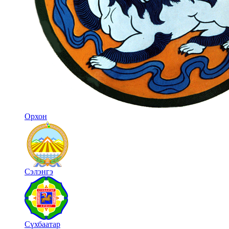
Орхон
Сэлэнгэ
Сүхбаатар