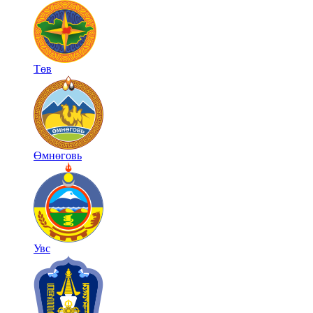
Төв
Өмнөговь
Увс