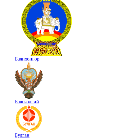
Баянхонгор
Баян-өлгий
Булган