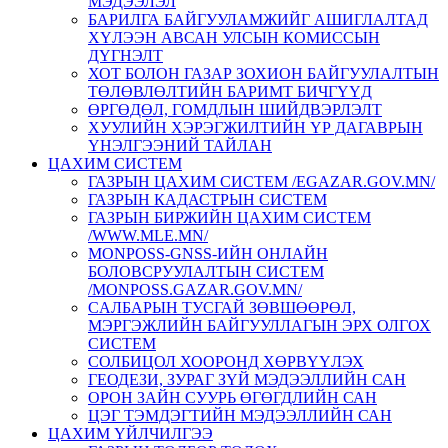
МЭДЭЭЛЭЛ
БАРИЛГА БАЙГУУЛАМЖИЙГ АШИГЛАЛТАД
ХҮЛЭЭН АВСАН УЛСЫН КОМИССЫН
ДҮГНЭЛТ
ХОТ БОЛОН ГАЗАР ЗОХИОН БАЙГУУЛАЛТЫН
ТӨЛӨВЛӨЛТИЙН БАРИМТ БИЧГҮҮД
ӨРГӨДӨЛ, ГОМДЛЫН ШИЙДВЭРЛЭЛТ
ХУУЛИЙН ХЭРЭГЖИЛТИЙН ҮР ДАГАВРЫН
ҮНЭЛГЭЭНИЙ ТАЙЛАН
ЦАХИМ СИСТЕМ
ГАЗРЫН ЦАХИМ СИСТЕМ /EGAZAR.GOV.MN/
ГАЗРЫН КАДАСТРЫН СИСТЕМ
ГАЗРЫН БИРЖИЙН ЦАХИМ СИСТЕМ
/WWW.MLE.MN/
MONPOSS-GNSS-ИЙН ОНЛАЙН
БОЛОВСРУУЛАЛТЫН СИСТЕМ
/MONPOSS.GAZAR.GOV.MN/
CАЛБАРЫН ТУСГАЙ ЗӨВШӨӨРӨЛ,
МЭРГЭЖЛИЙН БАЙГУУЛЛАГЫН ЭРХ ОЛГОХ
СИСТЕМ
СОЛБИЦОЛ ХООРОНД ХӨРВҮҮЛЭХ
ГЕОДЕЗИ, ЗУРАГ ЗҮЙ МЭДЭЭЛЛИЙН САН
ОРОН ЗАЙН СУУРЬ ӨГӨГДЛИЙН САН
ЦЭГ ТЭМДЭГТИЙН МЭДЭЭЛЛИЙН САН
ЦАХИМ ҮЙЛЧИЛГЭЭ