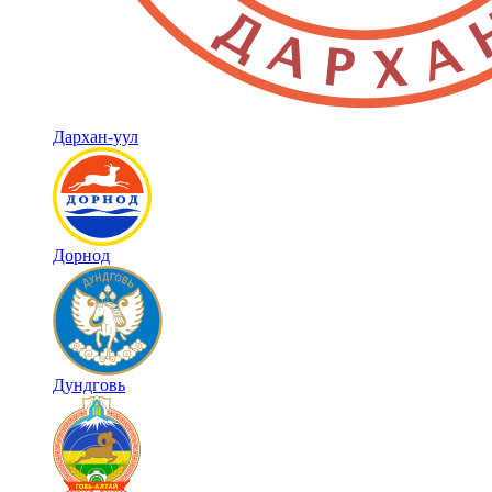
Дархан-уул
Дорнод
Дундговь