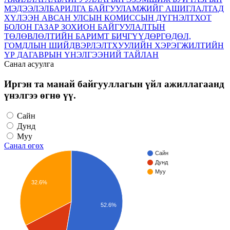
МЭДЭЭЛЭЛ
БАРИЛГА БАЙГУУЛАМЖИЙГ АШИГЛАЛТАД
ХҮЛЭЭН АВСАН УЛСЫН КОМИССЫН ДҮГНЭЛТ
ХОТ
БОЛОН ГАЗАР ЗОХИОН БАЙГУУЛАЛТЫН
ТӨЛӨВЛӨЛТИЙН БАРИМТ БИЧГҮҮД
ӨРГӨДӨЛ,
ГОМДЛЫН ШИЙДВЭРЛЭЛТ
ХУУЛИЙН ХЭРЭГЖИЛТИЙН
ҮР ДАГАВРЫН ҮНЭЛГЭЭНИЙ ТАЙЛАН
Санал асуулга
Иргэн та манай байгууллагын үйл ажиллагаанд
үнэлгээ өгнө үү.
Сайн
Дунд
Муу
Санал өгөх
Сайн
Дунд
Муу
32.6%
52.6%