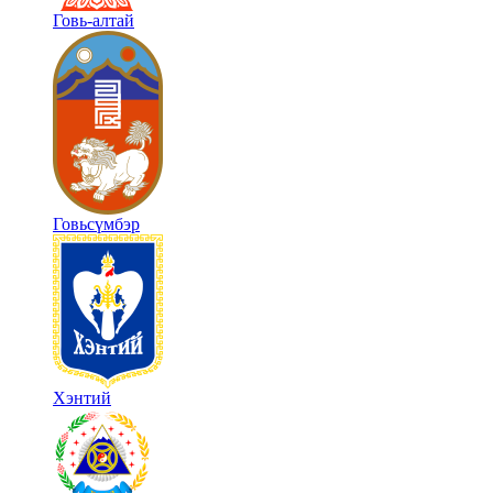
Говь-алтай
Говьсүмбэр
Хэнтий