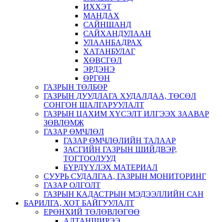
ИХХЭТ
МАНДАХ
САЙНШАНД
САЙХАНДУЛААН
УЛААНБАДРАХ
ХАТАНБУЛАГ
ХӨВСГӨЛ
ЭРДЭНЭ
ӨРГӨН
ГАЗРЫН ТӨЛБӨР
ГАЗРЫН ДУУДЛАГА ХУДАЛДАА, ТӨСӨЛ
СОНГОН ШАЛГАРУУЛАЛТ
ГАЗРЫН ЦАХИМ ХҮСЭЛТ ИЛГЭЭХ ЗААВАР
ЗӨВЛӨМЖ
ГАЗАР ӨМЧЛӨЛ
ГАЗАР ӨМЧЛӨЛИЙН ТАЛААР
ЗАСГИЙН ГАЗРЫН ШИЙДВЭР,
ТОГТООЛУУД
БҮРДҮҮЛЭХ МАТЕРИАЛ
СУУРЬ СУДАЛГАА, ГАЗРЫН МОНИТОРИНГ
ГАЗАР ОЛГОЛТ
ГАЗРЫН КАДАСТРЫН МЭДЭЭЛЛИЙН САН
БАРИЛГА, ХОТ БАЙГУУЛАЛТ
ЕРӨНХИЙ ТӨЛӨВЛӨГӨӨ
АЛТАНШИРЭЭ