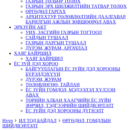
ГАЗРЫН ТӨЛБӨР ТӨЛӨХ
ГАЗРЫН ЭРХ ШИЛЖИЛТИЙН ТАТВАР ТӨЛӨХ
ӨРГӨДӨЛ ГАРГАХ
АРХИТЕХТУР ТӨЛӨВЛӨЛТИЙН ДААЛГАВАР,
БАРИЛГЫН АЖЛЫН ЗӨВШӨӨРӨЛ АВАХ
ЭРХЗҮЙН АКТ
УИХ, ЗАСГИЙН ГАЗРЫН ТОГТООЛ
САЙДЫН ТУШААЛ
ГАЗРЫН ДАРГЫН ТУШААЛ
ДҮРЭМ, ЖУРАМ, АРГАЧЛАЛ
ХАЯГ БАЙРШИЛ
ХАЯГ БАЙРШИЛ
ЁС ЗҮЙ ДЭД ХОРОО
БАЙГУУЛЛАГЫН ЁС ЗҮЙН ДЭД ХОРООНЫ
БҮРЭЛДЭХҮҮН
ДҮРЭМ, ЖУРАМ
ТӨЛӨВЛӨГӨӨ, ТАЙЛАН
ЁС ЗҮЙН ГОМДОЛ, МЭДЭЭЛЭЛ ХҮЛЭЭН
АВАХ
ТӨРИЙН АЛБАН ХААГЧИЙН ЁС ЗҮЙН
ЗӨРЧИЛ, ТЭДГЭЭРИЙН ШИЙДВЭРЛЭЛТ
ЁС ЗҮЙН ДЭД ХОРООНЫ ДҮГНЭЛТ
Нүүр
ИЛ ТОД БАЙДАЛ
ӨРГӨДӨЛ, ГОМДЛЫН
ШИЙДВЭРЛЭЛТ