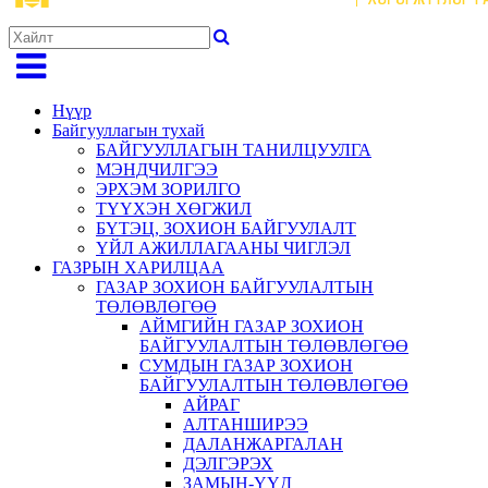
Нүүр
Байгууллагын тухай
БАЙГУУЛЛАГЫН ТАНИЛЦУУЛГА
МЭНДЧИЛГЭЭ
ЭРХЭМ ЗОРИЛГО
ТҮҮХЭН ХӨГЖИЛ
БҮТЭЦ, ЗОХИОН БАЙГУУЛАЛТ
ҮЙЛ АЖИЛЛАГААНЫ ЧИГЛЭЛ
ГАЗРЫН ХАРИЛЦАА
ГАЗАР ЗОХИОН БАЙГУУЛАЛТЫН
ТӨЛӨВЛӨГӨӨ
АЙМГИЙН ГАЗАР ЗОХИОН
БАЙГУУЛАЛТЫН ТӨЛӨВЛӨГӨӨ
СУМДЫН ГАЗАР ЗОХИОН
БАЙГУУЛАЛТЫН ТӨЛӨВЛӨГӨӨ
АЙРАГ
АЛТАНШИРЭЭ
ДАЛАНЖАРГАЛАН
ДЭЛГЭРЭХ
ЗАМЫН-ҮҮД