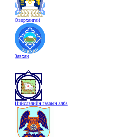
Өвөрхангай
Завхан
Нийслэлийн газрын алба