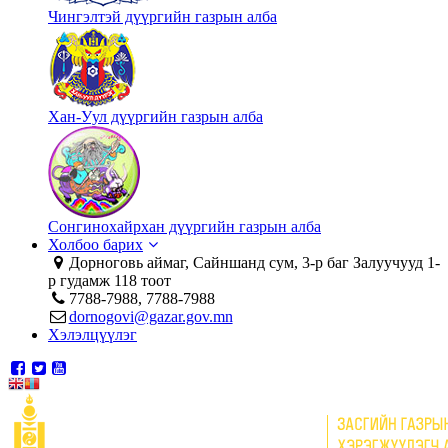
Чингэлтэй дүүргийн газрын алба
Хан-Уул дүүргийн газрын алба
Сонгинохайрхан дүүргийн газрын алба
Холбоо барих
Дорноговь аймаг, Сайншанд сум, 3-р баг Залуучууд 1-
р гудамж 118 тоот
7788-7988, 7788-7988
dornogovi@gazar.gov.mn
Хэлэлцүүлэг