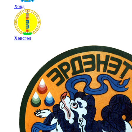
Ховд
Хөвсгөл