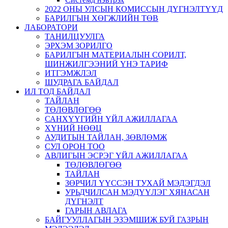
2022 ОНЫ УЛСЫН КОМИССЫН ДҮГНЭЛТҮҮД
БАРИЛГЫН ХӨГЖЛИЙН ТӨВ
ЛАБОРАТОРИ
ТАНИЛЦУУЛГА
ЭРХЭМ ЗОРИЛГО
БАРИЛГЫН МАТЕРИАЛЫН СОРИЛТ,
ШИНЖИЛГЭЭНИЙ ҮНЭ ТАРИФ
ИТГЭМЖЛЭЛ
ШУДРАГА БАЙДАЛ
ИЛ ТОД БАЙДАЛ
ТАЙЛАН
ТӨЛӨВЛӨГӨӨ
САНХҮҮГИЙН ҮЙЛ АЖИЛЛАГАА
ХҮНИЙ НӨӨЦ
АУДИТЫН ТАЙЛАН, ЗӨВЛӨМЖ
СУЛ ОРОН ТОО
АВЛИГЫН ЭСРЭГ ҮЙЛ АЖИЛЛАГАА
ТӨЛӨВЛӨГӨӨ
ТАЙЛАН
ЗӨРЧИЛ ҮҮССЭН ТУХАЙ МЭДЭГДЭЛ
УРЬДЧИЛСАН МЭДҮҮЛЭГ ХЯНАСАН
ДҮГНЭЛТ
ГАРЫН АВЛАГА
БАЙГУУЛЛАГЫН ЭЗЭМШИЖ БУЙ ГАЗРЫН