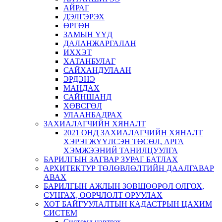
АЙРАГ
ДЭЛГЭРЭХ
ӨРГӨН
ЗАМЫН ҮҮД
ДАЛАНЖАРГАЛАН
ИХХЭТ
ХАТАНБУЛАГ
САЙХАНДУЛААН
ЭРДЭНЭ
МАНДАХ
САЙНШАНД
ХӨВСГӨЛ
УЛААНБАДРАХ
ЗАХИАЛАГЧИЙН ХЯНАЛТ
2021 ОНД ЗАХИАЛАГЧИЙН ХЯНАЛТ
ХЭРЭГЖҮҮЛСЭН ТӨСӨЛ, АРГА
ХЭМЖЭЭНИЙ ТАНИЛЦУУЛГА
БАРИЛГЫН ЗАГВАР ЗУРАГ БАТЛАХ
АРХИТЕКТУР ТӨЛӨВЛӨЛТИЙН ДААЛГАВАР
АВАХ
БАРИЛГЫН АЖЛЫН ЗӨВШӨӨРӨЛ ОЛГОХ,
СУНГАХ, ӨӨРЧЛӨЛТ ОРУУЛАХ
ХОТ БАЙГУУЛАЛТЫН КАДАСТРЫН ЦАХИМ
СИСТЕМ
Системд нэвтрэх