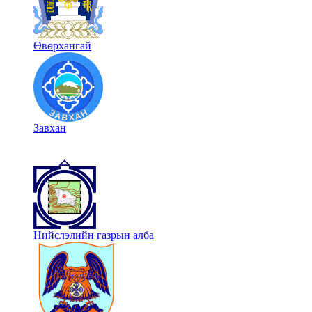
Өвөрхангай
Завхан
Нийслэлийн газрын алба