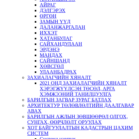
АЙРАГ
ДЭЛГЭРЭХ
ӨРГӨН
ЗАМЫН ҮҮД
ДАЛАНЖАРГАЛАН
ИХХЭТ
ХАТАНБУЛАГ
САЙХАНДУЛААН
ЭРДЭНЭ
МАНДАХ
САЙНШАНД
ХӨВСГӨЛ
УЛААНБАДРАХ
ЗАХИАЛАГЧИЙН ХЯНАЛТ
2021 ОНД ЗАХИАЛАГЧИЙН ХЯНАЛТ
ХЭРЭГЖҮҮЛСЭН ТӨСӨЛ, АРГА
ХЭМЖЭЭНИЙ ТАНИЛЦУУЛГА
БАРИЛГЫН ЗАГВАР ЗУРАГ БАТЛАХ
АРХИТЕКТУР ТӨЛӨВЛӨЛТИЙН ДААЛГАВАР
АВАХ
БАРИЛГЫН АЖЛЫН ЗӨВШӨӨРӨЛ ОЛГОХ,
СУНГАХ, ӨӨРЧЛӨЛТ ОРУУЛАХ
ХОТ БАЙГУУЛАЛТЫН КАДАСТРЫН ЦАХИМ
СИСТЕМ
Системд нэвтрэх