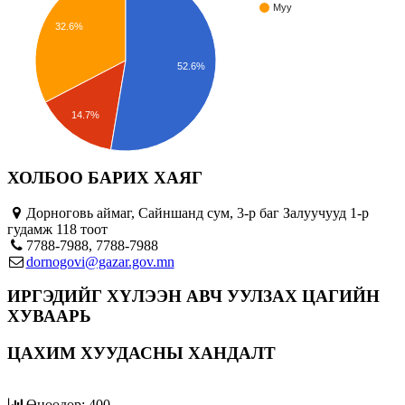
Муу
32.6%
52.6%
14.7%
ХОЛБОО БАРИХ ХАЯГ
Дорноговь аймаг, Сайншанд сум, 3-р баг Залуучууд 1-р
гудамж 118 тоот
7788-7988, 7788-7988
dornogovi@gazar.gov.mn
ИРГЭДИЙГ ХҮЛЭЭН АВЧ УУЛЗАХ ЦАГИЙН
ХУВААРЬ
ЦАХИМ ХУУДАСНЫ ХАНДАЛТ
Өнөөдөр: 400