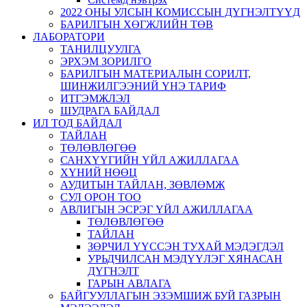
2022 ОНЫ УЛСЫН КОМИССЫН ДҮГНЭЛТҮҮД
БАРИЛГЫН ХӨГЖЛИЙН ТӨВ
ЛАБОРАТОРИ
ТАНИЛЦУУЛГА
ЭРХЭМ ЗОРИЛГО
БАРИЛГЫН МАТЕРИАЛЫН СОРИЛТ,
ШИНЖИЛГЭЭНИЙ ҮНЭ ТАРИФ
ИТГЭМЖЛЭЛ
ШУДРАГА БАЙДАЛ
ИЛ ТОД БАЙДАЛ
ТАЙЛАН
ТӨЛӨВЛӨГӨӨ
САНХҮҮГИЙН ҮЙЛ АЖИЛЛАГАА
ХҮНИЙ НӨӨЦ
АУДИТЫН ТАЙЛАН, ЗӨВЛӨМЖ
СУЛ ОРОН ТОО
АВЛИГЫН ЭСРЭГ ҮЙЛ АЖИЛЛАГАА
ТӨЛӨВЛӨГӨӨ
ТАЙЛАН
ЗӨРЧИЛ ҮҮССЭН ТУХАЙ МЭДЭГДЭЛ
УРЬДЧИЛСАН МЭДҮҮЛЭГ ХЯНАСАН
ДҮГНЭЛТ
ГАРЫН АВЛАГА
БАЙГУУЛЛАГЫН ЭЗЭМШИЖ БУЙ ГАЗРЫН