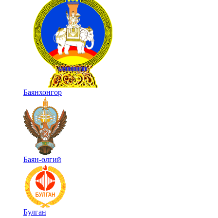
Баянхонгор
Баян-өлгий
Булган