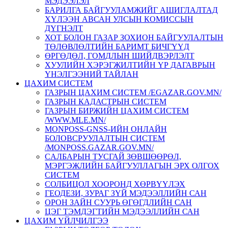
МЭДЭЭЛЭЛ
БАРИЛГА БАЙГУУЛАМЖИЙГ АШИГЛАЛТАД
ХҮЛЭЭН АВСАН УЛСЫН КОМИССЫН
ДҮГНЭЛТ
ХОТ БОЛОН ГАЗАР ЗОХИОН БАЙГУУЛАЛТЫН
ТӨЛӨВЛӨЛТИЙН БАРИМТ БИЧГҮҮД
ӨРГӨДӨЛ, ГОМДЛЫН ШИЙДВЭРЛЭЛТ
ХУУЛИЙН ХЭРЭГЖИЛТИЙН ҮР ДАГАВРЫН
ҮНЭЛГЭЭНИЙ ТАЙЛАН
ЦАХИМ СИСТЕМ
ГАЗРЫН ЦАХИМ СИСТЕМ /EGAZAR.GOV.MN/
ГАЗРЫН КАДАСТРЫН СИСТЕМ
ГАЗРЫН БИРЖИЙН ЦАХИМ СИСТЕМ
/WWW.MLE.MN/
MONPOSS-GNSS-ИЙН ОНЛАЙН
БОЛОВСРУУЛАЛТЫН СИСТЕМ
/MONPOSS.GAZAR.GOV.MN/
CАЛБАРЫН ТУСГАЙ ЗӨВШӨӨРӨЛ,
МЭРГЭЖЛИЙН БАЙГУУЛЛАГЫН ЭРХ ОЛГОХ
СИСТЕМ
СОЛБИЦОЛ ХООРОНД ХӨРВҮҮЛЭХ
ГЕОДЕЗИ, ЗУРАГ ЗҮЙ МЭДЭЭЛЛИЙН САН
ОРОН ЗАЙН СУУРЬ ӨГӨГДЛИЙН САН
ЦЭГ ТЭМДЭГТИЙН МЭДЭЭЛЛИЙН САН
ЦАХИМ ҮЙЛЧИЛГЭЭ