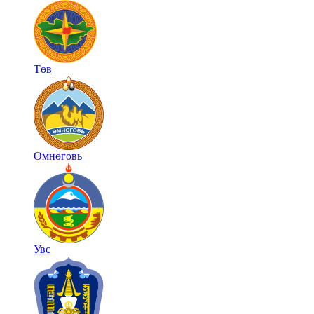
Төв
Өмнөговь
Увс