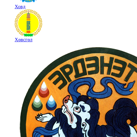
Ховд
Хөвсгөл