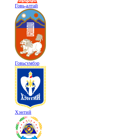
Говь-алтай
Говьсүмбэр
Хэнтий