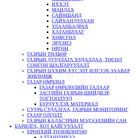
ИХХЭТ
МАНДАХ
САЙНШАНД
САЙХАНДУЛААН
УЛААНБАДРАХ
ХАТАНБУЛАГ
ХӨВСГӨЛ
ЭРДЭНЭ
ӨРГӨН
ГАЗРЫН ТӨЛБӨР
ГАЗРЫН ДУУДЛАГА ХУДАЛДАА, ТӨСӨЛ
СОНГОН ШАЛГАРУУЛАЛТ
ГАЗРЫН ЦАХИМ ХҮСЭЛТ ИЛГЭЭХ ЗААВАР
ЗӨВЛӨМЖ
ГАЗАР ӨМЧЛӨЛ
ГАЗАР ӨМЧЛӨЛИЙН ТАЛААР
ЗАСГИЙН ГАЗРЫН ШИЙДВЭР,
ТОГТООЛУУД
БҮРДҮҮЛЭХ МАТЕРИАЛ
СУУРЬ СУДАЛГАА, ГАЗРЫН МОНИТОРИНГ
ГАЗАР ОЛГОЛТ
ГАЗРЫН КАДАСТРЫН МЭДЭЭЛЛИЙН САН
БАРИЛГА, ХОТ БАЙГУУЛАЛТ
ЕРӨНХИЙ ТӨЛӨВЛӨГӨӨ
АЛТАНШИРЭЭ