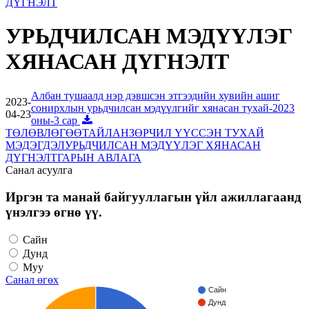
ДҮГНЭЛТ
УРЬДЧИЛСАН МЭДҮҮЛЭГ
ХЯНАСАН ДҮГНЭЛТ
Албан тушаалд нэр дэвшсэн этгээдийн хувийн ашиг
2023-
сонирхлын урьдчилсан мэдүүлгийг хянасан тухай-2023
04-23
оны-3 сар
ТӨЛӨВЛӨГӨӨ
ТАЙЛАН
ЗӨРЧИЛ ҮҮССЭН ТУХАЙ
МЭДЭГДЭЛ
УРЬДЧИЛСАН МЭДҮҮЛЭГ ХЯНАСАН
ДҮГНЭЛТ
ГАРЫН АВЛАГА
Санал асуулга
Иргэн та манай байгууллагын үйл ажиллагаанд
үнэлгээ өгнө үү.
Сайн
Дунд
Муу
Санал өгөх
Сайн
Дунд