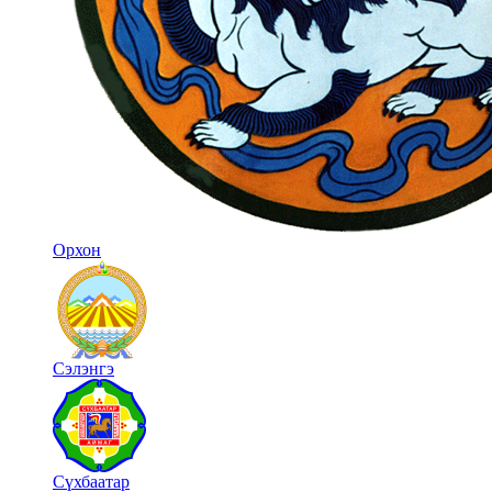
Орхон
Сэлэнгэ
Сүхбаатар