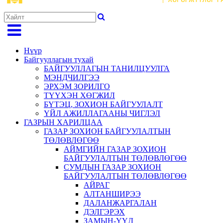
Нүүр
Байгууллагын тухай
БАЙГУУЛЛАГЫН ТАНИЛЦУУЛГА
МЭНДЧИЛГЭЭ
ЭРХЭМ ЗОРИЛГО
ТҮҮХЭН ХӨГЖИЛ
БҮТЭЦ, ЗОХИОН БАЙГУУЛАЛТ
ҮЙЛ АЖИЛЛАГААНЫ ЧИГЛЭЛ
ГАЗРЫН ХАРИЛЦАА
ГАЗАР ЗОХИОН БАЙГУУЛАЛТЫН
ТӨЛӨВЛӨГӨӨ
АЙМГИЙН ГАЗАР ЗОХИОН
БАЙГУУЛАЛТЫН ТӨЛӨВЛӨГӨӨ
СУМДЫН ГАЗАР ЗОХИОН
БАЙГУУЛАЛТЫН ТӨЛӨВЛӨГӨӨ
АЙРАГ
АЛТАНШИРЭЭ
ДАЛАНЖАРГАЛАН
ДЭЛГЭРЭХ
ЗАМЫН-ҮҮД