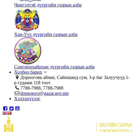
Чингэлтэй дүүргийн газрын алба
Хан-Уул дүүргийн газрын алба
Сонгинохайрхан дүүргийн газрын алба
Холбоо барих
Дорноговь аймаг, Сайншанд сум, 3-р баг Залуучууд 1-
р гудамж 118 тоот
7788-7988, 7788-7988
dornogovi@gazar.gov.mn
Хэлэлцүүлэг