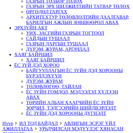
ГАЗРЫН ТӨЛБӨР ТӨЛӨХ
ГАЗРЫН ЭРХ ШИЛЖИЛТИЙН ТАТВАР ТӨЛӨХ
ӨРГӨДӨЛ ГАРГАХ
АРХИТЕХТУР ТӨЛӨВЛӨЛТИЙН ДААЛГАВАР,
БАРИЛГЫН АЖЛЫН ЗӨВШӨӨРӨЛ АВАХ
ЭРХЗҮЙН АКТ
УИХ, ЗАСГИЙН ГАЗРЫН ТОГТООЛ
САЙДЫН ТУШААЛ
ГАЗРЫН ДАРГЫН ТУШААЛ
ДҮРЭМ, ЖУРАМ, АРГАЧЛАЛ
ХАЯГ БАЙРШИЛ
ХАЯГ БАЙРШИЛ
ЁС ЗҮЙ ДЭД ХОРОО
БАЙГУУЛЛАГЫН ЁС ЗҮЙН ДЭД ХОРООНЫ
БҮРЭЛДЭХҮҮН
ДҮРЭМ, ЖУРАМ
ТӨЛӨВЛӨГӨӨ, ТАЙЛАН
ЁС ЗҮЙН ГОМДОЛ, МЭДЭЭЛЭЛ ХҮЛЭЭН
АВАХ
ТӨРИЙН АЛБАН ХААГЧИЙН ЁС ЗҮЙН
ЗӨРЧИЛ, ТЭДГЭЭРИЙН ШИЙДВЭРЛЭЛТ
ЁС ЗҮЙН ДЭД ХОРООНЫ ДҮГНЭЛТ
Нүүр
ИЛ ТОД БАЙДАЛ
АВЛИГЫН ЭСРЭГ ҮЙЛ
АЖИЛЛАГАА
УРЬДЧИЛСАН МЭДҮҮЛЭГ ХЯНАСАН