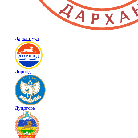
Дархан-уул
Дорнод
Дундговь