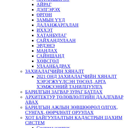
АЙРАГ
ДЭЛГЭРЭХ
ӨРГӨН
ЗАМЫН ҮҮД
ДАЛАНЖАРГАЛАН
ИХХЭТ
ХАТАНБУЛАГ
САЙХАНДУЛААН
ЭРДЭНЭ
МАНДАХ
САЙНШАНД
ХӨВСГӨЛ
УЛААНБАДРАХ
ЗАХИАЛАГЧИЙН ХЯНАЛТ
2021 ОНД ЗАХИАЛАГЧИЙН ХЯНАЛТ
ХЭРЭГЖҮҮЛСЭН ТӨСӨЛ, АРГА
ХЭМЖЭЭНИЙ ТАНИЛЦУУЛГА
БАРИЛГЫН ЗАГВАР ЗУРАГ БАТЛАХ
АРХИТЕКТУР ТӨЛӨВЛӨЛТИЙН ДААЛГАВАР
АВАХ
БАРИЛГЫН АЖЛЫН ЗӨВШӨӨРӨЛ ОЛГОХ,
СУНГАХ, ӨӨРЧЛӨЛТ ОРУУЛАХ
ХОТ БАЙГУУЛАЛТЫН КАДАСТРЫН ЦАХИМ
СИСТЕМ
Системд нэвтрэх