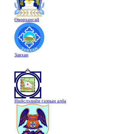
Өвөрхангай
Завхан
Нийслэлийн газрын алба