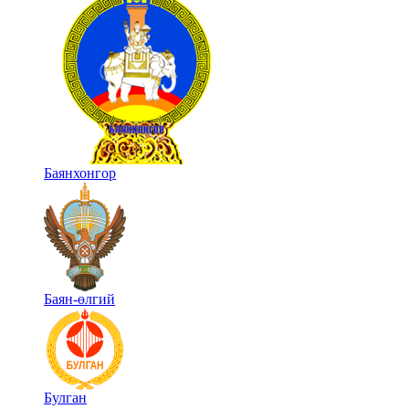
Баянхонгор
Баян-өлгий
Булган