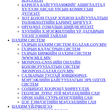
МЭДЭЭЛЭЛ
БАРИЛГА БАЙГУУЛАМЖИЙГ АШИГЛАЛТАД
ХҮЛЭЭН АВСАН УЛСЫН КОМИССЫН
ДҮГНЭЛТ
ХОТ БОЛОН ГАЗАР ЗОХИОН БАЙГУУЛАЛТЫН
ТӨЛӨВЛӨЛТИЙН БАРИМТ БИЧГҮҮД
ӨРГӨДӨЛ, ГОМДЛЫН ШИЙДВЭРЛЭЛТ
ХУУЛИЙН ХЭРЭГЖИЛТИЙН ҮР ДАГАВРЫН
ҮНЭЛГЭЭНИЙ ТАЙЛАН
ЦАХИМ СИСТЕМ
ГАЗРЫН ЦАХИМ СИСТЕМ /EGAZAR.GOV.MN/
ГАЗРЫН КАДАСТРЫН СИСТЕМ
ГАЗРЫН БИРЖИЙН ЦАХИМ СИСТЕМ
/WWW.MLE.MN/
MONPOSS-GNSS-ИЙН ОНЛАЙН
БОЛОВСРУУЛАЛТЫН СИСТЕМ
/MONPOSS.GAZAR.GOV.MN/
CАЛБАРЫН ТУСГАЙ ЗӨВШӨӨРӨЛ,
МЭРГЭЖЛИЙН БАЙГУУЛЛАГЫН ЭРХ ОЛГОХ
СИСТЕМ
СОЛБИЦОЛ ХООРОНД ХӨРВҮҮЛЭХ
ГЕОДЕЗИ, ЗУРАГ ЗҮЙ МЭДЭЭЛЛИЙН САН
ОРОН ЗАЙН СУУРЬ ӨГӨГДЛИЙН САН
ЦЭГ ТЭМДЭГТИЙН МЭДЭЭЛЛИЙН САН
ЦАХИМ ҮЙЛЧИЛГЭЭ