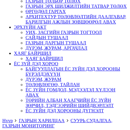
ГАЗРЫН ТӨЛБӨР ТӨЛӨХ
ГАЗРЫН ЭРХ ШИЛЖИЛТИЙН ТАТВАР ТӨЛӨХ
ӨРГӨДӨЛ ГАРГАХ
АРХИТЕХТУР ТӨЛӨВЛӨЛТИЙН ДААЛГАВАР,
БАРИЛГЫН АЖЛЫН ЗӨВШӨӨРӨЛ АВАХ
ЭРХЗҮЙН АКТ
УИХ, ЗАСГИЙН ГАЗРЫН ТОГТООЛ
САЙДЫН ТУШААЛ
ГАЗРЫН ДАРГЫН ТУШААЛ
ДҮРЭМ, ЖУРАМ, АРГАЧЛАЛ
ХАЯГ БАЙРШИЛ
ХАЯГ БАЙРШИЛ
ЁС ЗҮЙ ДЭД ХОРОО
БАЙГУУЛЛАГЫН ЁС ЗҮЙН ДЭД ХОРООНЫ
БҮРЭЛДЭХҮҮН
ДҮРЭМ, ЖУРАМ
ТӨЛӨВЛӨГӨӨ, ТАЙЛАН
ЁС ЗҮЙН ГОМДОЛ, МЭДЭЭЛЭЛ ХҮЛЭЭН
АВАХ
ТӨРИЙН АЛБАН ХААГЧИЙН ЁС ЗҮЙН
ЗӨРЧИЛ, ТЭДГЭЭРИЙН ШИЙДВЭРЛЭЛТ
ЁС ЗҮЙН ДЭД ХОРООНЫ ДҮГНЭЛТ
Нүүр
ГАЗРЫН ХАРИЛЦАА
СУУРЬ СУДАЛГАА,
ГАЗРЫН МОНИТОРИНГ