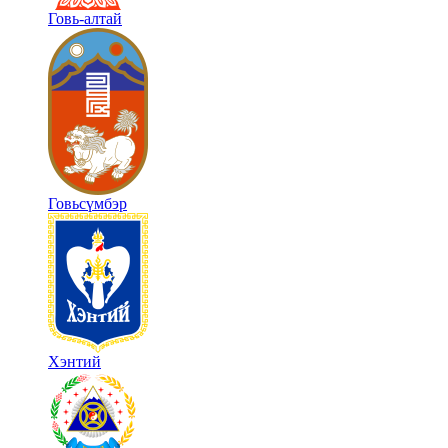
Говь-алтай
Говьсүмбэр
Хэнтий