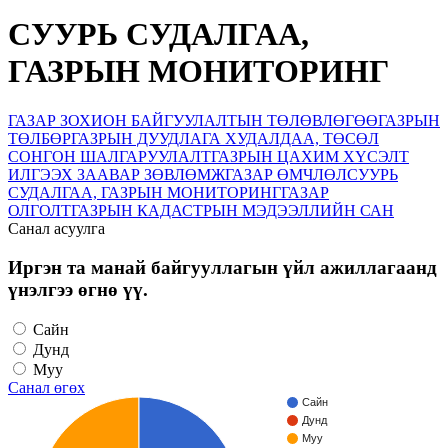
СУУРЬ СУДАЛГАА,
ГАЗРЫН МОНИТОРИНГ
ГАЗАР ЗОХИОН БАЙГУУЛАЛТЫН ТӨЛӨВЛӨГӨӨ
ГАЗРЫН
ТӨЛБӨР
ГАЗРЫН ДУУДЛАГА ХУДАЛДАА, ТӨСӨЛ
СОНГОН ШАЛГАРУУЛАЛТ
ГАЗРЫН ЦАХИМ ХҮСЭЛТ
ИЛГЭЭХ ЗААВАР ЗӨВЛӨМЖ
ГАЗАР ӨМЧЛӨЛ
СУУРЬ
СУДАЛГАА, ГАЗРЫН МОНИТОРИНГ
ГАЗАР
ОЛГОЛТ
ГАЗРЫН КАДАСТРЫН МЭДЭЭЛЛИЙН САН
Санал асуулга
Иргэн та манай байгууллагын үйл ажиллагаанд
үнэлгээ өгнө үү.
Сайн
Дунд
Муу
Санал өгөх
Сайн
Дунд
Муу