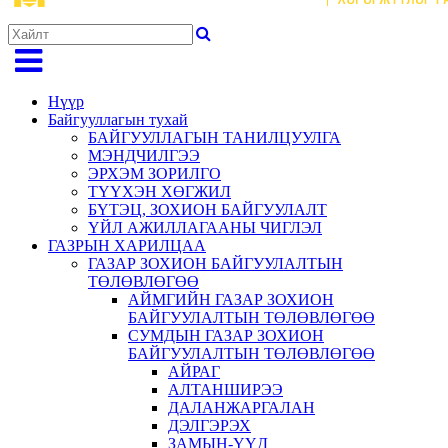
Нүүр
Байгууллагын тухай
БАЙГУУЛЛАГЫН ТАНИЛЦУУЛГА
МЭНДЧИЛГЭЭ
ЭРХЭМ ЗОРИЛГО
ТҮҮХЭН ХӨГЖИЛ
БҮТЭЦ, ЗОХИОН БАЙГУУЛАЛТ
ҮЙЛ АЖИЛЛАГААНЫ ЧИГЛЭЛ
ГАЗРЫН ХАРИЛЦАА
ГАЗАР ЗОХИОН БАЙГУУЛАЛТЫН
ТӨЛӨВЛӨГӨӨ
АЙМГИЙН ГАЗАР ЗОХИОН
БАЙГУУЛАЛТЫН ТӨЛӨВЛӨГӨӨ
СУМДЫН ГАЗАР ЗОХИОН
БАЙГУУЛАЛТЫН ТӨЛӨВЛӨГӨӨ
АЙРАГ
АЛТАНШИРЭЭ
ДАЛАНЖАРГАЛАН
ДЭЛГЭРЭХ
ЗАМЫН-ҮҮД