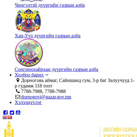
Чингэлтэй дүүргийн газрын алба
Хан-Уул дүүргийн газрын алба
Сонгинохайрхан дүүргийн газрын алба
Холбоо барих
Дорноговь аймаг, Сайншанд сум, 3-р баг Залуучууд 1-
р гудамж 118 тоот
7788-7988, 7788-7988
dornogovi@gazar.gov.mn
Хэлэлцүүлэг