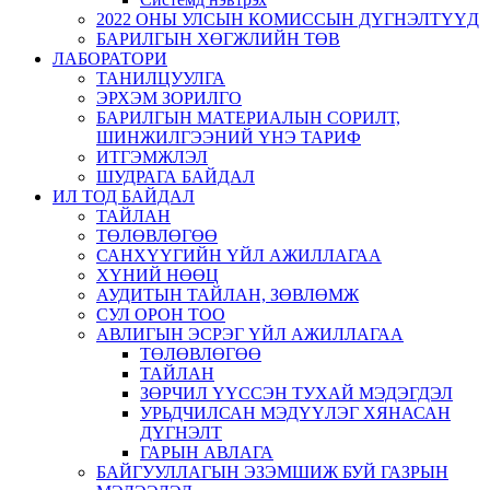
2022 ОНЫ УЛСЫН КОМИССЫН ДҮГНЭЛТҮҮД
БАРИЛГЫН ХӨГЖЛИЙН ТӨВ
ЛАБОРАТОРИ
ТАНИЛЦУУЛГА
ЭРХЭМ ЗОРИЛГО
БАРИЛГЫН МАТЕРИАЛЫН СОРИЛТ,
ШИНЖИЛГЭЭНИЙ ҮНЭ ТАРИФ
ИТГЭМЖЛЭЛ
ШУДРАГА БАЙДАЛ
ИЛ ТОД БАЙДАЛ
ТАЙЛАН
ТӨЛӨВЛӨГӨӨ
САНХҮҮГИЙН ҮЙЛ АЖИЛЛАГАА
ХҮНИЙ НӨӨЦ
АУДИТЫН ТАЙЛАН, ЗӨВЛӨМЖ
СУЛ ОРОН ТОО
АВЛИГЫН ЭСРЭГ ҮЙЛ АЖИЛЛАГАА
ТӨЛӨВЛӨГӨӨ
ТАЙЛАН
ЗӨРЧИЛ ҮҮССЭН ТУХАЙ МЭДЭГДЭЛ
УРЬДЧИЛСАН МЭДҮҮЛЭГ ХЯНАСАН
ДҮГНЭЛТ
ГАРЫН АВЛАГА
БАЙГУУЛЛАГЫН ЭЗЭМШИЖ БУЙ ГАЗРЫН