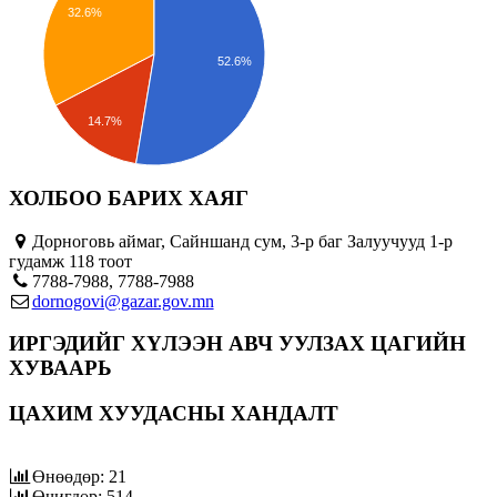
32.6%
52.6%
14.7%
ХОЛБОО БАРИХ ХАЯГ
Дорноговь аймаг, Сайншанд сум, 3-р баг Залуучууд 1-р
гудамж 118 тоот
7788-7988, 7788-7988
dornogovi@gazar.gov.mn
ИРГЭДИЙГ ХҮЛЭЭН АВЧ УУЛЗАХ ЦАГИЙН
ХУВААРЬ
ЦАХИМ ХУУДАСНЫ ХАНДАЛТ
Өнөөдөр: 21
Өчигдөр: 514