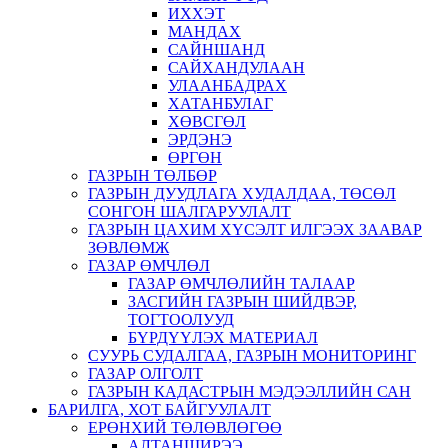
ИХХЭТ
МАНДАХ
САЙНШАНД
САЙХАНДУЛААН
УЛААНБАДРАХ
ХАТАНБУЛАГ
ХӨВСГӨЛ
ЭРДЭНЭ
ӨРГӨН
ГАЗРЫН ТӨЛБӨР
ГАЗРЫН ДУУДЛАГА ХУДАЛДАА, ТӨСӨЛ
СОНГОН ШАЛГАРУУЛАЛТ
ГАЗРЫН ЦАХИМ ХҮСЭЛТ ИЛГЭЭХ ЗААВАР
ЗӨВЛӨМЖ
ГАЗАР ӨМЧЛӨЛ
ГАЗАР ӨМЧЛӨЛИЙН ТАЛААР
ЗАСГИЙН ГАЗРЫН ШИЙДВЭР,
ТОГТООЛУУД
БҮРДҮҮЛЭХ МАТЕРИАЛ
СУУРЬ СУДАЛГАА, ГАЗРЫН МОНИТОРИНГ
ГАЗАР ОЛГОЛТ
ГАЗРЫН КАДАСТРЫН МЭДЭЭЛЛИЙН САН
БАРИЛГА, ХОТ БАЙГУУЛАЛТ
ЕРӨНХИЙ ТӨЛӨВЛӨГӨӨ
АЛТАНШИРЭЭ