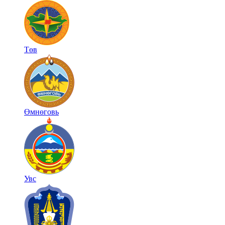
Төв
Өмнөговь
Увс