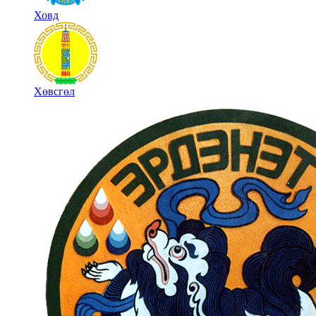
Ховд
Хөвсгөл