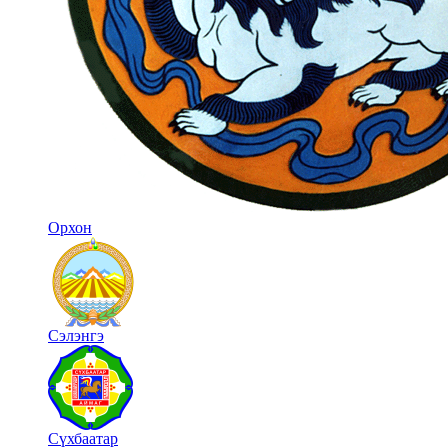
Орхон
Сэлэнгэ
Сүхбаатар