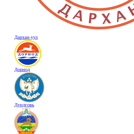
Дархан-уул
Дорнод
Дундговь