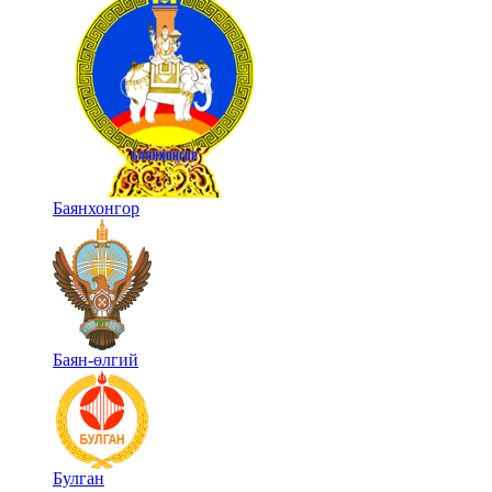
Баянхонгор
Баян-өлгий
Булган