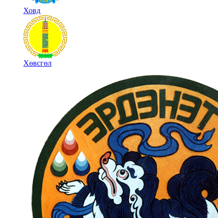
Ховд
Хөвсгөл