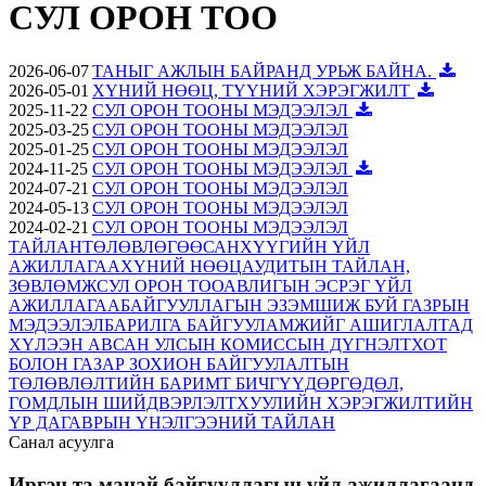
СУЛ ОРОН ТОО
2026-06-07
ТАНЫГ АЖЛЫН БАЙРАНД УРЬЖ БАЙНА.
2026-05-01
ХҮНИЙ НӨӨЦ, ТҮҮНИЙ ХЭРЭГЖИЛТ
2025-11-22
СУЛ ОРОН ТООНЫ МЭДЭЭЛЭЛ
2025-03-25
СУЛ ОРОН ТООНЫ МЭДЭЭЛЭЛ
2025-01-25
СУЛ ОРОН ТООНЫ МЭДЭЭЛЭЛ
2024-11-25
СУЛ ОРОН ТООНЫ МЭДЭЭЛЭЛ
2024-07-21
СУЛ ОРОН ТООНЫ МЭДЭЭЛЭЛ
2024-05-13
СУЛ ОРОН ТООНЫ МЭДЭЭЛЭЛ
2024-02-21
СУЛ ОРОН ТООНЫ МЭДЭЭЛЭЛ
ТАЙЛАН
ТӨЛӨВЛӨГӨӨ
САНХҮҮГИЙН ҮЙЛ
АЖИЛЛАГАА
ХҮНИЙ НӨӨЦ
АУДИТЫН ТАЙЛАН,
ЗӨВЛӨМЖ
СУЛ ОРОН ТОО
АВЛИГЫН ЭСРЭГ ҮЙЛ
АЖИЛЛАГАА
БАЙГУУЛЛАГЫН ЭЗЭМШИЖ БУЙ ГАЗРЫН
МЭДЭЭЛЭЛ
БАРИЛГА БАЙГУУЛАМЖИЙГ АШИГЛАЛТАД
ХҮЛЭЭН АВСАН УЛСЫН КОМИССЫН ДҮГНЭЛТ
ХОТ
БОЛОН ГАЗАР ЗОХИОН БАЙГУУЛАЛТЫН
ТӨЛӨВЛӨЛТИЙН БАРИМТ БИЧГҮҮД
ӨРГӨДӨЛ,
ГОМДЛЫН ШИЙДВЭРЛЭЛТ
ХУУЛИЙН ХЭРЭГЖИЛТИЙН
ҮР ДАГАВРЫН ҮНЭЛГЭЭНИЙ ТАЙЛАН
Санал асуулга
Иргэн та манай байгууллагын үйл ажиллагаанд