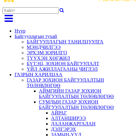
Нүүр
Байгууллагын тухай
БАЙГУУЛЛАГЫН ТАНИЛЦУУЛГА
МЭНДЧИЛГЭЭ
ЭРХЭМ ЗОРИЛГО
ТҮҮХЭН ХӨГЖИЛ
БҮТЭЦ, ЗОХИОН БАЙГУУЛАЛТ
ҮЙЛ АЖИЛЛАГААНЫ ЧИГЛЭЛ
ГАЗРЫН ХАРИЛЦАА
ГАЗАР ЗОХИОН БАЙГУУЛАЛТЫН
ТӨЛӨВЛӨГӨӨ
АЙМГИЙН ГАЗАР ЗОХИОН
БАЙГУУЛАЛТЫН ТӨЛӨВЛӨГӨӨ
СУМДЫН ГАЗАР ЗОХИОН
БАЙГУУЛАЛТЫН ТӨЛӨВЛӨГӨӨ
АЙРАГ
АЛТАНШИРЭЭ
ДАЛАНЖАРГАЛАН
ДЭЛГЭРЭХ
ЗАМЫН-ҮҮД