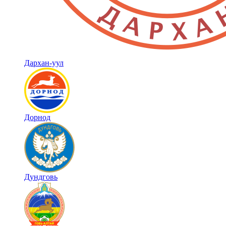
Дархан-уул
Дорнод
Дундговь