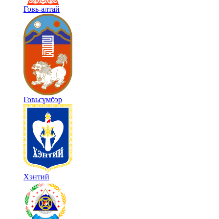
Говь-алтай
Говьсүмбэр
Хэнтий