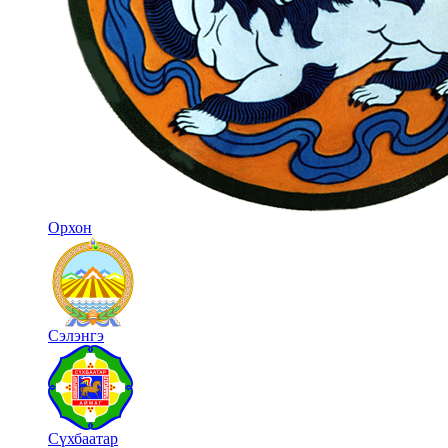
Орхон
Сэлэнгэ
Сүхбаатар