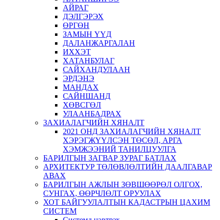
АЙРАГ
ДЭЛГЭРЭХ
ӨРГӨН
ЗАМЫН ҮҮД
ДАЛАНЖАРГАЛАН
ИХХЭТ
ХАТАНБУЛАГ
САЙХАНДУЛААН
ЭРДЭНЭ
МАНДАХ
САЙНШАНД
ХӨВСГӨЛ
УЛААНБАДРАХ
ЗАХИАЛАГЧИЙН ХЯНАЛТ
2021 ОНД ЗАХИАЛАГЧИЙН ХЯНАЛТ
ХЭРЭГЖҮҮЛСЭН ТӨСӨЛ, АРГА
ХЭМЖЭЭНИЙ ТАНИЛЦУУЛГА
БАРИЛГЫН ЗАГВАР ЗУРАГ БАТЛАХ
АРХИТЕКТУР ТӨЛӨВЛӨЛТИЙН ДААЛГАВАР
АВАХ
БАРИЛГЫН АЖЛЫН ЗӨВШӨӨРӨЛ ОЛГОХ,
СУНГАХ, ӨӨРЧЛӨЛТ ОРУУЛАХ
ХОТ БАЙГУУЛАЛТЫН КАДАСТРЫН ЦАХИМ
СИСТЕМ
Системд нэвтрэх