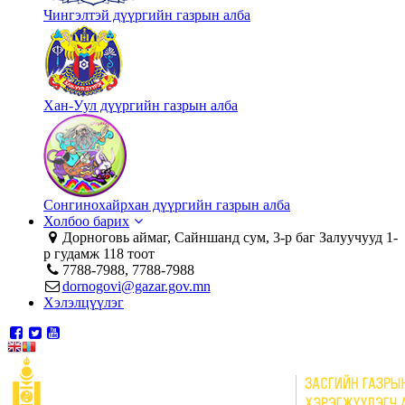
Чингэлтэй дүүргийн газрын алба
Хан-Уул дүүргийн газрын алба
Сонгинохайрхан дүүргийн газрын алба
Холбоо барих
Дорноговь аймаг, Сайншанд сум, 3-р баг Залуучууд 1-
р гудамж 118 тоот
7788-7988, 7788-7988
dornogovi@gazar.gov.mn
Хэлэлцүүлэг