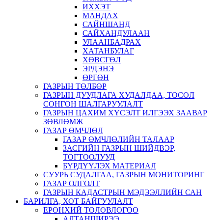
ИХХЭТ
МАНДАХ
САЙНШАНД
САЙХАНДУЛААН
УЛААНБАДРАХ
ХАТАНБУЛАГ
ХӨВСГӨЛ
ЭРДЭНЭ
ӨРГӨН
ГАЗРЫН ТӨЛБӨР
ГАЗРЫН ДУУДЛАГА ХУДАЛДАА, ТӨСӨЛ
СОНГОН ШАЛГАРУУЛАЛТ
ГАЗРЫН ЦАХИМ ХҮСЭЛТ ИЛГЭЭХ ЗААВАР
ЗӨВЛӨМЖ
ГАЗАР ӨМЧЛӨЛ
ГАЗАР ӨМЧЛӨЛИЙН ТАЛААР
ЗАСГИЙН ГАЗРЫН ШИЙДВЭР,
ТОГТООЛУУД
БҮРДҮҮЛЭХ МАТЕРИАЛ
СУУРЬ СУДАЛГАА, ГАЗРЫН МОНИТОРИНГ
ГАЗАР ОЛГОЛТ
ГАЗРЫН КАДАСТРЫН МЭДЭЭЛЛИЙН САН
БАРИЛГА, ХОТ БАЙГУУЛАЛТ
ЕРӨНХИЙ ТӨЛӨВЛӨГӨӨ
АЛТАНШИРЭЭ