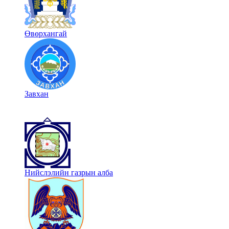
Өвөрхангай
Завхан
Нийслэлийн газрын алба