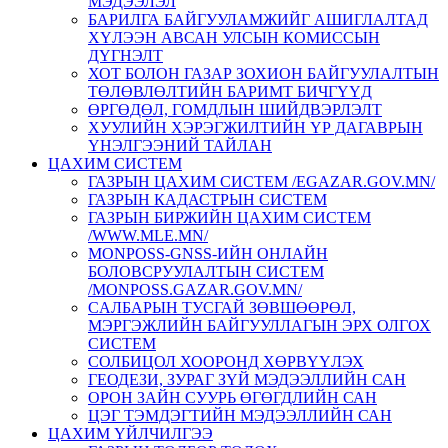
МЭДЭЭЛЭЛ
БАРИЛГА БАЙГУУЛАМЖИЙГ АШИГЛАЛТАД
ХҮЛЭЭН АВСАН УЛСЫН КОМИССЫН
ДҮГНЭЛТ
ХОТ БОЛОН ГАЗАР ЗОХИОН БАЙГУУЛАЛТЫН
ТӨЛӨВЛӨЛТИЙН БАРИМТ БИЧГҮҮД
ӨРГӨДӨЛ, ГОМДЛЫН ШИЙДВЭРЛЭЛТ
ХУУЛИЙН ХЭРЭГЖИЛТИЙН ҮР ДАГАВРЫН
ҮНЭЛГЭЭНИЙ ТАЙЛАН
ЦАХИМ СИСТЕМ
ГАЗРЫН ЦАХИМ СИСТЕМ /EGAZAR.GOV.MN/
ГАЗРЫН КАДАСТРЫН СИСТЕМ
ГАЗРЫН БИРЖИЙН ЦАХИМ СИСТЕМ
/WWW.MLE.MN/
MONPOSS-GNSS-ИЙН ОНЛАЙН
БОЛОВСРУУЛАЛТЫН СИСТЕМ
/MONPOSS.GAZAR.GOV.MN/
CАЛБАРЫН ТУСГАЙ ЗӨВШӨӨРӨЛ,
МЭРГЭЖЛИЙН БАЙГУУЛЛАГЫН ЭРХ ОЛГОХ
СИСТЕМ
СОЛБИЦОЛ ХООРОНД ХӨРВҮҮЛЭХ
ГЕОДЕЗИ, ЗУРАГ ЗҮЙ МЭДЭЭЛЛИЙН САН
ОРОН ЗАЙН СУУРЬ ӨГӨГДЛИЙН САН
ЦЭГ ТЭМДЭГТИЙН МЭДЭЭЛЛИЙН САН
ЦАХИМ ҮЙЛЧИЛГЭЭ