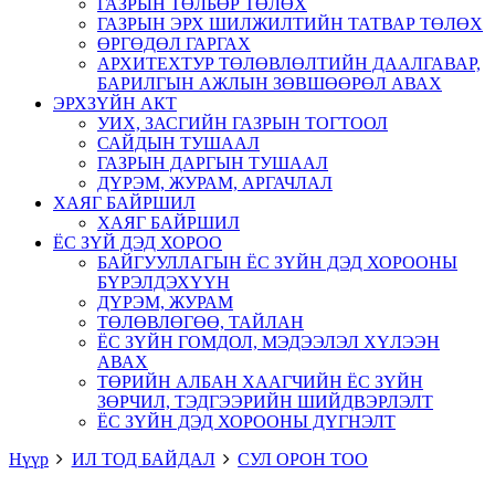
ГАЗРЫН ТӨЛБӨР ТӨЛӨХ
ГАЗРЫН ЭРХ ШИЛЖИЛТИЙН ТАТВАР ТӨЛӨХ
ӨРГӨДӨЛ ГАРГАХ
АРХИТЕХТУР ТӨЛӨВЛӨЛТИЙН ДААЛГАВАР,
БАРИЛГЫН АЖЛЫН ЗӨВШӨӨРӨЛ АВАХ
ЭРХЗҮЙН АКТ
УИХ, ЗАСГИЙН ГАЗРЫН ТОГТООЛ
САЙДЫН ТУШААЛ
ГАЗРЫН ДАРГЫН ТУШААЛ
ДҮРЭМ, ЖУРАМ, АРГАЧЛАЛ
ХАЯГ БАЙРШИЛ
ХАЯГ БАЙРШИЛ
ЁС ЗҮЙ ДЭД ХОРОО
БАЙГУУЛЛАГЫН ЁС ЗҮЙН ДЭД ХОРООНЫ
БҮРЭЛДЭХҮҮН
ДҮРЭМ, ЖУРАМ
ТӨЛӨВЛӨГӨӨ, ТАЙЛАН
ЁС ЗҮЙН ГОМДОЛ, МЭДЭЭЛЭЛ ХҮЛЭЭН
АВАХ
ТӨРИЙН АЛБАН ХААГЧИЙН ЁС ЗҮЙН
ЗӨРЧИЛ, ТЭДГЭЭРИЙН ШИЙДВЭРЛЭЛТ
ЁС ЗҮЙН ДЭД ХОРООНЫ ДҮГНЭЛТ
Нүүр
ИЛ ТОД БАЙДАЛ
СУЛ ОРОН ТОО