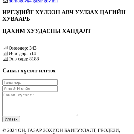
dornogovi@gazar.gov.mn
ИРГЭДИЙГ ХҮЛЭЭН АВЧ УУЛЗАХ ЦАГИЙН
ХУВААРЬ
ЦАХИМ ХУУДАСНЫ ХАНДАЛТ
Өнөөдөр: 343
Өчигдөр: 514
Энэ сард: 8188
Санал хүсэлт илгээх
.
© 2024 ОН. ГАЗАР ЗОХИОН БАЙГУУЛАЛТ, ГЕОДЕЗИ,