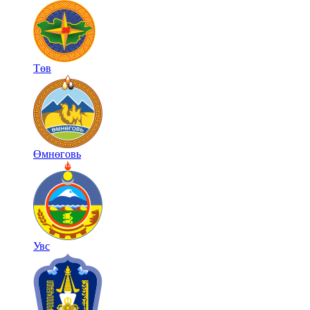
Төв
Өмнөговь
Увс