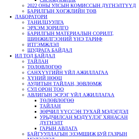
2022 ОНЫ УЛСЫН КОМИССЫН ДҮГНЭЛТҮҮД
БАРИЛГЫН ХӨГЖЛИЙН ТӨВ
ЛАБОРАТОРИ
ТАНИЛЦУУЛГА
ЭРХЭМ ЗОРИЛГО
БАРИЛГЫН МАТЕРИАЛЫН СОРИЛТ,
ШИНЖИЛГЭЭНИЙ ҮНЭ ТАРИФ
ИТГЭМЖЛЭЛ
ШУДРАГА БАЙДАЛ
ИЛ ТОД БАЙДАЛ
ТАЙЛАН
ТӨЛӨВЛӨГӨӨ
САНХҮҮГИЙН ҮЙЛ АЖИЛЛАГАА
ХҮНИЙ НӨӨЦ
АУДИТЫН ТАЙЛАН, ЗӨВЛӨМЖ
СУЛ ОРОН ТОО
АВЛИГЫН ЭСРЭГ ҮЙЛ АЖИЛЛАГАА
ТӨЛӨВЛӨГӨӨ
ТАЙЛАН
ЗӨРЧИЛ ҮҮССЭН ТУХАЙ МЭДЭГДЭЛ
УРЬДЧИЛСАН МЭДҮҮЛЭГ ХЯНАСАН
ДҮГНЭЛТ
ГАРЫН АВЛАГА
БАЙГУУЛЛАГЫН ЭЗЭМШИЖ БУЙ ГАЗРЫН