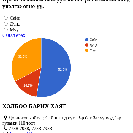
үнэлгээ өгнө үү.
Сайн
Дунд
Муу
Санал өгөх
Сайн
Дунд
Муу
32.6%
52.6%
14.7%
ХОЛБОО БАРИХ ХАЯГ
Дорноговь аймаг, Сайншанд сум, 3-р баг Залуучууд 1-р
гудамж 118 тоот
7788-7988, 7788-7988