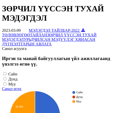
ЗӨРЧИЛ ҮҮССЭН ТУХАЙ
МЭДЭГДЭЛ
2023-03-09
МЭДЭГДЭЛ ТАЙЛБАР-2022
ТӨЛӨВЛӨГӨӨ
ТАЙЛАН
ЗӨРЧИЛ ҮҮССЭН ТУХАЙ
МЭДЭГДЭЛ
УРЬДЧИЛСАН МЭДҮҮЛЭГ ХЯНАСАН
ДҮГНЭЛТ
ГАРЫН АВЛАГА
Санал асуулга
Иргэн та манай байгууллагын үйл ажиллагаанд
үнэлгээ өгнө үү.
Сайн
Дунд
Муу
Санал өгөх
Сайн
Дунд
Муу
32.6%