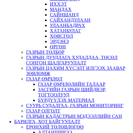
ИХХЭТ
МАНДАХ
САЙНШАНД
САЙХАНДУЛААН
УЛААНБАДРАХ
ХАТАНБУЛАГ
ХӨВСГӨЛ
ЭРДЭНЭ
ӨРГӨН
ГАЗРЫН ТӨЛБӨР
ГАЗРЫН ДУУДЛАГА ХУДАЛДАА, ТӨСӨЛ
СОНГОН ШАЛГАРУУЛАЛТ
ГАЗРЫН ЦАХИМ ХҮСЭЛТ ИЛГЭЭХ ЗААВАР
ЗӨВЛӨМЖ
ГАЗАР ӨМЧЛӨЛ
ГАЗАР ӨМЧЛӨЛИЙН ТАЛААР
ЗАСГИЙН ГАЗРЫН ШИЙДВЭР,
ТОГТООЛУУД
БҮРДҮҮЛЭХ МАТЕРИАЛ
СУУРЬ СУДАЛГАА, ГАЗРЫН МОНИТОРИНГ
ГАЗАР ОЛГОЛТ
ГАЗРЫН КАДАСТРЫН МЭДЭЭЛЛИЙН САН
БАРИЛГА, ХОТ БАЙГУУЛАЛТ
ЕРӨНХИЙ ТӨЛӨВЛӨГӨӨ
АЛТАНШИРЭЭ