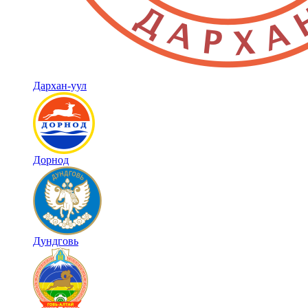
Дархан-уул
Дорнод
Дундговь