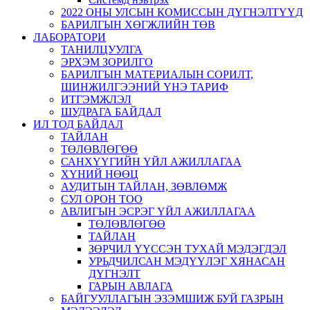
2022 ОНЫ УЛСЫН КОМИССЫН ДҮГНЭЛТҮҮД
БАРИЛГЫН ХӨГЖЛИЙН ТӨВ
ЛАБОРАТОРИ
ТАНИЛЦУУЛГА
ЭРХЭМ ЗОРИЛГО
БАРИЛГЫН МАТЕРИАЛЫН СОРИЛТ,
ШИНЖИЛГЭЭНИЙ ҮНЭ ТАРИФ
ИТГЭМЖЛЭЛ
ШУДРАГА БАЙДАЛ
ИЛ ТОД БАЙДАЛ
ТАЙЛАН
ТӨЛӨВЛӨГӨӨ
САНХҮҮГИЙН ҮЙЛ АЖИЛЛАГАА
ХҮНИЙ НӨӨЦ
АУДИТЫН ТАЙЛАН, ЗӨВЛӨМЖ
СУЛ ОРОН ТОО
АВЛИГЫН ЭСРЭГ ҮЙЛ АЖИЛЛАГАА
ТӨЛӨВЛӨГӨӨ
ТАЙЛАН
ЗӨРЧИЛ ҮҮССЭН ТУХАЙ МЭДЭГДЭЛ
УРЬДЧИЛСАН МЭДҮҮЛЭГ ХЯНАСАН
ДҮГНЭЛТ
ГАРЫН АВЛАГА
БАЙГУУЛЛАГЫН ЭЗЭМШИЖ БУЙ ГАЗРЫН