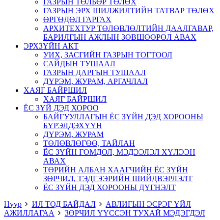
ГАЗРЫН ТӨЛБӨР ТӨЛӨХ
ГАЗРЫН ЭРХ ШИЛЖИЛТИЙН ТАТВАР ТӨЛӨХ
ӨРГӨДӨЛ ГАРГАХ
АРХИТЕХТУР ТӨЛӨВЛӨЛТИЙН ДААЛГАВАР,
БАРИЛГЫН АЖЛЫН ЗӨВШӨӨРӨЛ АВАХ
ЭРХЗҮЙН АКТ
УИХ, ЗАСГИЙН ГАЗРЫН ТОГТООЛ
САЙДЫН ТУШААЛ
ГАЗРЫН ДАРГЫН ТУШААЛ
ДҮРЭМ, ЖУРАМ, АРГАЧЛАЛ
ХАЯГ БАЙРШИЛ
ХАЯГ БАЙРШИЛ
ЁС ЗҮЙ ДЭД ХОРОО
БАЙГУУЛЛАГЫН ЁС ЗҮЙН ДЭД ХОРООНЫ
БҮРЭЛДЭХҮҮН
ДҮРЭМ, ЖУРАМ
ТӨЛӨВЛӨГӨӨ, ТАЙЛАН
ЁС ЗҮЙН ГОМДОЛ, МЭДЭЭЛЭЛ ХҮЛЭЭН
АВАХ
ТӨРИЙН АЛБАН ХААГЧИЙН ЁС ЗҮЙН
ЗӨРЧИЛ, ТЭДГЭЭРИЙН ШИЙДВЭРЛЭЛТ
ЁС ЗҮЙН ДЭД ХОРООНЫ ДҮГНЭЛТ
Нүүр
ИЛ ТОД БАЙДАЛ
АВЛИГЫН ЭСРЭГ ҮЙЛ
АЖИЛЛАГАА
ЗӨРЧИЛ ҮҮССЭН ТУХАЙ МЭДЭГДЭЛ