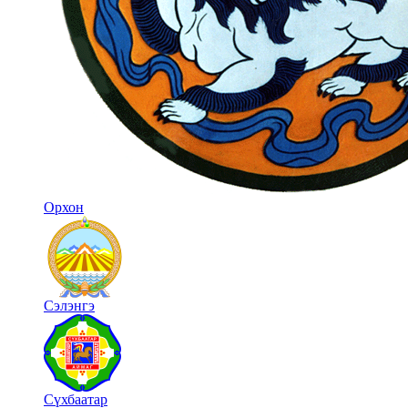
Орхон
Сэлэнгэ
Сүхбаатар