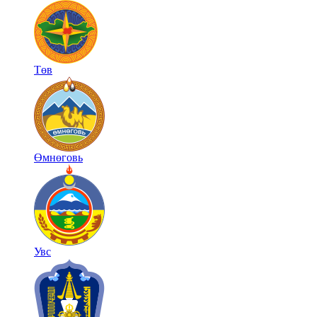
Төв
Өмнөговь
Увс