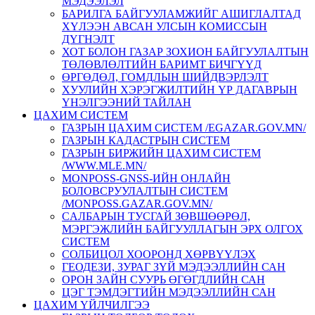
МЭДЭЭЛЭЛ
БАРИЛГА БАЙГУУЛАМЖИЙГ АШИГЛАЛТАД
ХҮЛЭЭН АВСАН УЛСЫН КОМИССЫН
ДҮГНЭЛТ
ХОТ БОЛОН ГАЗАР ЗОХИОН БАЙГУУЛАЛТЫН
ТӨЛӨВЛӨЛТИЙН БАРИМТ БИЧГҮҮД
ӨРГӨДӨЛ, ГОМДЛЫН ШИЙДВЭРЛЭЛТ
ХУУЛИЙН ХЭРЭГЖИЛТИЙН ҮР ДАГАВРЫН
ҮНЭЛГЭЭНИЙ ТАЙЛАН
ЦАХИМ СИСТЕМ
ГАЗРЫН ЦАХИМ СИСТЕМ /EGAZAR.GOV.MN/
ГАЗРЫН КАДАСТРЫН СИСТЕМ
ГАЗРЫН БИРЖИЙН ЦАХИМ СИСТЕМ
/WWW.MLE.MN/
MONPOSS-GNSS-ИЙН ОНЛАЙН
БОЛОВСРУУЛАЛТЫН СИСТЕМ
/MONPOSS.GAZAR.GOV.MN/
CАЛБАРЫН ТУСГАЙ ЗӨВШӨӨРӨЛ,
МЭРГЭЖЛИЙН БАЙГУУЛЛАГЫН ЭРХ ОЛГОХ
СИСТЕМ
СОЛБИЦОЛ ХООРОНД ХӨРВҮҮЛЭХ
ГЕОДЕЗИ, ЗУРАГ ЗҮЙ МЭДЭЭЛЛИЙН САН
ОРОН ЗАЙН СУУРЬ ӨГӨГДЛИЙН САН
ЦЭГ ТЭМДЭГТИЙН МЭДЭЭЛЛИЙН САН
ЦАХИМ ҮЙЛЧИЛГЭЭ