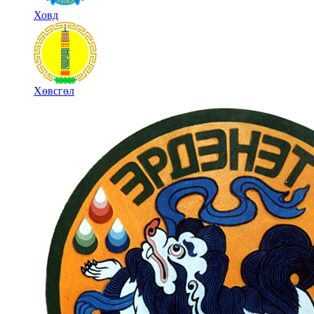
Ховд
Хөвсгөл