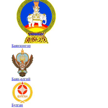
Баянхонгор
Баян-өлгий
Булган