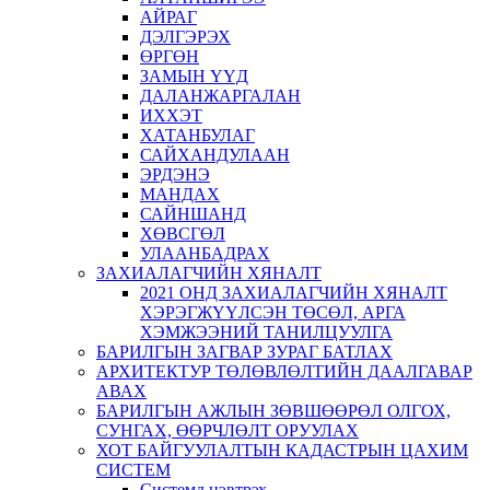
АЙРАГ
ДЭЛГЭРЭХ
ӨРГӨН
ЗАМЫН ҮҮД
ДАЛАНЖАРГАЛАН
ИХХЭТ
ХАТАНБУЛАГ
САЙХАНДУЛААН
ЭРДЭНЭ
МАНДАХ
САЙНШАНД
ХӨВСГӨЛ
УЛААНБАДРАХ
ЗАХИАЛАГЧИЙН ХЯНАЛТ
2021 ОНД ЗАХИАЛАГЧИЙН ХЯНАЛТ
ХЭРЭГЖҮҮЛСЭН ТӨСӨЛ, АРГА
ХЭМЖЭЭНИЙ ТАНИЛЦУУЛГА
БАРИЛГЫН ЗАГВАР ЗУРАГ БАТЛАХ
АРХИТЕКТУР ТӨЛӨВЛӨЛТИЙН ДААЛГАВАР
АВАХ
БАРИЛГЫН АЖЛЫН ЗӨВШӨӨРӨЛ ОЛГОХ,
СУНГАХ, ӨӨРЧЛӨЛТ ОРУУЛАХ
ХОТ БАЙГУУЛАЛТЫН КАДАСТРЫН ЦАХИМ
СИСТЕМ
Системд нэвтрэх