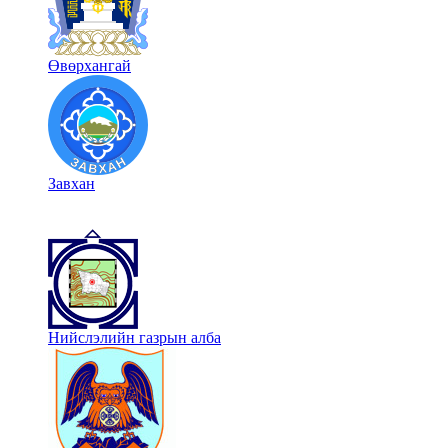
Өвөрхангай
Завхан
Нийслэлийн газрын алба