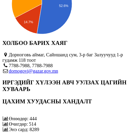
52.6%
14.7%
ХОЛБОО БАРИХ ХАЯГ
Дорноговь аймаг, Сайншанд сум, 3-р баг Залуучууд 1-р
гудамж 118 тоот
7788-7988, 7788-7988
dornogovi@gazar.gov.mn
ИРГЭДИЙГ ХҮЛЭЭН АВЧ УУЛЗАХ ЦАГИЙН
ХУВААРЬ
ЦАХИМ ХУУДАСНЫ ХАНДАЛТ
Өнөөдөр: 444
Өчигдөр: 514
Энэ сард: 8289