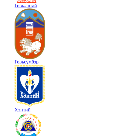
Говь-алтай
Говьсүмбэр
Хэнтий