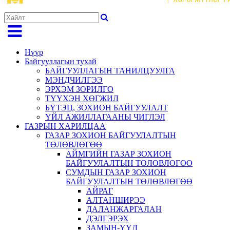
Нүүр
Байгууллагын тухай
БАЙГУУЛЛАГЫН ТАНИЛЦУУЛГА
МЭНДЧИЛГЭЭ
ЭРХЭМ ЗОРИЛГО
ТҮҮХЭН ХӨГЖИЛ
БҮТЭЦ, ЗОХИОН БАЙГУУЛАЛТ
ҮЙЛ АЖИЛЛАГААНЫ ЧИГЛЭЛ
ГАЗРЫН ХАРИЛЦАА
ГАЗАР ЗОХИОН БАЙГУУЛАЛТЫН
ТӨЛӨВЛӨГӨӨ
АЙМГИЙН ГАЗАР ЗОХИОН
БАЙГУУЛАЛТЫН ТӨЛӨВЛӨГӨӨ
СУМДЫН ГАЗАР ЗОХИОН
БАЙГУУЛАЛТЫН ТӨЛӨВЛӨГӨӨ
АЙРАГ
АЛТАНШИРЭЭ
ДАЛАНЖАРГАЛАН
ДЭЛГЭРЭХ
ЗАМЫН-ҮҮД