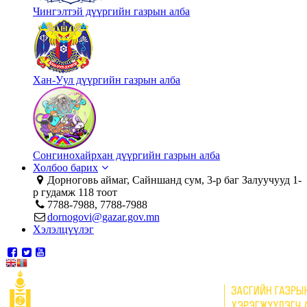
Чингэлтэй дүүргийн газрын алба
Хан-Уул дүүргийн газрын алба
Сонгинохайрхан дүүргийн газрын алба
Холбоо барих
Дорноговь аймаг, Сайншанд сум, 3-р баг Залуучууд 1-
р гудамж 118 тоот
7788-7988, 7788-7988
dornogovi@gazar.gov.mn
Хэлэлцүүлэг