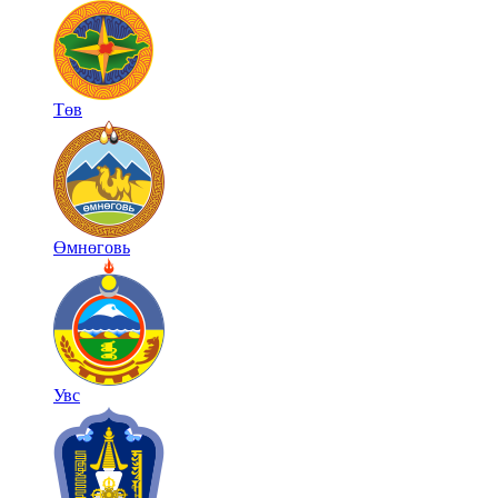
Төв
Өмнөговь
Увс