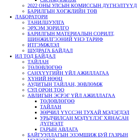
2022 ОНЫ УЛСЫН КОМИССЫН ДҮГНЭЛТҮҮД
БАРИЛГЫН ХӨГЖЛИЙН ТӨВ
ЛАБОРАТОРИ
ТАНИЛЦУУЛГА
ЭРХЭМ ЗОРИЛГО
БАРИЛГЫН МАТЕРИАЛЫН СОРИЛТ,
ШИНЖИЛГЭЭНИЙ ҮНЭ ТАРИФ
ИТГЭМЖЛЭЛ
ШУДРАГА БАЙДАЛ
ИЛ ТОД БАЙДАЛ
ТАЙЛАН
ТӨЛӨВЛӨГӨӨ
САНХҮҮГИЙН ҮЙЛ АЖИЛЛАГАА
ХҮНИЙ НӨӨЦ
АУДИТЫН ТАЙЛАН, ЗӨВЛӨМЖ
СУЛ ОРОН ТОО
АВЛИГЫН ЭСРЭГ ҮЙЛ АЖИЛЛАГАА
ТӨЛӨВЛӨГӨӨ
ТАЙЛАН
ЗӨРЧИЛ ҮҮССЭН ТУХАЙ МЭДЭГДЭЛ
УРЬДЧИЛСАН МЭДҮҮЛЭГ ХЯНАСАН
ДҮГНЭЛТ
ГАРЫН АВЛАГА
БАЙГУУЛЛАГЫН ЭЗЭМШИЖ БУЙ ГАЗРЫН