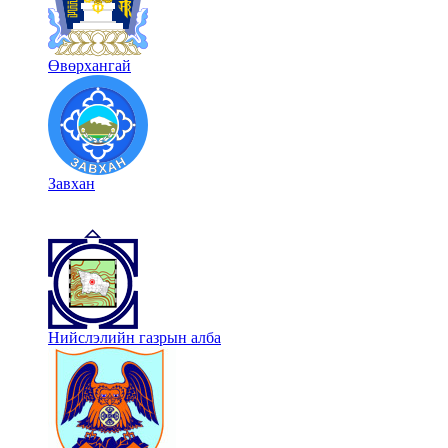
Өвөрхангай
Завхан
Нийслэлийн газрын алба