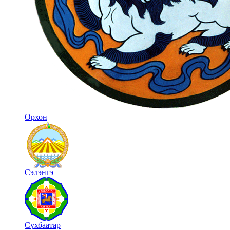
Орхон
Сэлэнгэ
Сүхбаатар