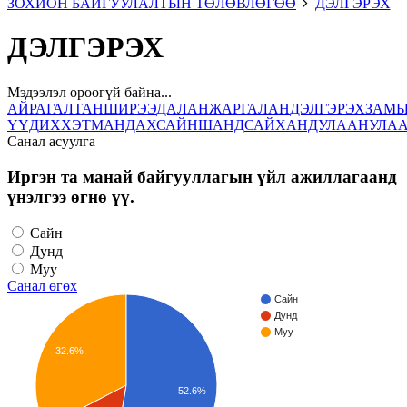
ЗОХИОН БАЙГУУЛАЛТЫН ТӨЛӨВЛӨГӨӨ
ДЭЛГЭРЭХ
ДЭЛГЭРЭХ
Мэдээлэл ороогүй байна...
АЙРАГ
АЛТАНШИРЭЭ
ДАЛАНЖАРГАЛАН
ДЭЛГЭРЭХ
ЗАМЫ
ҮҮД
ИХХЭТ
МАНДАХ
САЙНШАНД
САЙХАНДУЛААН
УЛА
Санал асуулга
Иргэн та манай байгууллагын үйл ажиллагаанд
үнэлгээ өгнө үү.
Сайн
Дунд
Муу
Санал өгөх
Сайн
Дунд
Муу
32.6%
52.6%