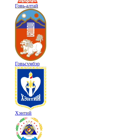
Говь-алтай
Говьсүмбэр
Хэнтий