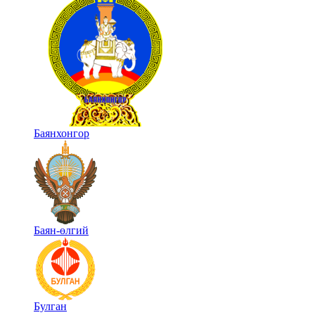
Баянхонгор
Баян-өлгий
Булган