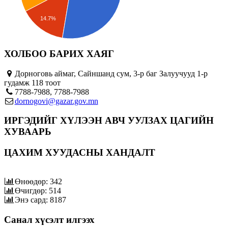
14.7%
ХОЛБОО БАРИХ ХАЯГ
Дорноговь аймаг, Сайншанд сум, 3-р баг Залуучууд 1-р
гудамж 118 тоот
7788-7988, 7788-7988
dornogovi@gazar.gov.mn
ИРГЭДИЙГ ХҮЛЭЭН АВЧ УУЛЗАХ ЦАГИЙН
ХУВААРЬ
ЦАХИМ ХУУДАСНЫ ХАНДАЛТ
Өнөөдөр: 342
Өчигдөр: 514
Энэ сард: 8187
Санал хүсэлт илгээх