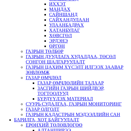
ИХХЭТ
МАНДАХ
САЙНШАНД
САЙХАНДУЛААН
УЛААНБАДРАХ
ХАТАНБУЛАГ
ХӨВСГӨЛ
ЭРДЭНЭ
ӨРГӨН
ГАЗРЫН ТӨЛБӨР
ГАЗРЫН ДУУДЛАГА ХУДАЛДАА, ТӨСӨЛ
СОНГОН ШАЛГАРУУЛАЛТ
ГАЗРЫН ЦАХИМ ХҮСЭЛТ ИЛГЭЭХ ЗААВАР
ЗӨВЛӨМЖ
ГАЗАР ӨМЧЛӨЛ
ГАЗАР ӨМЧЛӨЛИЙН ТАЛААР
ЗАСГИЙН ГАЗРЫН ШИЙДВЭР,
ТОГТООЛУУД
БҮРДҮҮЛЭХ МАТЕРИАЛ
СУУРЬ СУДАЛГАА, ГАЗРЫН МОНИТОРИНГ
ГАЗАР ОЛГОЛТ
ГАЗРЫН КАДАСТРЫН МЭДЭЭЛЛИЙН САН
БАРИЛГА, ХОТ БАЙГУУЛАЛТ
ЕРӨНХИЙ ТӨЛӨВЛӨГӨӨ
АЛТАНШИРЭЭ