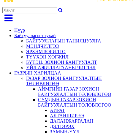
Нүүр
Байгууллагын тухай
БАЙГУУЛЛАГЫН ТАНИЛЦУУЛГА
МЭНДЧИЛГЭЭ
ЭРХЭМ ЗОРИЛГО
ТҮҮХЭН ХӨГЖИЛ
БҮТЭЦ, ЗОХИОН БАЙГУУЛАЛТ
ҮЙЛ АЖИЛЛАГААНЫ ЧИГЛЭЛ
ГАЗРЫН ХАРИЛЦАА
ГАЗАР ЗОХИОН БАЙГУУЛАЛТЫН
ТӨЛӨВЛӨГӨӨ
АЙМГИЙН ГАЗАР ЗОХИОН
БАЙГУУЛАЛТЫН ТӨЛӨВЛӨГӨӨ
СУМДЫН ГАЗАР ЗОХИОН
БАЙГУУЛАЛТЫН ТӨЛӨВЛӨГӨӨ
АЙРАГ
АЛТАНШИРЭЭ
ДАЛАНЖАРГАЛАН
ДЭЛГЭРЭХ
ЗАМЫН-ҮҮД