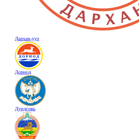
Дархан-уул
Дорнод
Дундговь