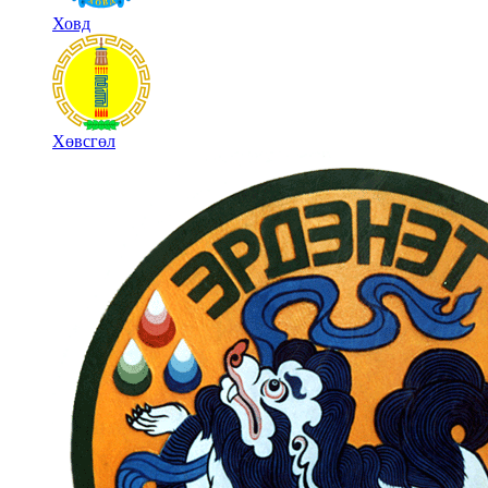
Ховд
Хөвсгөл