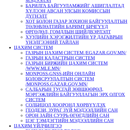
МЭДЭЭЛЭЛ
БАРИЛГА БАЙГУУЛАМЖИЙГ АШИГЛАЛТАД
ХҮЛЭЭН АВСАН УЛСЫН КОМИССЫН
ДҮГНЭЛТ
ХОТ БОЛОН ГАЗАР ЗОХИОН БАЙГУУЛАЛТЫН
ТӨЛӨВЛӨЛТИЙН БАРИМТ БИЧГҮҮД
ӨРГӨДӨЛ, ГОМДЛЫН ШИЙДВЭРЛЭЛТ
ХУУЛИЙН ХЭРЭГЖИЛТИЙН ҮР ДАГАВРЫН
ҮНЭЛГЭЭНИЙ ТАЙЛАН
ЦАХИМ СИСТЕМ
ГАЗРЫН ЦАХИМ СИСТЕМ /EGAZAR.GOV.MN/
ГАЗРЫН КАДАСТРЫН СИСТЕМ
ГАЗРЫН БИРЖИЙН ЦАХИМ СИСТЕМ
/WWW.MLE.MN/
MONPOSS-GNSS-ИЙН ОНЛАЙН
БОЛОВСРУУЛАЛТЫН СИСТЕМ
/MONPOSS.GAZAR.GOV.MN/
CАЛБАРЫН ТУСГАЙ ЗӨВШӨӨРӨЛ,
МЭРГЭЖЛИЙН БАЙГУУЛЛАГЫН ЭРХ ОЛГОХ
СИСТЕМ
СОЛБИЦОЛ ХООРОНД ХӨРВҮҮЛЭХ
ГЕОДЕЗИ, ЗУРАГ ЗҮЙ МЭДЭЭЛЛИЙН САН
ОРОН ЗАЙН СУУРЬ ӨГӨГДЛИЙН САН
ЦЭГ ТЭМДЭГТИЙН МЭДЭЭЛЛИЙН САН
ЦАХИМ ҮЙЛЧИЛГЭЭ