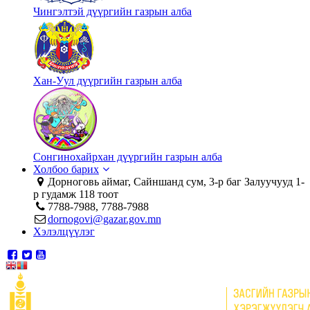
Чингэлтэй дүүргийн газрын алба
Хан-Уул дүүргийн газрын алба
Сонгинохайрхан дүүргийн газрын алба
Холбоо барих
Дорноговь аймаг, Сайншанд сум, 3-р баг Залуучууд 1-
р гудамж 118 тоот
7788-7988, 7788-7988
dornogovi@gazar.gov.mn
Хэлэлцүүлэг