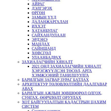
АЙРАГ
ДЭЛГЭРЭХ
ӨРГӨН
ЗАМЫН ҮҮД
ДАЛАНЖАРГАЛАН
ИХХЭТ
ХАТАНБУЛАГ
САЙХАНДУЛААН
ЭРДЭНЭ
МАНДАХ
САЙНШАНД
ХӨВСГӨЛ
УЛААНБАДРАХ
ЗАХИАЛАГЧИЙН ХЯНАЛТ
2021 ОНД ЗАХИАЛАГЧИЙН ХЯНАЛТ
ХЭРЭГЖҮҮЛСЭН ТӨСӨЛ, АРГА
ХЭМЖЭЭНИЙ ТАНИЛЦУУЛГА
БАРИЛГЫН ЗАГВАР ЗУРАГ БАТЛАХ
АРХИТЕКТУР ТӨЛӨВЛӨЛТИЙН ДААЛГАВАР
АВАХ
БАРИЛГЫН АЖЛЫН ЗӨВШӨӨРӨЛ ОЛГОХ,
СУНГАХ, ӨӨРЧЛӨЛТ ОРУУЛАХ
ХОТ БАЙГУУЛАЛТЫН КАДАСТРЫН ЦАХИМ
СИСТЕМ
Системд нэвтрэх