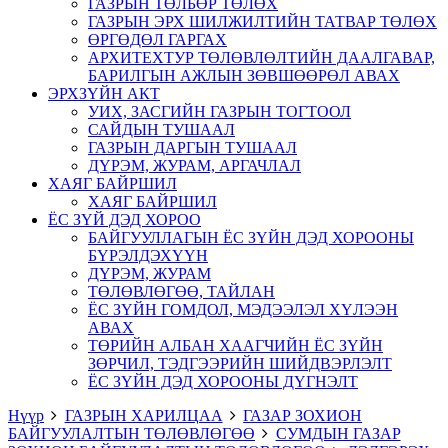
ГАЗРЫН ТӨЛБӨР ТӨЛӨХ
ГАЗРЫН ЭРХ ШИЛЖИЛТИЙН ТАТВАР ТӨЛӨХ
ӨРГӨДӨЛ ГАРГАХ
АРХИТЕХТУР ТӨЛӨВЛӨЛТИЙН ДААЛГАВАР,
БАРИЛГЫН АЖЛЫН ЗӨВШӨӨРӨЛ АВАХ
ЭРХЗҮЙН АКТ
УИХ, ЗАСГИЙН ГАЗРЫН ТОГТООЛ
САЙДЫН ТУШААЛ
ГАЗРЫН ДАРГЫН ТУШААЛ
ДҮРЭМ, ЖУРАМ, АРГАЧЛАЛ
ХАЯГ БАЙРШИЛ
ХАЯГ БАЙРШИЛ
ЁС ЗҮЙ ДЭД ХОРОО
БАЙГУУЛЛАГЫН ЁС ЗҮЙН ДЭД ХОРООНЫ
БҮРЭЛДЭХҮҮН
ДҮРЭМ, ЖУРАМ
ТӨЛӨВЛӨГӨӨ, ТАЙЛАН
ЁС ЗҮЙН ГОМДОЛ, МЭДЭЭЛЭЛ ХҮЛЭЭН
АВАХ
ТӨРИЙН АЛБАН ХААГЧИЙН ЁС ЗҮЙН
ЗӨРЧИЛ, ТЭДГЭЭРИЙН ШИЙДВЭРЛЭЛТ
ЁС ЗҮЙН ДЭД ХОРООНЫ ДҮГНЭЛТ
Нүүр
ГАЗРЫН ХАРИЛЦАА
ГАЗАР ЗОХИОН
БАЙГУУЛАЛТЫН ТӨЛӨВЛӨГӨӨ
СУМДЫН ГАЗАР