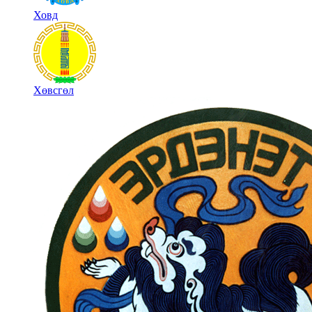
Ховд
Хөвсгөл