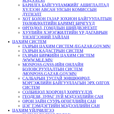
МЭДЭЭЛЭЛ
БАРИЛГА БАЙГУУЛАМЖИЙГ АШИГЛАЛТАД
ХҮЛЭЭН АВСАН УЛСЫН КОМИССЫН
ДҮГНЭЛТ
ХОТ БОЛОН ГАЗАР ЗОХИОН БАЙГУУЛАЛТЫН
ТӨЛӨВЛӨЛТИЙН БАРИМТ БИЧГҮҮД
ӨРГӨДӨЛ, ГОМДЛЫН ШИЙДВЭРЛЭЛТ
ХУУЛИЙН ХЭРЭГЖИЛТИЙН ҮР ДАГАВРЫН
ҮНЭЛГЭЭНИЙ ТАЙЛАН
ЦАХИМ СИСТЕМ
ГАЗРЫН ЦАХИМ СИСТЕМ /EGAZAR.GOV.MN/
ГАЗРЫН КАДАСТРЫН СИСТЕМ
ГАЗРЫН БИРЖИЙН ЦАХИМ СИСТЕМ
/WWW.MLE.MN/
MONPOSS-GNSS-ИЙН ОНЛАЙН
БОЛОВСРУУЛАЛТЫН СИСТЕМ
/MONPOSS.GAZAR.GOV.MN/
CАЛБАРЫН ТУСГАЙ ЗӨВШӨӨРӨЛ,
МЭРГЭЖЛИЙН БАЙГУУЛЛАГЫН ЭРХ ОЛГОХ
СИСТЕМ
СОЛБИЦОЛ ХООРОНД ХӨРВҮҮЛЭХ
ГЕОДЕЗИ, ЗУРАГ ЗҮЙ МЭДЭЭЛЛИЙН САН
ОРОН ЗАЙН СУУРЬ ӨГӨГДЛИЙН САН
ЦЭГ ТЭМДЭГТИЙН МЭДЭЭЛЛИЙН САН
ЦАХИМ ҮЙЛЧИЛГЭЭ