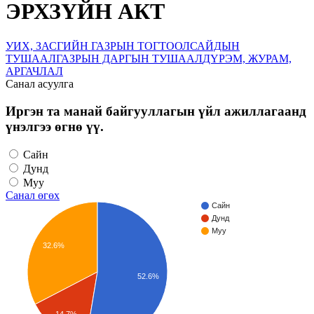
ЭРХЗҮЙН АКТ
УИХ, ЗАСГИЙН ГАЗРЫН ТОГТООЛ
САЙДЫН
ТУШААЛ
ГАЗРЫН ДАРГЫН ТУШААЛ
ДҮРЭМ, ЖУРАМ,
АРГАЧЛАЛ
Санал асуулга
Иргэн та манай байгууллагын үйл ажиллагаанд
үнэлгээ өгнө үү.
Сайн
Дунд
Муу
Санал өгөх
Сайн
Дунд
Муу
32.6%
52.6%