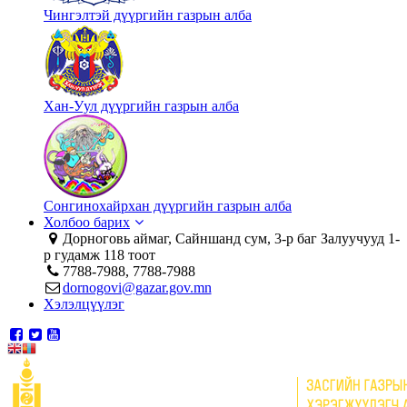
Чингэлтэй дүүргийн газрын алба
Хан-Уул дүүргийн газрын алба
Сонгинохайрхан дүүргийн газрын алба
Холбоо барих
Дорноговь аймаг, Сайншанд сум, 3-р баг Залуучууд 1-
р гудамж 118 тоот
7788-7988, 7788-7988
dornogovi@gazar.gov.mn
Хэлэлцүүлэг