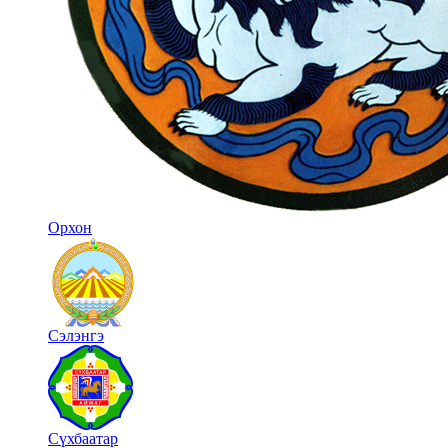
Орхон
Сэлэнгэ
Сүхбаатар