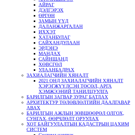
АЙРАГ
ДЭЛГЭРЭХ
ӨРГӨН
ЗАМЫН ҮҮД
ДАЛАНЖАРГАЛАН
ИХХЭТ
ХАТАНБУЛАГ
САЙХАНДУЛААН
ЭРДЭНЭ
МАНДАХ
САЙНШАНД
ХӨВСГӨЛ
УЛААНБАДРАХ
ЗАХИАЛАГЧИЙН ХЯНАЛТ
2021 ОНД ЗАХИАЛАГЧИЙН ХЯНАЛТ
ХЭРЭГЖҮҮЛСЭН ТӨСӨЛ, АРГА
ХЭМЖЭЭНИЙ ТАНИЛЦУУЛГА
БАРИЛГЫН ЗАГВАР ЗУРАГ БАТЛАХ
АРХИТЕКТУР ТӨЛӨВЛӨЛТИЙН ДААЛГАВАР
АВАХ
БАРИЛГЫН АЖЛЫН ЗӨВШӨӨРӨЛ ОЛГОХ,
СУНГАХ, ӨӨРЧЛӨЛТ ОРУУЛАХ
ХОТ БАЙГУУЛАЛТЫН КАДАСТРЫН ЦАХИМ
СИСТЕМ
Системд нэвтрэх