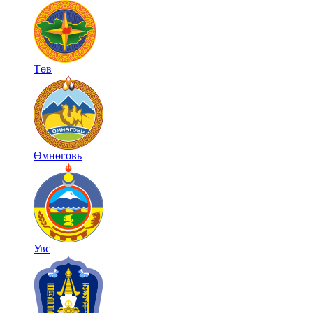
Төв
Өмнөговь
Увс