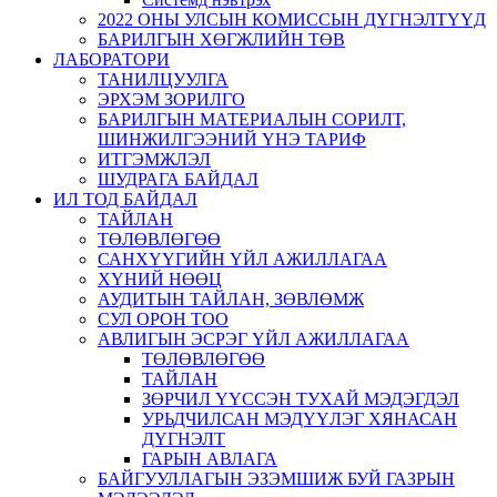
2022 ОНЫ УЛСЫН КОМИССЫН ДҮГНЭЛТҮҮД
БАРИЛГЫН ХӨГЖЛИЙН ТӨВ
ЛАБОРАТОРИ
ТАНИЛЦУУЛГА
ЭРХЭМ ЗОРИЛГО
БАРИЛГЫН МАТЕРИАЛЫН СОРИЛТ,
ШИНЖИЛГЭЭНИЙ ҮНЭ ТАРИФ
ИТГЭМЖЛЭЛ
ШУДРАГА БАЙДАЛ
ИЛ ТОД БАЙДАЛ
ТАЙЛАН
ТӨЛӨВЛӨГӨӨ
САНХҮҮГИЙН ҮЙЛ АЖИЛЛАГАА
ХҮНИЙ НӨӨЦ
АУДИТЫН ТАЙЛАН, ЗӨВЛӨМЖ
СУЛ ОРОН ТОО
АВЛИГЫН ЭСРЭГ ҮЙЛ АЖИЛЛАГАА
ТӨЛӨВЛӨГӨӨ
ТАЙЛАН
ЗӨРЧИЛ ҮҮССЭН ТУХАЙ МЭДЭГДЭЛ
УРЬДЧИЛСАН МЭДҮҮЛЭГ ХЯНАСАН
ДҮГНЭЛТ
ГАРЫН АВЛАГА
БАЙГУУЛЛАГЫН ЭЗЭМШИЖ БУЙ ГАЗРЫН