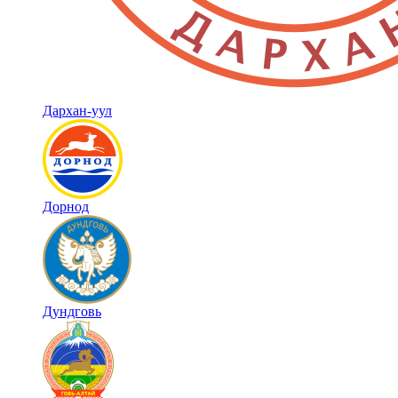
Дархан-уул
Дорнод
Дундговь