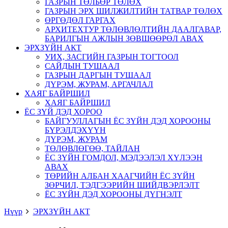
ГАЗРЫН ТӨЛБӨР ТӨЛӨХ
ГАЗРЫН ЭРХ ШИЛЖИЛТИЙН ТАТВАР ТӨЛӨХ
ӨРГӨДӨЛ ГАРГАХ
АРХИТЕХТУР ТӨЛӨВЛӨЛТИЙН ДААЛГАВАР,
БАРИЛГЫН АЖЛЫН ЗӨВШӨӨРӨЛ АВАХ
ЭРХЗҮЙН АКТ
УИХ, ЗАСГИЙН ГАЗРЫН ТОГТООЛ
САЙДЫН ТУШААЛ
ГАЗРЫН ДАРГЫН ТУШААЛ
ДҮРЭМ, ЖУРАМ, АРГАЧЛАЛ
ХАЯГ БАЙРШИЛ
ХАЯГ БАЙРШИЛ
ЁС ЗҮЙ ДЭД ХОРОО
БАЙГУУЛЛАГЫН ЁС ЗҮЙН ДЭД ХОРООНЫ
БҮРЭЛДЭХҮҮН
ДҮРЭМ, ЖУРАМ
ТӨЛӨВЛӨГӨӨ, ТАЙЛАН
ЁС ЗҮЙН ГОМДОЛ, МЭДЭЭЛЭЛ ХҮЛЭЭН
АВАХ
ТӨРИЙН АЛБАН ХААГЧИЙН ЁС ЗҮЙН
ЗӨРЧИЛ, ТЭДГЭЭРИЙН ШИЙДВЭРЛЭЛТ
ЁС ЗҮЙН ДЭД ХОРООНЫ ДҮГНЭЛТ
Нүүр
ЭРХЗҮЙН АКТ