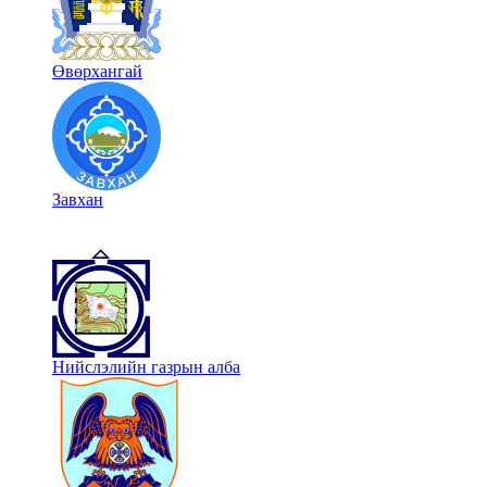
Өвөрхангай
Завхан
Нийслэлийн газрын алба