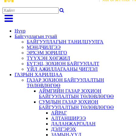
Нүүр
Байгууллагын тухай
БАЙГУУЛЛАГЫН ТАНИЛЦУУЛГА
МЭНДЧИЛГЭЭ
ЭРХЭМ ЗОРИЛГО
ТҮҮХЭН ХӨГЖИЛ
БҮТЭЦ, ЗОХИОН БАЙГУУЛАЛТ
ҮЙЛ АЖИЛЛАГААНЫ ЧИГЛЭЛ
ГАЗРЫН ХАРИЛЦАА
ГАЗАР ЗОХИОН БАЙГУУЛАЛТЫН
ТӨЛӨВЛӨГӨӨ
АЙМГИЙН ГАЗАР ЗОХИОН
БАЙГУУЛАЛТЫН ТӨЛӨВЛӨГӨӨ
СУМДЫН ГАЗАР ЗОХИОН
БАЙГУУЛАЛТЫН ТӨЛӨВЛӨГӨӨ
АЙРАГ
АЛТАНШИРЭЭ
ДАЛАНЖАРГАЛАН
ДЭЛГЭРЭХ
ЗАМЫН-ҮҮД