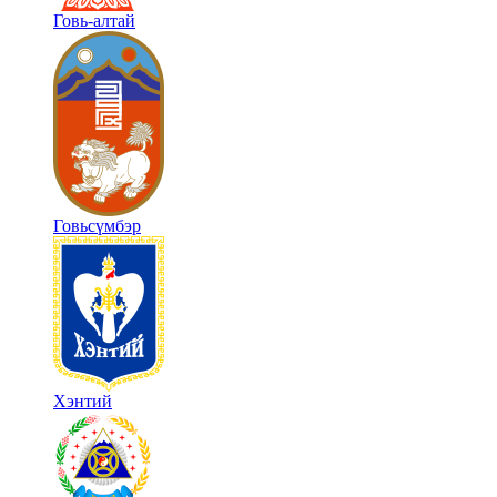
Говь-алтай
Говьсүмбэр
Хэнтий