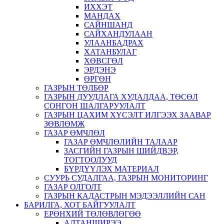
ИХХЭТ
МАНДАХ
САЙНШАНД
САЙХАНДУЛААН
УЛААНБАДРАХ
ХАТАНБУЛАГ
ХӨВСГӨЛ
ЭРДЭНЭ
ӨРГӨН
ГАЗРЫН ТӨЛБӨР
ГАЗРЫН ДУУДЛАГА ХУДАЛДАА, ТӨСӨЛ
СОНГОН ШАЛГАРУУЛАЛТ
ГАЗРЫН ЦАХИМ ХҮСЭЛТ ИЛГЭЭХ ЗААВАР
ЗӨВЛӨМЖ
ГАЗАР ӨМЧЛӨЛ
ГАЗАР ӨМЧЛӨЛИЙН ТАЛААР
ЗАСГИЙН ГАЗРЫН ШИЙДВЭР,
ТОГТООЛУУД
БҮРДҮҮЛЭХ МАТЕРИАЛ
СУУРЬ СУДАЛГАА, ГАЗРЫН МОНИТОРИНГ
ГАЗАР ОЛГОЛТ
ГАЗРЫН КАДАСТРЫН МЭДЭЭЛЛИЙН САН
БАРИЛГА, ХОТ БАЙГУУЛАЛТ
ЕРӨНХИЙ ТӨЛӨВЛӨГӨӨ
АЛТАНШИРЭЭ