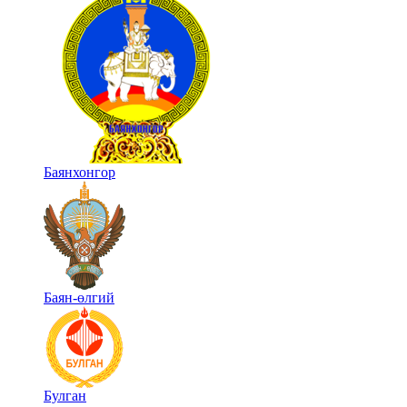
Баянхонгор
Баян-өлгий
Булган