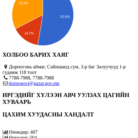
32.6%
52.6%
14.7%
ХОЛБОО БАРИХ ХАЯГ
Дорноговь аймаг, Сайншанд сум, 3-р баг Залуучууд 1-р
гудамж 118 тоот
7788-7988, 7788-7988
dornogovi@gazar.gov.mn
ИРГЭДИЙГ ХҮЛЭЭН АВЧ УУЛЗАХ ЦАГИЙН
ХУВААРЬ
ЦАХИМ ХУУДАСНЫ ХАНДАЛТ
Өнөөдөр: 407
Өчигдөр: 504