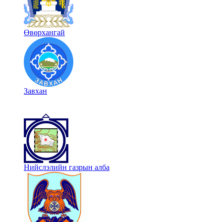
Өвөрхангай
Завхан
Нийслэлийн газрын алба