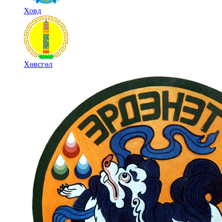
Ховд
Хөвсгөл