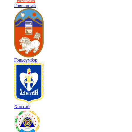
Говь-алтай
Говьсүмбэр
Хэнтий