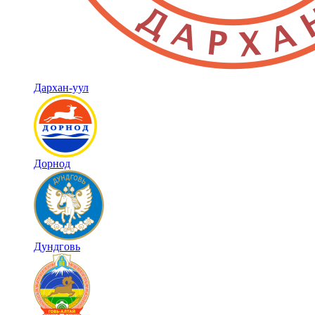
Дархан-уул
Дорнод
Дундговь