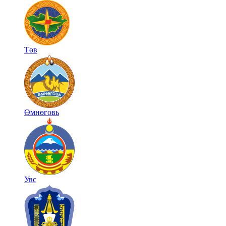
Төв
Өмнөговь
Увс