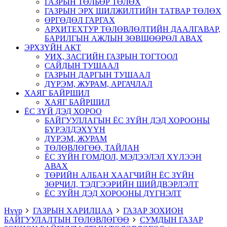
ГАЗРЫН ТӨЛБӨР ТӨЛӨХ
ГАЗРЫН ЭРХ ШИЛЖИЛТИЙН ТАТВАР ТӨЛӨХ
ӨРГӨДӨЛ ГАРГАХ
АРХИТЕХТУР ТӨЛӨВЛӨЛТИЙН ДААЛГАВАР,
БАРИЛГЫН АЖЛЫН ЗӨВШӨӨРӨЛ АВАХ
ЭРХЗҮЙН АКТ
УИХ, ЗАСГИЙН ГАЗРЫН ТОГТООЛ
САЙДЫН ТУШААЛ
ГАЗРЫН ДАРГЫН ТУШААЛ
ДҮРЭМ, ЖУРАМ, АРГАЧЛАЛ
ХАЯГ БАЙРШИЛ
ХАЯГ БАЙРШИЛ
ЁС ЗҮЙ ДЭД ХОРОО
БАЙГУУЛЛАГЫН ЁС ЗҮЙН ДЭД ХОРООНЫ
БҮРЭЛДЭХҮҮН
ДҮРЭМ, ЖУРАМ
ТӨЛӨВЛӨГӨӨ, ТАЙЛАН
ЁС ЗҮЙН ГОМДОЛ, МЭДЭЭЛЭЛ ХҮЛЭЭН
АВАХ
ТӨРИЙН АЛБАН ХААГЧИЙН ЁС ЗҮЙН
ЗӨРЧИЛ, ТЭДГЭЭРИЙН ШИЙДВЭРЛЭЛТ
ЁС ЗҮЙН ДЭД ХОРООНЫ ДҮГНЭЛТ
Нүүр
ГАЗРЫН ХАРИЛЦАА
ГАЗАР ЗОХИОН
БАЙГУУЛАЛТЫН ТӨЛӨВЛӨГӨӨ
СУМДЫН ГАЗАР