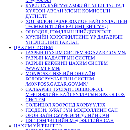
МЭДЭЭЛЭЛ
БАРИЛГА БАЙГУУЛАМЖИЙГ АШИГЛАЛТАД
ХҮЛЭЭН АВСАН УЛСЫН КОМИССЫН
ДҮГНЭЛТ
ХОТ БОЛОН ГАЗАР ЗОХИОН БАЙГУУЛАЛТЫН
ТӨЛӨВЛӨЛТИЙН БАРИМТ БИЧГҮҮД
ӨРГӨДӨЛ, ГОМДЛЫН ШИЙДВЭРЛЭЛТ
ХУУЛИЙН ХЭРЭГЖИЛТИЙН ҮР ДАГАВРЫН
ҮНЭЛГЭЭНИЙ ТАЙЛАН
ЦАХИМ СИСТЕМ
ГАЗРЫН ЦАХИМ СИСТЕМ /EGAZAR.GOV.MN/
ГАЗРЫН КАДАСТРЫН СИСТЕМ
ГАЗРЫН БИРЖИЙН ЦАХИМ СИСТЕМ
/WWW.MLE.MN/
MONPOSS-GNSS-ИЙН ОНЛАЙН
БОЛОВСРУУЛАЛТЫН СИСТЕМ
/MONPOSS.GAZAR.GOV.MN/
CАЛБАРЫН ТУСГАЙ ЗӨВШӨӨРӨЛ,
МЭРГЭЖЛИЙН БАЙГУУЛЛАГЫН ЭРХ ОЛГОХ
СИСТЕМ
СОЛБИЦОЛ ХООРОНД ХӨРВҮҮЛЭХ
ГЕОДЕЗИ, ЗУРАГ ЗҮЙ МЭДЭЭЛЛИЙН САН
ОРОН ЗАЙН СУУРЬ ӨГӨГДЛИЙН САН
ЦЭГ ТЭМДЭГТИЙН МЭДЭЭЛЛИЙН САН
ЦАХИМ ҮЙЛЧИЛГЭЭ