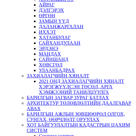
АЙРАГ
ДЭЛГЭРЭХ
ӨРГӨН
ЗАМЫН ҮҮД
ДАЛАНЖАРГАЛАН
ИХХЭТ
ХАТАНБУЛАГ
САЙХАНДУЛААН
ЭРДЭНЭ
МАНДАХ
САЙНШАНД
ХӨВСГӨЛ
УЛААНБАДРАХ
ЗАХИАЛАГЧИЙН ХЯНАЛТ
2021 ОНД ЗАХИАЛАГЧИЙН ХЯНАЛТ
ХЭРЭГЖҮҮЛСЭН ТӨСӨЛ, АРГА
ХЭМЖЭЭНИЙ ТАНИЛЦУУЛГА
БАРИЛГЫН ЗАГВАР ЗУРАГ БАТЛАХ
АРХИТЕКТУР ТӨЛӨВЛӨЛТИЙН ДААЛГАВАР
АВАХ
БАРИЛГЫН АЖЛЫН ЗӨВШӨӨРӨЛ ОЛГОХ,
СУНГАХ, ӨӨРЧЛӨЛТ ОРУУЛАХ
ХОТ БАЙГУУЛАЛТЫН КАДАСТРЫН ЦАХИМ
СИСТЕМ
Системд нэвтрэх