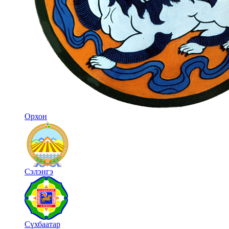
Орхон
Сэлэнгэ
Сүхбаатар