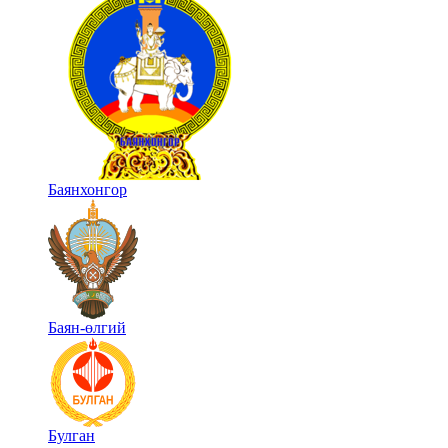
Баянхонгор
Баян-өлгий
Булган