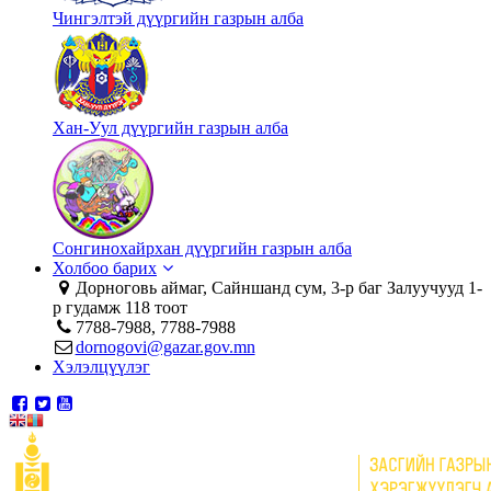
Чингэлтэй дүүргийн газрын алба
Хан-Уул дүүргийн газрын алба
Сонгинохайрхан дүүргийн газрын алба
Холбоо барих
Дорноговь аймаг, Сайншанд сум, 3-р баг Залуучууд 1-
р гудамж 118 тоот
7788-7988, 7788-7988
dornogovi@gazar.gov.mn
Хэлэлцүүлэг