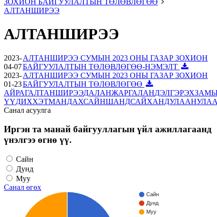
ЗОХИОН БАЙГУУЛАЛТЫН ТӨЛӨВЛӨГӨӨ
АЛТАНШИРЭЭ
АЛТАНШИРЭЭ
2023-
АЛТАНШИРЭЭ СУМЫН 2023 ОНЫ ГАЗАР ЗОХИОН
04-07
БАЙГУУЛАЛТЫН ТӨЛӨВЛӨГӨӨ-НЭМЭЛТ
2023-
АЛТАНШИРЭЭ СУМЫН 2023 ОНЫ ГАЗАР ЗОХИОН
01-23
БАЙГУУЛАЛТЫН ТӨЛӨВЛӨГӨӨ
АЙРАГ
АЛТАНШИРЭЭ
ДАЛАНЖАРГАЛАН
ДЭЛГЭРЭХ
ЗАМЫ
ҮҮД
ИХХЭТ
МАНДАХ
САЙНШАНД
САЙХАНДУЛААН
УЛА
Санал асуулга
Иргэн та манай байгууллагын үйл ажиллагаанд
үнэлгээ өгнө үү.
Сайн
Дунд
Муу
Санал өгөх
Сайн
Дунд
Муу