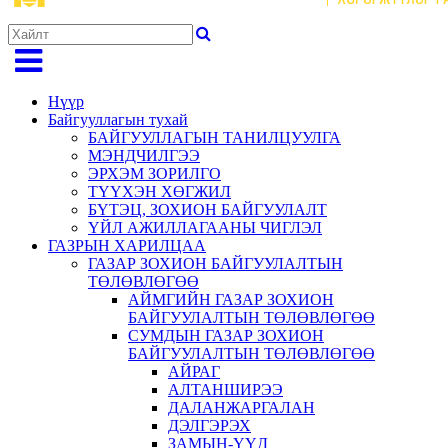
Нүүр
Байгууллагын тухай
БАЙГУУЛЛАГЫН ТАНИЛЦУУЛГА
МЭНДЧИЛГЭЭ
ЭРХЭМ ЗОРИЛГО
ТҮҮХЭН ХӨГЖИЛ
БҮТЭЦ, ЗОХИОН БАЙГУУЛАЛТ
ҮЙЛ АЖИЛЛАГААНЫ ЧИГЛЭЛ
ГАЗРЫН ХАРИЛЦАА
ГАЗАР ЗОХИОН БАЙГУУЛАЛТЫН
ТӨЛӨВЛӨГӨӨ
АЙМГИЙН ГАЗАР ЗОХИОН
БАЙГУУЛАЛТЫН ТӨЛӨВЛӨГӨӨ
СУМДЫН ГАЗАР ЗОХИОН
БАЙГУУЛАЛТЫН ТӨЛӨВЛӨГӨӨ
АЙРАГ
АЛТАНШИРЭЭ
ДАЛАНЖАРГАЛАН
ДЭЛГЭРЭХ
ЗАМЫН-ҮҮД