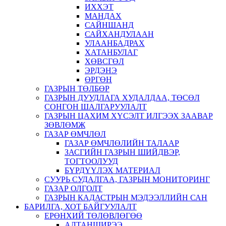
ИХХЭТ
МАНДАХ
САЙНШАНД
САЙХАНДУЛААН
УЛААНБАДРАХ
ХАТАНБУЛАГ
ХӨВСГӨЛ
ЭРДЭНЭ
ӨРГӨН
ГАЗРЫН ТӨЛБӨР
ГАЗРЫН ДУУДЛАГА ХУДАЛДАА, ТӨСӨЛ
СОНГОН ШАЛГАРУУЛАЛТ
ГАЗРЫН ЦАХИМ ХҮСЭЛТ ИЛГЭЭХ ЗААВАР
ЗӨВЛӨМЖ
ГАЗАР ӨМЧЛӨЛ
ГАЗАР ӨМЧЛӨЛИЙН ТАЛААР
ЗАСГИЙН ГАЗРЫН ШИЙДВЭР,
ТОГТООЛУУД
БҮРДҮҮЛЭХ МАТЕРИАЛ
СУУРЬ СУДАЛГАА, ГАЗРЫН МОНИТОРИНГ
ГАЗАР ОЛГОЛТ
ГАЗРЫН КАДАСТРЫН МЭДЭЭЛЛИЙН САН
БАРИЛГА, ХОТ БАЙГУУЛАЛТ
ЕРӨНХИЙ ТӨЛӨВЛӨГӨӨ
АЛТАНШИРЭЭ