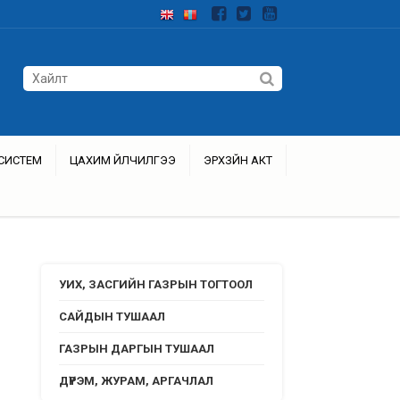
СИСТЕМ
ЦАХИМ ҮЙЛЧИЛГЭЭ
ЭРХЗҮЙН АКТ
УИХ, ЗАСГИЙН ГАЗРЫН ТОГТООЛ
САЙДЫН ТУШААЛ
ГАЗРЫН ДАРГЫН ТУШААЛ
ДҮРЭМ, ЖУРАМ, АРГАЧЛАЛ