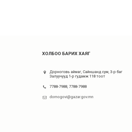
ХОЛБОО БАРИХ ХАЯГ
Дорноговь аймаг, Сайншанд сум, 3-р баг
Залуучууд 1-р гудамж 118 тоот
7788-7988, 7788-7988
dornogovi@gazar.gov.mn