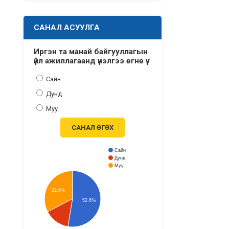
САНАЛ АСУУЛГА
Иргэн та манай байгууллагын
үйл ажиллагаанд үнэлгээ өгнө үү.
Сайн
Дунд
Муу
САНАЛ ӨГӨХ
Сайн
Дунд
Муу
32.6%
52.6%