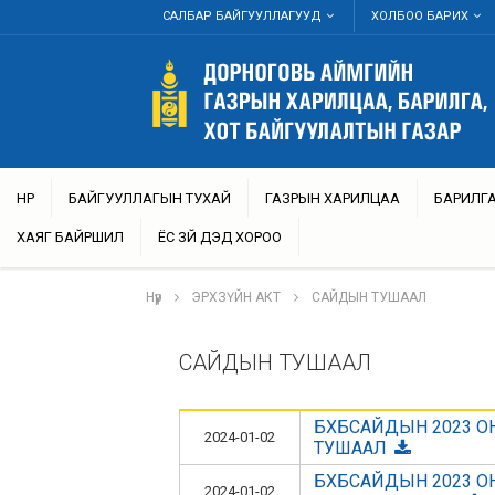
САЛБАР БАЙГУУЛЛАГУУД
ХОЛБОО БАРИХ
НҮҮР
БАЙГУУЛЛАГЫН ТУХАЙ
ГАЗРЫН ХАРИЛЦАА
БАРИЛГА
ХАЯГ БАЙРШИЛ
ЁС ЗҮЙ ДЭД ХОРОО
Нүүр
ЭРХЗҮЙН АКТ
САЙДЫН ТУШААЛ
САЙДЫН ТУШААЛ
БХБСАЙДЫН 2023 ОН
2024-01-02
ТУШААЛ
БХБСАЙДЫН 2023 О
2024-01-02