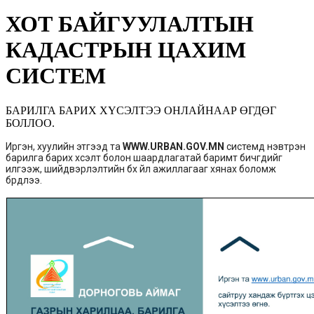
ХОТ БАЙГУУЛАЛТЫН
КАДАСТРЫН ЦАХИМ
СИСТЕМ
БАРИЛГА БАРИХ ХҮСЭЛТЭЭ ОНЛАЙНААР ӨГДӨГ
БОЛЛОО.
Иргэн, хуулийн этгээд та
WWW.URBAN.GOV.MN
системд нэвтрэн
барилга барих хүсэлт болон шаардлагатай баримт бичгүүдийг
илгээж, шийдвэрлэлтийн бүх үйл ажиллагааг хянах боломж
бүрдлээ.