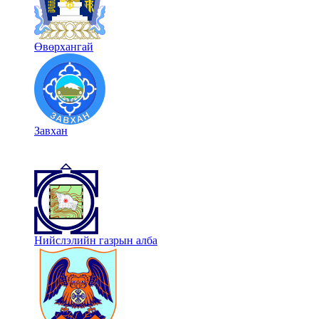
Өвөрхангай
Завхан
Нийслэлийн газрын алба