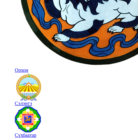
Орхон
Сэлэнгэ
Сүхбаатар