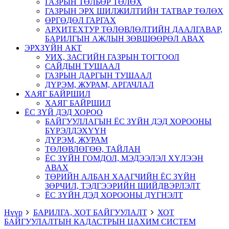
ГАЗРЫН ТӨЛБӨР ТӨЛӨХ
ГАЗРЫН ЭРХ ШИЛЖИЛТИЙН ТАТВАР ТӨЛӨХ
ӨРГӨДӨЛ ГАРГАХ
АРХИТЕХТУР ТӨЛӨВЛӨЛТИЙН ДААЛГАВАР,
БАРИЛГЫН АЖЛЫН ЗӨВШӨӨРӨЛ АВАХ
ЭРХЗҮЙН АКТ
УИХ, ЗАСГИЙН ГАЗРЫН ТОГТООЛ
САЙДЫН ТУШААЛ
ГАЗРЫН ДАРГЫН ТУШААЛ
ДҮРЭМ, ЖУРАМ, АРГАЧЛАЛ
ХАЯГ БАЙРШИЛ
ХАЯГ БАЙРШИЛ
ЁС ЗҮЙ ДЭД ХОРОО
БАЙГУУЛЛАГЫН ЁС ЗҮЙН ДЭД ХОРООНЫ
БҮРЭЛДЭХҮҮН
ДҮРЭМ, ЖУРАМ
ТӨЛӨВЛӨГӨӨ, ТАЙЛАН
ЁС ЗҮЙН ГОМДОЛ, МЭДЭЭЛЭЛ ХҮЛЭЭН
АВАХ
ТӨРИЙН АЛБАН ХААГЧИЙН ЁС ЗҮЙН
ЗӨРЧИЛ, ТЭДГЭЭРИЙН ШИЙДВЭРЛЭЛТ
ЁС ЗҮЙН ДЭД ХОРООНЫ ДҮГНЭЛТ
Нүүр
БАРИЛГА, ХОТ БАЙГУУЛАЛТ
ХОТ
БАЙГУУЛАЛТЫН КАДАСТРЫН ЦАХИМ СИСТЕМ