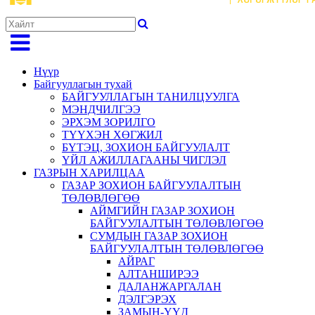
Нүүр
Байгууллагын тухай
БАЙГУУЛЛАГЫН ТАНИЛЦУУЛГА
МЭНДЧИЛГЭЭ
ЭРХЭМ ЗОРИЛГО
ТҮҮХЭН ХӨГЖИЛ
БҮТЭЦ, ЗОХИОН БАЙГУУЛАЛТ
ҮЙЛ АЖИЛЛАГААНЫ ЧИГЛЭЛ
ГАЗРЫН ХАРИЛЦАА
ГАЗАР ЗОХИОН БАЙГУУЛАЛТЫН
ТӨЛӨВЛӨГӨӨ
АЙМГИЙН ГАЗАР ЗОХИОН
БАЙГУУЛАЛТЫН ТӨЛӨВЛӨГӨӨ
СУМДЫН ГАЗАР ЗОХИОН
БАЙГУУЛАЛТЫН ТӨЛӨВЛӨГӨӨ
АЙРАГ
АЛТАНШИРЭЭ
ДАЛАНЖАРГАЛАН
ДЭЛГЭРЭХ
ЗАМЫН-ҮҮД