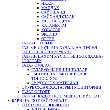
ИХХЭТ
МАНДАХ
САЙНШАНД
САЙХАНДУЛААН
УЛААНБАДРАХ
ХАТАНБУЛАГ
ХӨВСГӨЛ
ЭРДЭНЭ
ӨРГӨН
ГАЗРЫН ТӨЛБӨР
ГАЗРЫН ДУУДЛАГА ХУДАЛДАА, ТӨСӨЛ
СОНГОН ШАЛГАРУУЛАЛТ
ГАЗРЫН ЦАХИМ ХҮСЭЛТ ИЛГЭЭХ ЗААВАР
ЗӨВЛӨМЖ
ГАЗАР ӨМЧЛӨЛ
ГАЗАР ӨМЧЛӨЛИЙН ТАЛААР
ЗАСГИЙН ГАЗРЫН ШИЙДВЭР,
ТОГТООЛУУД
БҮРДҮҮЛЭХ МАТЕРИАЛ
СУУРЬ СУДАЛГАА, ГАЗРЫН МОНИТОРИНГ
ГАЗАР ОЛГОЛТ
ГАЗРЫН КАДАСТРЫН МЭДЭЭЛЛИЙН САН
БАРИЛГА, ХОТ БАЙГУУЛАЛТ
ЕРӨНХИЙ ТӨЛӨВЛӨГӨӨ
АЛТАНШИРЭЭ