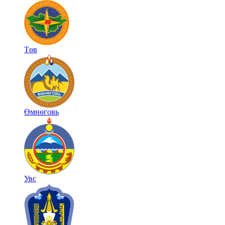
Төв
Өмнөговь
Увс