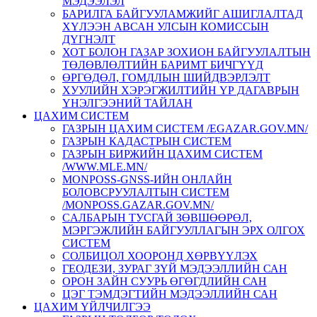
МЭДЭЭЛЭЛ
БАРИЛГА БАЙГУУЛАМЖИЙГ АШИГЛАЛТАД
ХҮЛЭЭН АВСАН УЛСЫН КОМИССЫН
ДҮГНЭЛТ
ХОТ БОЛОН ГАЗАР ЗОХИОН БАЙГУУЛАЛТЫН
ТӨЛӨВЛӨЛТИЙН БАРИМТ БИЧГҮҮД
ӨРГӨДӨЛ, ГОМДЛЫН ШИЙДВЭРЛЭЛТ
ХУУЛИЙН ХЭРЭГЖИЛТИЙН ҮР ДАГАВРЫН
ҮНЭЛГЭЭНИЙ ТАЙЛАН
ЦАХИМ СИСТЕМ
ГАЗРЫН ЦАХИМ СИСТЕМ /EGAZAR.GOV.MN/
ГАЗРЫН КАДАСТРЫН СИСТЕМ
ГАЗРЫН БИРЖИЙН ЦАХИМ СИСТЕМ
/WWW.MLE.MN/
MONPOSS-GNSS-ИЙН ОНЛАЙН
БОЛОВСРУУЛАЛТЫН СИСТЕМ
/MONPOSS.GAZAR.GOV.MN/
CАЛБАРЫН ТУСГАЙ ЗӨВШӨӨРӨЛ,
МЭРГЭЖЛИЙН БАЙГУУЛЛАГЫН ЭРХ ОЛГОХ
СИСТЕМ
СОЛБИЦОЛ ХООРОНД ХӨРВҮҮЛЭХ
ГЕОДЕЗИ, ЗУРАГ ЗҮЙ МЭДЭЭЛЛИЙН САН
ОРОН ЗАЙН СУУРЬ ӨГӨГДЛИЙН САН
ЦЭГ ТЭМДЭГТИЙН МЭДЭЭЛЛИЙН САН
ЦАХИМ ҮЙЛЧИЛГЭЭ