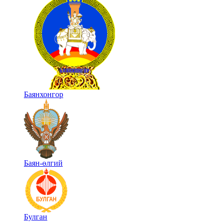
Баянхонгор
Баян-өлгий
Булган