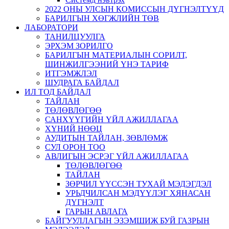
2022 ОНЫ УЛСЫН КОМИССЫН ДҮГНЭЛТҮҮД
БАРИЛГЫН ХӨГЖЛИЙН ТӨВ
ЛАБОРАТОРИ
ТАНИЛЦУУЛГА
ЭРХЭМ ЗОРИЛГО
БАРИЛГЫН МАТЕРИАЛЫН СОРИЛТ,
ШИНЖИЛГЭЭНИЙ ҮНЭ ТАРИФ
ИТГЭМЖЛЭЛ
ШУДРАГА БАЙДАЛ
ИЛ ТОД БАЙДАЛ
ТАЙЛАН
ТӨЛӨВЛӨГӨӨ
САНХҮҮГИЙН ҮЙЛ АЖИЛЛАГАА
ХҮНИЙ НӨӨЦ
АУДИТЫН ТАЙЛАН, ЗӨВЛӨМЖ
СУЛ ОРОН ТОО
АВЛИГЫН ЭСРЭГ ҮЙЛ АЖИЛЛАГАА
ТӨЛӨВЛӨГӨӨ
ТАЙЛАН
ЗӨРЧИЛ ҮҮССЭН ТУХАЙ МЭДЭГДЭЛ
УРЬДЧИЛСАН МЭДҮҮЛЭГ ХЯНАСАН
ДҮГНЭЛТ
ГАРЫН АВЛАГА
БАЙГУУЛЛАГЫН ЭЗЭМШИЖ БУЙ ГАЗРЫН