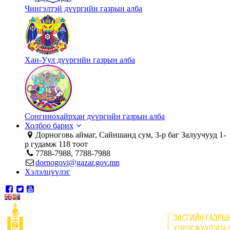
Чингэлтэй дүүргийн газрын алба
Хан-Уул дүүргийн газрын алба
Сонгинохайрхан дүүргийн газрын алба
Холбоо барих
Дорноговь аймаг, Сайншанд сум, 3-р баг Залуучууд 1-
р гудамж 118 тоот
7788-7988, 7788-7988
dornogovi@gazar.gov.mn
Хэлэлцүүлэг