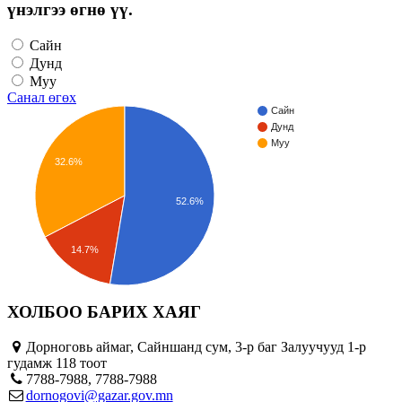
үнэлгээ өгнө үү.
Сайн
Дунд
Муу
Санал өгөх
Сайн
Дунд
Муу
32.6%
52.6%
14.7%
ХОЛБОО БАРИХ ХАЯГ
Дорноговь аймаг, Сайншанд сум, 3-р баг Залуучууд 1-р
гудамж 118 тоот
7788-7988, 7788-7988
dornogovi@gazar.gov.mn