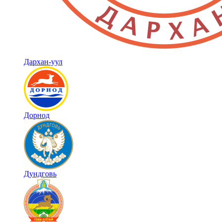
Дархан-уул
Дорнод
Дундговь