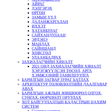
АЙРАГ
ДЭЛГЭРЭХ
ӨРГӨН
ЗАМЫН ҮҮД
ДАЛАНЖАРГАЛАН
ИХХЭТ
ХАТАНБУЛАГ
САЙХАНДУЛААН
ЭРДЭНЭ
МАНДАХ
САЙНШАНД
ХӨВСГӨЛ
УЛААНБАДРАХ
ЗАХИАЛАГЧИЙН ХЯНАЛТ
2021 ОНД ЗАХИАЛАГЧИЙН ХЯНАЛТ
ХЭРЭГЖҮҮЛСЭН ТӨСӨЛ, АРГА
ХЭМЖЭЭНИЙ ТАНИЛЦУУЛГА
БАРИЛГЫН ЗАГВАР ЗУРАГ БАТЛАХ
АРХИТЕКТУР ТӨЛӨВЛӨЛТИЙН ДААЛГАВАР
АВАХ
БАРИЛГЫН АЖЛЫН ЗӨВШӨӨРӨЛ ОЛГОХ,
СУНГАХ, ӨӨРЧЛӨЛТ ОРУУЛАХ
ХОТ БАЙГУУЛАЛТЫН КАДАСТРЫН ЦАХИМ
СИСТЕМ
Системд нэвтрэх