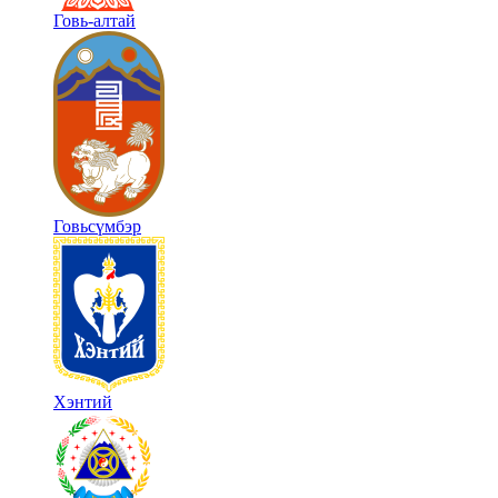
Говь-алтай
Говьсүмбэр
Хэнтий