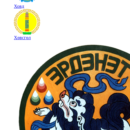
Ховд
Хөвсгөл