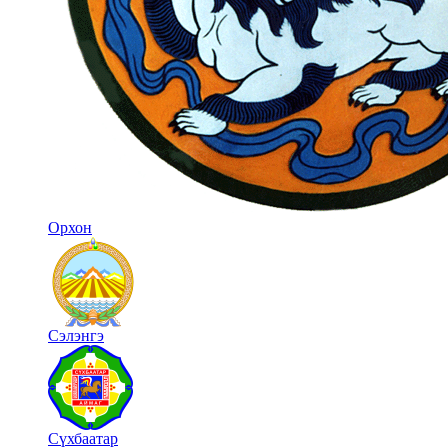
Орхон
Сэлэнгэ
Сүхбаатар