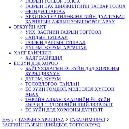
ГАЗРЫН ТӨЛБӨР ТӨЛӨХ
ГАЗРЫН ЭРХ ШИЛЖИЛТИЙН ТАТВАР ТӨЛӨХ
ӨРГӨДӨЛ ГАРГАХ
АРХИТЕХТУР ТӨЛӨВЛӨЛТИЙН ДААЛГАВАР,
БАРИЛГЫН АЖЛЫН ЗӨВШӨӨРӨЛ АВАХ
ЭРХЗҮЙН АКТ
УИХ, ЗАСГИЙН ГАЗРЫН ТОГТООЛ
САЙДЫН ТУШААЛ
ГАЗРЫН ДАРГЫН ТУШААЛ
ДҮРЭМ, ЖУРАМ, АРГАЧЛАЛ
ХАЯГ БАЙРШИЛ
ХАЯГ БАЙРШИЛ
ЁС ЗҮЙ ДЭД ХОРОО
БАЙГУУЛЛАГЫН ЁС ЗҮЙН ДЭД ХОРООНЫ
БҮРЭЛДЭХҮҮН
ДҮРЭМ, ЖУРАМ
ТӨЛӨВЛӨГӨӨ, ТАЙЛАН
ЁС ЗҮЙН ГОМДОЛ, МЭДЭЭЛЭЛ ХҮЛЭЭН
АВАХ
ТӨРИЙН АЛБАН ХААГЧИЙН ЁС ЗҮЙН
ЗӨРЧИЛ, ТЭДГЭЭРИЙН ШИЙДВЭРЛЭЛТ
ЁС ЗҮЙН ДЭД ХОРООНЫ ДҮГНЭЛТ
Нүүр
ГАЗРЫН ХАРИЛЦАА
ГАЗАР ӨМЧЛӨЛ
ЗАСГИЙН ГАЗРЫН ШИЙДВЭР, ТОГТООЛУУД