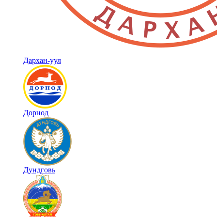
Дархан-уул
Дорнод
Дундговь