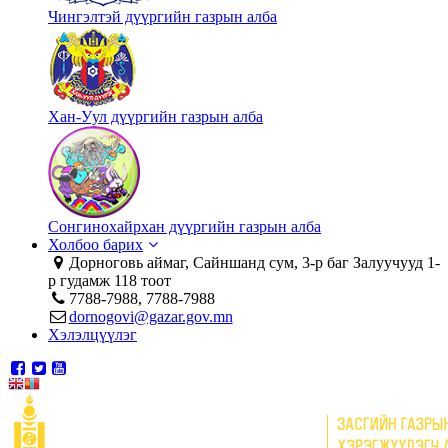
Чингэлтэй дүүргийн газрын алба
Хан-Уул дүүргийн газрын алба
Сонгинохайрхан дүүргийн газрын алба
Холбоо барих
Дорноговь аймаг, Сайншанд сум, 3-р баг Залуучууд 1-
р гудамж 118 тоот
7788-7988, 7788-7988
dornogovi@gazar.gov.mn
Хэлэлцүүлэг