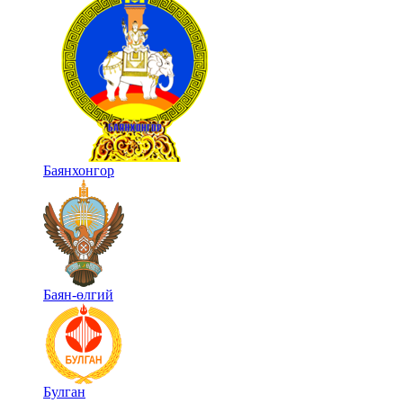
Баянхонгор
Баян-өлгий
Булган