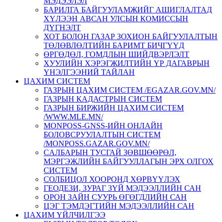
МЭДЭЭЛЭЛ
БАРИЛГА БАЙГУУЛАМЖИЙГ АШИГЛАЛТАД
ХҮЛЭЭН АВСАН УЛСЫН КОМИССЫН
ДҮГНЭЛТ
ХОТ БОЛОН ГАЗАР ЗОХИОН БАЙГУУЛАЛТЫН
ТӨЛӨВЛӨЛТИЙН БАРИМТ БИЧГҮҮД
ӨРГӨДӨЛ, ГОМДЛЫН ШИЙДВЭРЛЭЛТ
ХУУЛИЙН ХЭРЭГЖИЛТИЙН ҮР ДАГАВРЫН
ҮНЭЛГЭЭНИЙ ТАЙЛАН
ЦАХИМ СИСТЕМ
ГАЗРЫН ЦАХИМ СИСТЕМ /EGAZAR.GOV.MN/
ГАЗРЫН КАДАСТРЫН СИСТЕМ
ГАЗРЫН БИРЖИЙН ЦАХИМ СИСТЕМ
/WWW.MLE.MN/
MONPOSS-GNSS-ИЙН ОНЛАЙН
БОЛОВСРУУЛАЛТЫН СИСТЕМ
/MONPOSS.GAZAR.GOV.MN/
CАЛБАРЫН ТУСГАЙ ЗӨВШӨӨРӨЛ,
МЭРГЭЖЛИЙН БАЙГУУЛЛАГЫН ЭРХ ОЛГОХ
СИСТЕМ
СОЛБИЦОЛ ХООРОНД ХӨРВҮҮЛЭХ
ГЕОДЕЗИ, ЗУРАГ ЗҮЙ МЭДЭЭЛЛИЙН САН
ОРОН ЗАЙН СУУРЬ ӨГӨГДЛИЙН САН
ЦЭГ ТЭМДЭГТИЙН МЭДЭЭЛЛИЙН САН
ЦАХИМ ҮЙЛЧИЛГЭЭ