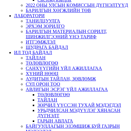
2022 ОНЫ УЛСЫН КОМИССЫН ДҮГНЭЛТҮҮД
БАРИЛГЫН ХӨГЖЛИЙН ТӨВ
ЛАБОРАТОРИ
ТАНИЛЦУУЛГА
ЭРХЭМ ЗОРИЛГО
БАРИЛГЫН МАТЕРИАЛЫН СОРИЛТ,
ШИНЖИЛГЭЭНИЙ ҮНЭ ТАРИФ
ИТГЭМЖЛЭЛ
ШУДРАГА БАЙДАЛ
ИЛ ТОД БАЙДАЛ
ТАЙЛАН
ТӨЛӨВЛӨГӨӨ
САНХҮҮГИЙН ҮЙЛ АЖИЛЛАГАА
ХҮНИЙ НӨӨЦ
АУДИТЫН ТАЙЛАН, ЗӨВЛӨМЖ
СУЛ ОРОН ТОО
АВЛИГЫН ЭСРЭГ ҮЙЛ АЖИЛЛАГАА
ТӨЛӨВЛӨГӨӨ
ТАЙЛАН
ЗӨРЧИЛ ҮҮССЭН ТУХАЙ МЭДЭГДЭЛ
УРЬДЧИЛСАН МЭДҮҮЛЭГ ХЯНАСАН
ДҮГНЭЛТ
ГАРЫН АВЛАГА
БАЙГУУЛЛАГЫН ЭЗЭМШИЖ БУЙ ГАЗРЫН