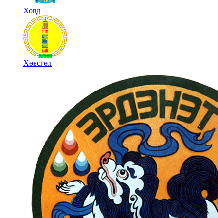
Ховд
Хөвсгөл