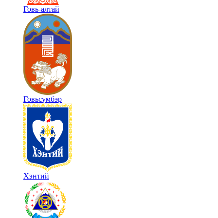
Говь-алтай
Говьсүмбэр
Хэнтий