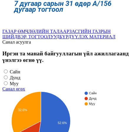
7 дугаар сарын 31 өдөр А/156
дугаар тогтоол
ГАЗАР ӨМЧЛӨЛИЙН ТАЛААР
ЗАСГИЙН ГАЗРЫН
ШИЙДВЭР, ТОГТООЛУУД
БҮРДҮҮЛЭХ МАТЕРИАЛ
Санал асуулга
Иргэн та манай байгууллагын үйл ажиллагаанд
үнэлгээ өгнө үү.
Сайн
Дунд
Муу
Санал өгөх
Сайн
Дунд
Муу
32.6%
52.6%