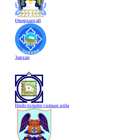
Өвөрхангай
Завхан
Нийслэлийн газрын алба