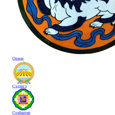
Орхон
Сэлэнгэ
Сүхбаатар