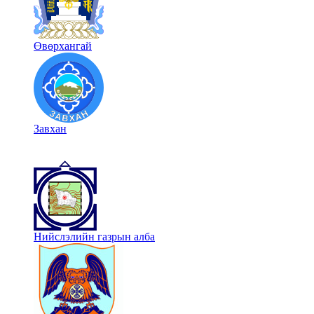
Өвөрхангай
Завхан
Нийслэлийн газрын алба