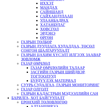
ИХХЭТ
МАНДАХ
САЙНШАНД
САЙХАНДУЛААН
УЛААНБАДРАХ
ХАТАНБУЛАГ
ХӨВСГӨЛ
ЭРДЭНЭ
ӨРГӨН
ГАЗРЫН ТӨЛБӨР
ГАЗРЫН ДУУДЛАГА ХУДАЛДАА, ТӨСӨЛ
СОНГОН ШАЛГАРУУЛАЛТ
ГАЗРЫН ЦАХИМ ХҮСЭЛТ ИЛГЭЭХ ЗААВАР
ЗӨВЛӨМЖ
ГАЗАР ӨМЧЛӨЛ
ГАЗАР ӨМЧЛӨЛИЙН ТАЛААР
ЗАСГИЙН ГАЗРЫН ШИЙДВЭР,
ТОГТООЛУУД
БҮРДҮҮЛЭХ МАТЕРИАЛ
СУУРЬ СУДАЛГАА, ГАЗРЫН МОНИТОРИНГ
ГАЗАР ОЛГОЛТ
ГАЗРЫН КАДАСТРЫН МЭДЭЭЛЛИЙН САН
БАРИЛГА, ХОТ БАЙГУУЛАЛТ
ЕРӨНХИЙ ТӨЛӨВЛӨГӨӨ
АЛТАНШИРЭЭ