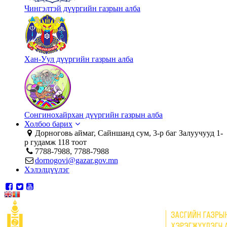
Чингэлтэй дүүргийн газрын алба
Хан-Уул дүүргийн газрын алба
Сонгинохайрхан дүүргийн газрын алба
Холбоо барих
Дорноговь аймаг, Сайншанд сум, 3-р баг Залуучууд 1-
р гудамж 118 тоот
7788-7988, 7788-7988
dornogovi@gazar.gov.mn
Хэлэлцүүлэг