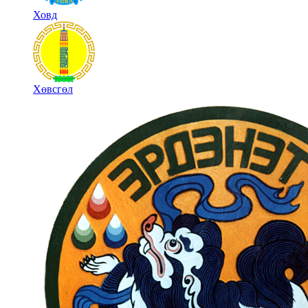
Ховд
Хөвсгөл