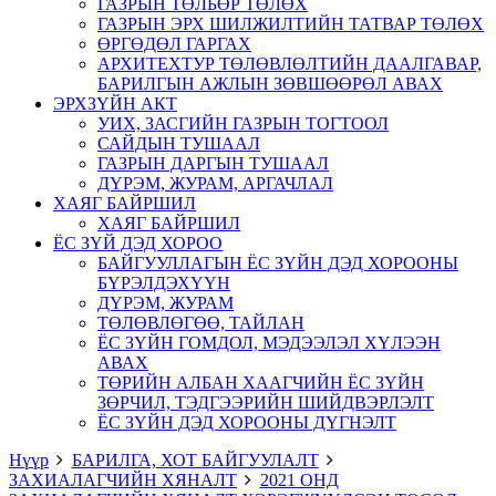
ГАЗРЫН ТӨЛБӨР ТӨЛӨХ
ГАЗРЫН ЭРХ ШИЛЖИЛТИЙН ТАТВАР ТӨЛӨХ
ӨРГӨДӨЛ ГАРГАХ
АРХИТЕХТУР ТӨЛӨВЛӨЛТИЙН ДААЛГАВАР,
БАРИЛГЫН АЖЛЫН ЗӨВШӨӨРӨЛ АВАХ
ЭРХЗҮЙН АКТ
УИХ, ЗАСГИЙН ГАЗРЫН ТОГТООЛ
САЙДЫН ТУШААЛ
ГАЗРЫН ДАРГЫН ТУШААЛ
ДҮРЭМ, ЖУРАМ, АРГАЧЛАЛ
ХАЯГ БАЙРШИЛ
ХАЯГ БАЙРШИЛ
ЁС ЗҮЙ ДЭД ХОРОО
БАЙГУУЛЛАГЫН ЁС ЗҮЙН ДЭД ХОРООНЫ
БҮРЭЛДЭХҮҮН
ДҮРЭМ, ЖУРАМ
ТӨЛӨВЛӨГӨӨ, ТАЙЛАН
ЁС ЗҮЙН ГОМДОЛ, МЭДЭЭЛЭЛ ХҮЛЭЭН
АВАХ
ТӨРИЙН АЛБАН ХААГЧИЙН ЁС ЗҮЙН
ЗӨРЧИЛ, ТЭДГЭЭРИЙН ШИЙДВЭРЛЭЛТ
ЁС ЗҮЙН ДЭД ХОРООНЫ ДҮГНЭЛТ
Нүүр
БАРИЛГА, ХОТ БАЙГУУЛАЛТ
ЗАХИАЛАГЧИЙН ХЯНАЛТ
2021 ОНД