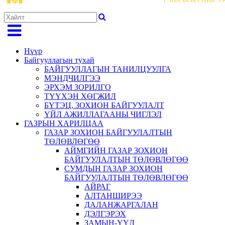
Нүүр
Байгууллагын тухай
БАЙГУУЛЛАГЫН ТАНИЛЦУУЛГА
МЭНДЧИЛГЭЭ
ЭРХЭМ ЗОРИЛГО
ТҮҮХЭН ХӨГЖИЛ
БҮТЭЦ, ЗОХИОН БАЙГУУЛАЛТ
ҮЙЛ АЖИЛЛАГААНЫ ЧИГЛЭЛ
ГАЗРЫН ХАРИЛЦАА
ГАЗАР ЗОХИОН БАЙГУУЛАЛТЫН
ТӨЛӨВЛӨГӨӨ
АЙМГИЙН ГАЗАР ЗОХИОН
БАЙГУУЛАЛТЫН ТӨЛӨВЛӨГӨӨ
СУМДЫН ГАЗАР ЗОХИОН
БАЙГУУЛАЛТЫН ТӨЛӨВЛӨГӨӨ
АЙРАГ
АЛТАНШИРЭЭ
ДАЛАНЖАРГАЛАН
ДЭЛГЭРЭХ
ЗАМЫН-ҮҮД