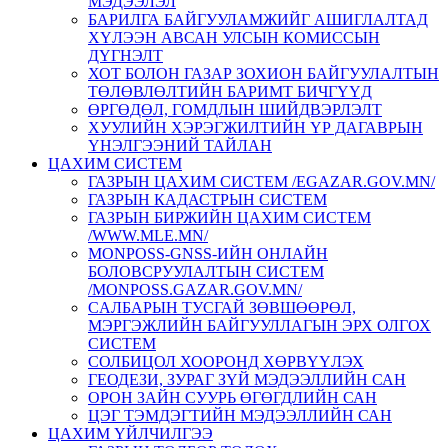
МЭДЭЭЛЭЛ
БАРИЛГА БАЙГУУЛАМЖИЙГ АШИГЛАЛТАД
ХҮЛЭЭН АВСАН УЛСЫН КОМИССЫН
ДҮГНЭЛТ
ХОТ БОЛОН ГАЗАР ЗОХИОН БАЙГУУЛАЛТЫН
ТӨЛӨВЛӨЛТИЙН БАРИМТ БИЧГҮҮД
ӨРГӨДӨЛ, ГОМДЛЫН ШИЙДВЭРЛЭЛТ
ХУУЛИЙН ХЭРЭГЖИЛТИЙН ҮР ДАГАВРЫН
ҮНЭЛГЭЭНИЙ ТАЙЛАН
ЦАХИМ СИСТЕМ
ГАЗРЫН ЦАХИМ СИСТЕМ /EGAZAR.GOV.MN/
ГАЗРЫН КАДАСТРЫН СИСТЕМ
ГАЗРЫН БИРЖИЙН ЦАХИМ СИСТЕМ
/WWW.MLE.MN/
MONPOSS-GNSS-ИЙН ОНЛАЙН
БОЛОВСРУУЛАЛТЫН СИСТЕМ
/MONPOSS.GAZAR.GOV.MN/
CАЛБАРЫН ТУСГАЙ ЗӨВШӨӨРӨЛ,
МЭРГЭЖЛИЙН БАЙГУУЛЛАГЫН ЭРХ ОЛГОХ
СИСТЕМ
СОЛБИЦОЛ ХООРОНД ХӨРВҮҮЛЭХ
ГЕОДЕЗИ, ЗУРАГ ЗҮЙ МЭДЭЭЛЛИЙН САН
ОРОН ЗАЙН СУУРЬ ӨГӨГДЛИЙН САН
ЦЭГ ТЭМДЭГТИЙН МЭДЭЭЛЛИЙН САН
ЦАХИМ ҮЙЛЧИЛГЭЭ