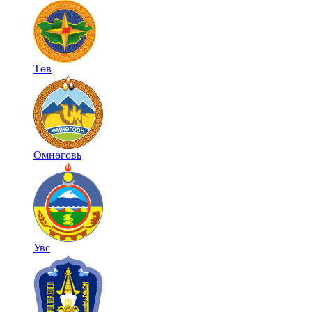
Төв
Өмнөговь
Увс