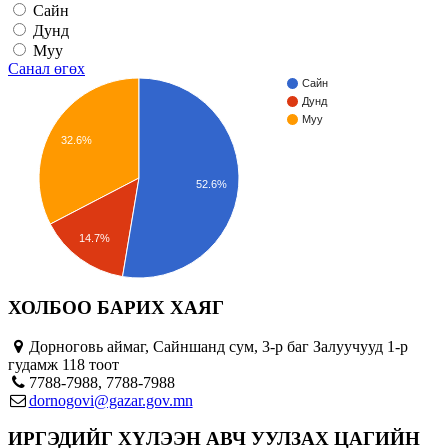
Сайн
Дунд
Муу
Санал өгөх
Сайн
Дунд
Муу
32.6%
52.6%
14.7%
ХОЛБОО БАРИХ ХАЯГ
Дорноговь аймаг, Сайншанд сум, 3-р баг Залуучууд 1-р
гудамж 118 тоот
7788-7988, 7788-7988
dornogovi@gazar.gov.mn
ИРГЭДИЙГ ХҮЛЭЭН АВЧ УУЛЗАХ ЦАГИЙН