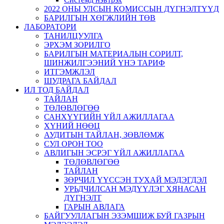
2022 ОНЫ УЛСЫН КОМИССЫН ДҮГНЭЛТҮҮД
БАРИЛГЫН ХӨГЖЛИЙН ТӨВ
ЛАБОРАТОРИ
ТАНИЛЦУУЛГА
ЭРХЭМ ЗОРИЛГО
БАРИЛГЫН МАТЕРИАЛЫН СОРИЛТ,
ШИНЖИЛГЭЭНИЙ ҮНЭ ТАРИФ
ИТГЭМЖЛЭЛ
ШУДРАГА БАЙДАЛ
ИЛ ТОД БАЙДАЛ
ТАЙЛАН
ТӨЛӨВЛӨГӨӨ
САНХҮҮГИЙН ҮЙЛ АЖИЛЛАГАА
ХҮНИЙ НӨӨЦ
АУДИТЫН ТАЙЛАН, ЗӨВЛӨМЖ
СУЛ ОРОН ТОО
АВЛИГЫН ЭСРЭГ ҮЙЛ АЖИЛЛАГАА
ТӨЛӨВЛӨГӨӨ
ТАЙЛАН
ЗӨРЧИЛ ҮҮССЭН ТУХАЙ МЭДЭГДЭЛ
УРЬДЧИЛСАН МЭДҮҮЛЭГ ХЯНАСАН
ДҮГНЭЛТ
ГАРЫН АВЛАГА
БАЙГУУЛЛАГЫН ЭЗЭМШИЖ БУЙ ГАЗРЫН