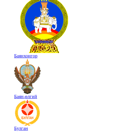
Баянхонгор
Баян-өлгий
Булган