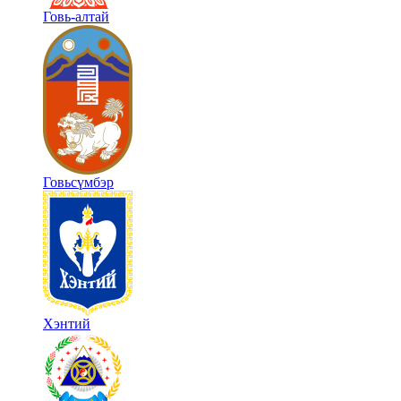
Говь-алтай
Говьсүмбэр
Хэнтий