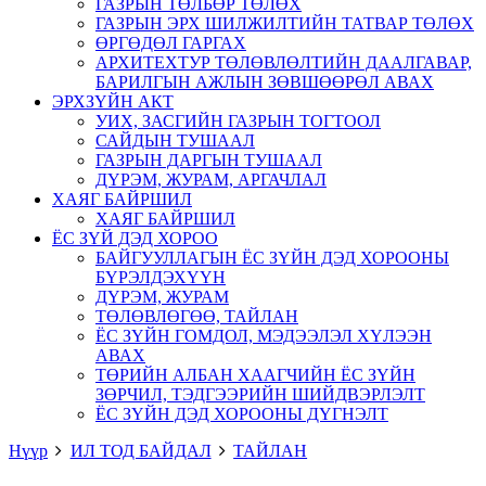
ГАЗРЫН ТӨЛБӨР ТӨЛӨХ
ГАЗРЫН ЭРХ ШИЛЖИЛТИЙН ТАТВАР ТӨЛӨХ
ӨРГӨДӨЛ ГАРГАХ
АРХИТЕХТУР ТӨЛӨВЛӨЛТИЙН ДААЛГАВАР,
БАРИЛГЫН АЖЛЫН ЗӨВШӨӨРӨЛ АВАХ
ЭРХЗҮЙН АКТ
УИХ, ЗАСГИЙН ГАЗРЫН ТОГТООЛ
САЙДЫН ТУШААЛ
ГАЗРЫН ДАРГЫН ТУШААЛ
ДҮРЭМ, ЖУРАМ, АРГАЧЛАЛ
ХАЯГ БАЙРШИЛ
ХАЯГ БАЙРШИЛ
ЁС ЗҮЙ ДЭД ХОРОО
БАЙГУУЛЛАГЫН ЁС ЗҮЙН ДЭД ХОРООНЫ
БҮРЭЛДЭХҮҮН
ДҮРЭМ, ЖУРАМ
ТӨЛӨВЛӨГӨӨ, ТАЙЛАН
ЁС ЗҮЙН ГОМДОЛ, МЭДЭЭЛЭЛ ХҮЛЭЭН
АВАХ
ТӨРИЙН АЛБАН ХААГЧИЙН ЁС ЗҮЙН
ЗӨРЧИЛ, ТЭДГЭЭРИЙН ШИЙДВЭРЛЭЛТ
ЁС ЗҮЙН ДЭД ХОРООНЫ ДҮГНЭЛТ
Нүүр
ИЛ ТОД БАЙДАЛ
ТАЙЛАН