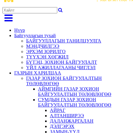
Нүүр
Байгууллагын тухай
БАЙГУУЛЛАГЫН ТАНИЛЦУУЛГА
МЭНДЧИЛГЭЭ
ЭРХЭМ ЗОРИЛГО
ТҮҮХЭН ХӨГЖИЛ
БҮТЭЦ, ЗОХИОН БАЙГУУЛАЛТ
ҮЙЛ АЖИЛЛАГААНЫ ЧИГЛЭЛ
ГАЗРЫН ХАРИЛЦАА
ГАЗАР ЗОХИОН БАЙГУУЛАЛТЫН
ТӨЛӨВЛӨГӨӨ
АЙМГИЙН ГАЗАР ЗОХИОН
БАЙГУУЛАЛТЫН ТӨЛӨВЛӨГӨӨ
СУМДЫН ГАЗАР ЗОХИОН
БАЙГУУЛАЛТЫН ТӨЛӨВЛӨГӨӨ
АЙРАГ
АЛТАНШИРЭЭ
ДАЛАНЖАРГАЛАН
ДЭЛГЭРЭХ
ЗАМЫН-ҮҮД