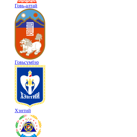
Говь-алтай
Говьсүмбэр
Хэнтий