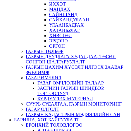
ИХХЭТ
МАНДАХ
САЙНШАНД
САЙХАНДУЛААН
УЛААНБАДРАХ
ХАТАНБУЛАГ
ХӨВСГӨЛ
ЭРДЭНЭ
ӨРГӨН
ГАЗРЫН ТӨЛБӨР
ГАЗРЫН ДУУДЛАГА ХУДАЛДАА, ТӨСӨЛ
СОНГОН ШАЛГАРУУЛАЛТ
ГАЗРЫН ЦАХИМ ХҮСЭЛТ ИЛГЭЭХ ЗААВАР
ЗӨВЛӨМЖ
ГАЗАР ӨМЧЛӨЛ
ГАЗАР ӨМЧЛӨЛИЙН ТАЛААР
ЗАСГИЙН ГАЗРЫН ШИЙДВЭР,
ТОГТООЛУУД
БҮРДҮҮЛЭХ МАТЕРИАЛ
СУУРЬ СУДАЛГАА, ГАЗРЫН МОНИТОРИНГ
ГАЗАР ОЛГОЛТ
ГАЗРЫН КАДАСТРЫН МЭДЭЭЛЛИЙН САН
БАРИЛГА, ХОТ БАЙГУУЛАЛТ
ЕРӨНХИЙ ТӨЛӨВЛӨГӨӨ
АЛТАНШИРЭЭ