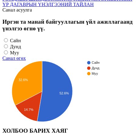
ҮР ДАГАВРЫН ҮНЭЛГЭЭНИЙ ТАЙЛАН
Санал асуулга
Иргэн та манай байгууллагын үйл ажиллагаанд
үнэлгээ өгнө үү.
Сайн
Дунд
Муу
Санал өгөх
Сайн
Дунд
Муу
32.6%
52.6%
14.7%
ХОЛБОО БАРИХ ХАЯГ