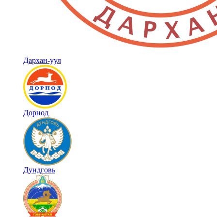
Дархан-уул
Дорнод
Дундговь