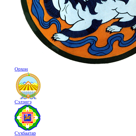
Орхон
Сэлэнгэ
Сүхбаатар