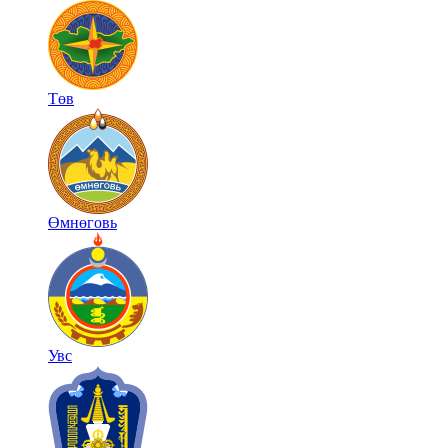
Төв
Өмнөговь
Увс