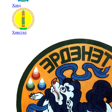
Ховд
Хөвсгөл