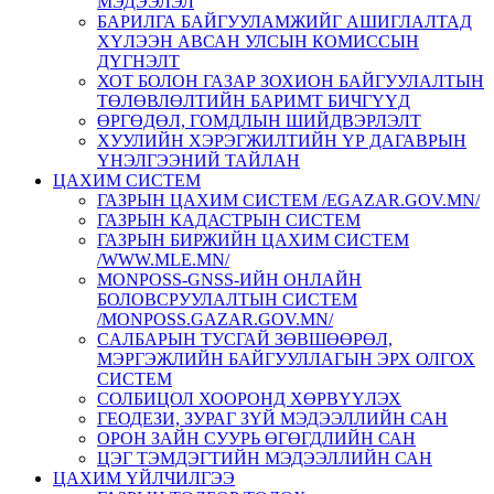
МЭДЭЭЛЭЛ
БАРИЛГА БАЙГУУЛАМЖИЙГ АШИГЛАЛТАД
ХҮЛЭЭН АВСАН УЛСЫН КОМИССЫН
ДҮГНЭЛТ
ХОТ БОЛОН ГАЗАР ЗОХИОН БАЙГУУЛАЛТЫН
ТӨЛӨВЛӨЛТИЙН БАРИМТ БИЧГҮҮД
ӨРГӨДӨЛ, ГОМДЛЫН ШИЙДВЭРЛЭЛТ
ХУУЛИЙН ХЭРЭГЖИЛТИЙН ҮР ДАГАВРЫН
ҮНЭЛГЭЭНИЙ ТАЙЛАН
ЦАХИМ СИСТЕМ
ГАЗРЫН ЦАХИМ СИСТЕМ /EGAZAR.GOV.MN/
ГАЗРЫН КАДАСТРЫН СИСТЕМ
ГАЗРЫН БИРЖИЙН ЦАХИМ СИСТЕМ
/WWW.MLE.MN/
MONPOSS-GNSS-ИЙН ОНЛАЙН
БОЛОВСРУУЛАЛТЫН СИСТЕМ
/MONPOSS.GAZAR.GOV.MN/
CАЛБАРЫН ТУСГАЙ ЗӨВШӨӨРӨЛ,
МЭРГЭЖЛИЙН БАЙГУУЛЛАГЫН ЭРХ ОЛГОХ
СИСТЕМ
СОЛБИЦОЛ ХООРОНД ХӨРВҮҮЛЭХ
ГЕОДЕЗИ, ЗУРАГ ЗҮЙ МЭДЭЭЛЛИЙН САН
ОРОН ЗАЙН СУУРЬ ӨГӨГДЛИЙН САН
ЦЭГ ТЭМДЭГТИЙН МЭДЭЭЛЛИЙН САН
ЦАХИМ ҮЙЛЧИЛГЭЭ