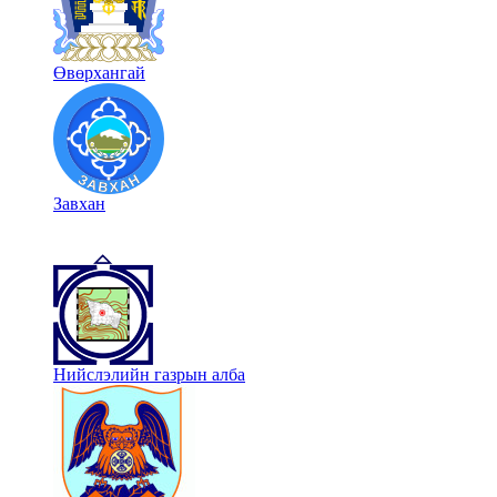
Өвөрхангай
Завхан
Нийслэлийн газрын алба