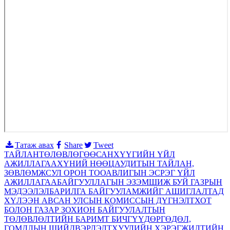
Татаж авах
Share
Tweet
ТАЙЛАН
ТӨЛӨВЛӨГӨӨ
САНХҮҮГИЙН ҮЙЛ
АЖИЛЛАГАА
ХҮНИЙ НӨӨЦ
АУДИТЫН ТАЙЛАН,
ЗӨВЛӨМЖ
СУЛ ОРОН ТОО
АВЛИГЫН ЭСРЭГ ҮЙЛ
АЖИЛЛАГАА
БАЙГУУЛЛАГЫН ЭЗЭМШИЖ БУЙ ГАЗРЫН
МЭДЭЭЛЭЛ
БАРИЛГА БАЙГУУЛАМЖИЙГ АШИГЛАЛТАД
ХҮЛЭЭН АВСАН УЛСЫН КОМИССЫН ДҮГНЭЛТ
ХОТ
БОЛОН ГАЗАР ЗОХИОН БАЙГУУЛАЛТЫН
ТӨЛӨВЛӨЛТИЙН БАРИМТ БИЧГҮҮД
ӨРГӨДӨЛ,
ГОМДЛЫН ШИЙДВЭРЛЭЛТ
ХУУЛИЙН ХЭРЭГЖИЛТИЙН