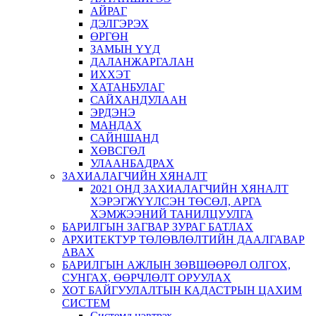
АЙРАГ
ДЭЛГЭРЭХ
ӨРГӨН
ЗАМЫН ҮҮД
ДАЛАНЖАРГАЛАН
ИХХЭТ
ХАТАНБУЛАГ
САЙХАНДУЛААН
ЭРДЭНЭ
МАНДАХ
САЙНШАНД
ХӨВСГӨЛ
УЛААНБАДРАХ
ЗАХИАЛАГЧИЙН ХЯНАЛТ
2021 ОНД ЗАХИАЛАГЧИЙН ХЯНАЛТ
ХЭРЭГЖҮҮЛСЭН ТӨСӨЛ, АРГА
ХЭМЖЭЭНИЙ ТАНИЛЦУУЛГА
БАРИЛГЫН ЗАГВАР ЗУРАГ БАТЛАХ
АРХИТЕКТУР ТӨЛӨВЛӨЛТИЙН ДААЛГАВАР
АВАХ
БАРИЛГЫН АЖЛЫН ЗӨВШӨӨРӨЛ ОЛГОХ,
СУНГАХ, ӨӨРЧЛӨЛТ ОРУУЛАХ
ХОТ БАЙГУУЛАЛТЫН КАДАСТРЫН ЦАХИМ
СИСТЕМ
Системд нэвтрэх