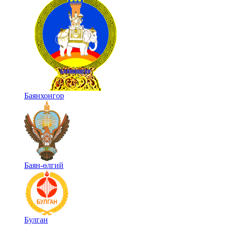
Баянхонгор
Баян-өлгий
Булган