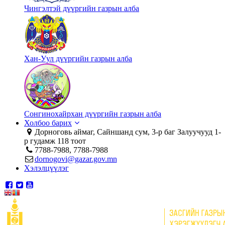
Чингэлтэй дүүргийн газрын алба
Хан-Уул дүүргийн газрын алба
Сонгинохайрхан дүүргийн газрын алба
Холбоо барих
Дорноговь аймаг, Сайншанд сум, 3-р баг Залуучууд 1-
р гудамж 118 тоот
7788-7988, 7788-7988
dornogovi@gazar.gov.mn
Хэлэлцүүлэг