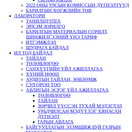
2022 ОНЫ УЛСЫН КОМИССЫН ДҮГНЭЛТҮҮД
БАРИЛГЫН ХӨГЖЛИЙН ТӨВ
ЛАБОРАТОРИ
ТАНИЛЦУУЛГА
ЭРХЭМ ЗОРИЛГО
БАРИЛГЫН МАТЕРИАЛЫН СОРИЛТ,
ШИНЖИЛГЭЭНИЙ ҮНЭ ТАРИФ
ИТГЭМЖЛЭЛ
ШУДРАГА БАЙДАЛ
ИЛ ТОД БАЙДАЛ
ТАЙЛАН
ТӨЛӨВЛӨГӨӨ
САНХҮҮГИЙН ҮЙЛ АЖИЛЛАГАА
ХҮНИЙ НӨӨЦ
АУДИТЫН ТАЙЛАН, ЗӨВЛӨМЖ
СУЛ ОРОН ТОО
АВЛИГЫН ЭСРЭГ ҮЙЛ АЖИЛЛАГАА
ТӨЛӨВЛӨГӨӨ
ТАЙЛАН
ЗӨРЧИЛ ҮҮССЭН ТУХАЙ МЭДЭГДЭЛ
УРЬДЧИЛСАН МЭДҮҮЛЭГ ХЯНАСАН
ДҮГНЭЛТ
ГАРЫН АВЛАГА
БАЙГУУЛЛАГЫН ЭЗЭМШИЖ БУЙ ГАЗРЫН