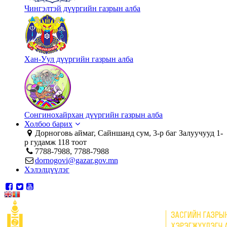
Чингэлтэй дүүргийн газрын алба
Хан-Уул дүүргийн газрын алба
Сонгинохайрхан дүүргийн газрын алба
Холбоо барих
Дорноговь аймаг, Сайншанд сум, 3-р баг Залуучууд 1-
р гудамж 118 тоот
7788-7988, 7788-7988
dornogovi@gazar.gov.mn
Хэлэлцүүлэг