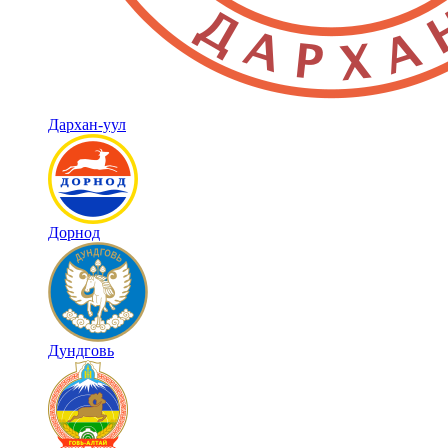
Дархан-уул
Дорнод
Дундговь