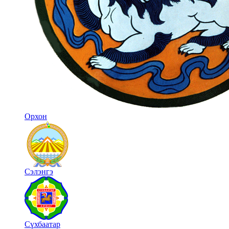
Орхон
Сэлэнгэ
Сүхбаатар