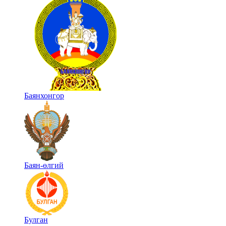
Баянхонгор
Баян-өлгий
Булган