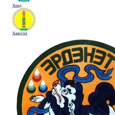
Ховд
Хөвсгөл