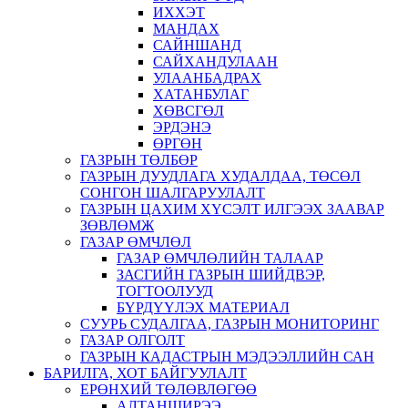
ИХХЭТ
МАНДАХ
САЙНШАНД
САЙХАНДУЛААН
УЛААНБАДРАХ
ХАТАНБУЛАГ
ХӨВСГӨЛ
ЭРДЭНЭ
ӨРГӨН
ГАЗРЫН ТӨЛБӨР
ГАЗРЫН ДУУДЛАГА ХУДАЛДАА, ТӨСӨЛ
СОНГОН ШАЛГАРУУЛАЛТ
ГАЗРЫН ЦАХИМ ХҮСЭЛТ ИЛГЭЭХ ЗААВАР
ЗӨВЛӨМЖ
ГАЗАР ӨМЧЛӨЛ
ГАЗАР ӨМЧЛӨЛИЙН ТАЛААР
ЗАСГИЙН ГАЗРЫН ШИЙДВЭР,
ТОГТООЛУУД
БҮРДҮҮЛЭХ МАТЕРИАЛ
СУУРЬ СУДАЛГАА, ГАЗРЫН МОНИТОРИНГ
ГАЗАР ОЛГОЛТ
ГАЗРЫН КАДАСТРЫН МЭДЭЭЛЛИЙН САН
БАРИЛГА, ХОТ БАЙГУУЛАЛТ
ЕРӨНХИЙ ТӨЛӨВЛӨГӨӨ
АЛТАНШИРЭЭ