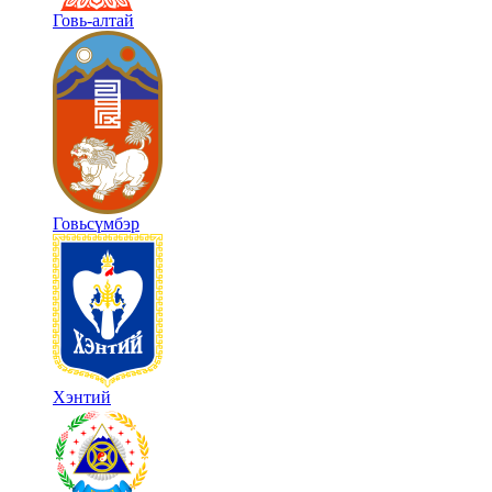
Говь-алтай
Говьсүмбэр
Хэнтий