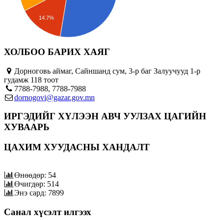
14.7%
ХОЛБОО БАРИХ ХАЯГ
Дорноговь аймаг, Сайншанд сум, 3-р баг Залуучууд 1-р
гудамж 118 тоот
7788-7988, 7788-7988
dornogovi@gazar.gov.mn
ИРГЭДИЙГ ХҮЛЭЭН АВЧ УУЛЗАХ ЦАГИЙН
ХУВААРЬ
ЦАХИМ ХУУДАСНЫ ХАНДАЛТ
Өнөөдөр: 54
Өчигдөр: 514
Энэ сард: 7899
Санал хүсэлт илгээх