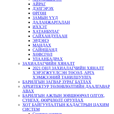
АЙРАГ
ДЭЛГЭРЭХ
ӨРГӨН
ЗАМЫН ҮҮД
ДАЛАНЖАРГАЛАН
ИХХЭТ
ХАТАНБУЛАГ
САЙХАНДУЛААН
ЭРДЭНЭ
МАНДАХ
САЙНШАНД
ХӨВСГӨЛ
УЛААНБАДРАХ
ЗАХИАЛАГЧИЙН ХЯНАЛТ
2021 ОНД ЗАХИАЛАГЧИЙН ХЯНАЛТ
ХЭРЭГЖҮҮЛСЭН ТӨСӨЛ, АРГА
ХЭМЖЭЭНИЙ ТАНИЛЦУУЛГА
БАРИЛГЫН ЗАГВАР ЗУРАГ БАТЛАХ
АРХИТЕКТУР ТӨЛӨВЛӨЛТИЙН ДААЛГАВАР
АВАХ
БАРИЛГЫН АЖЛЫН ЗӨВШӨӨРӨЛ ОЛГОХ,
СУНГАХ, ӨӨРЧЛӨЛТ ОРУУЛАХ
ХОТ БАЙГУУЛАЛТЫН КАДАСТРЫН ЦАХИМ
СИСТЕМ
Системд нэвтрэх