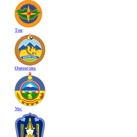
Төв
Өмнөговь
Увс