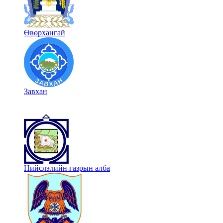
Өвөрхангай
Завхан
Нийслэлийн газрын алба