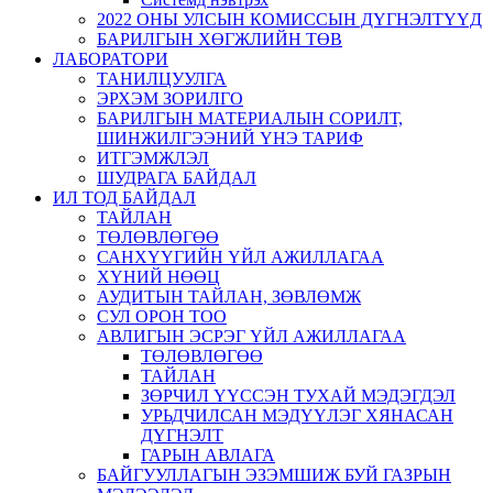
2022 ОНЫ УЛСЫН КОМИССЫН ДҮГНЭЛТҮҮД
БАРИЛГЫН ХӨГЖЛИЙН ТӨВ
ЛАБОРАТОРИ
ТАНИЛЦУУЛГА
ЭРХЭМ ЗОРИЛГО
БАРИЛГЫН МАТЕРИАЛЫН СОРИЛТ,
ШИНЖИЛГЭЭНИЙ ҮНЭ ТАРИФ
ИТГЭМЖЛЭЛ
ШУДРАГА БАЙДАЛ
ИЛ ТОД БАЙДАЛ
ТАЙЛАН
ТӨЛӨВЛӨГӨӨ
САНХҮҮГИЙН ҮЙЛ АЖИЛЛАГАА
ХҮНИЙ НӨӨЦ
АУДИТЫН ТАЙЛАН, ЗӨВЛӨМЖ
СУЛ ОРОН ТОО
АВЛИГЫН ЭСРЭГ ҮЙЛ АЖИЛЛАГАА
ТӨЛӨВЛӨГӨӨ
ТАЙЛАН
ЗӨРЧИЛ ҮҮССЭН ТУХАЙ МЭДЭГДЭЛ
УРЬДЧИЛСАН МЭДҮҮЛЭГ ХЯНАСАН
ДҮГНЭЛТ
ГАРЫН АВЛАГА
БАЙГУУЛЛАГЫН ЭЗЭМШИЖ БУЙ ГАЗРЫН