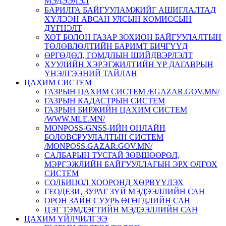
МЭДЭЭЛЭЛ
БАРИЛГА БАЙГУУЛАМЖИЙГ АШИГЛАЛТАД
ХҮЛЭЭН АВСАН УЛСЫН КОМИССЫН
ДҮГНЭЛТ
ХОТ БОЛОН ГАЗАР ЗОХИОН БАЙГУУЛАЛТЫН
ТӨЛӨВЛӨЛТИЙН БАРИМТ БИЧГҮҮД
ӨРГӨДӨЛ, ГОМДЛЫН ШИЙДВЭРЛЭЛТ
ХУУЛИЙН ХЭРЭГЖИЛТИЙН ҮР ДАГАВРЫН
ҮНЭЛГЭЭНИЙ ТАЙЛАН
ЦАХИМ СИСТЕМ
ГАЗРЫН ЦАХИМ СИСТЕМ /EGAZAR.GOV.MN/
ГАЗРЫН КАДАСТРЫН СИСТЕМ
ГАЗРЫН БИРЖИЙН ЦАХИМ СИСТЕМ
/WWW.MLE.MN/
MONPOSS-GNSS-ИЙН ОНЛАЙН
БОЛОВСРУУЛАЛТЫН СИСТЕМ
/MONPOSS.GAZAR.GOV.MN/
CАЛБАРЫН ТУСГАЙ ЗӨВШӨӨРӨЛ,
МЭРГЭЖЛИЙН БАЙГУУЛЛАГЫН ЭРХ ОЛГОХ
СИСТЕМ
СОЛБИЦОЛ ХООРОНД ХӨРВҮҮЛЭХ
ГЕОДЕЗИ, ЗУРАГ ЗҮЙ МЭДЭЭЛЛИЙН САН
ОРОН ЗАЙН СУУРЬ ӨГӨГДЛИЙН САН
ЦЭГ ТЭМДЭГТИЙН МЭДЭЭЛЛИЙН САН
ЦАХИМ ҮЙЛЧИЛГЭЭ