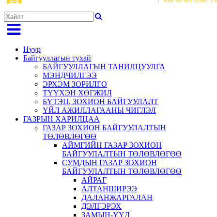
Нүүр
Байгууллагын тухай
БАЙГУУЛЛАГЫН ТАНИЛЦУУЛГА
МЭНДЧИЛГЭЭ
ЭРХЭМ ЗОРИЛГО
ТҮҮХЭН ХӨГЖИЛ
БҮТЭЦ, ЗОХИОН БАЙГУУЛАЛТ
ҮЙЛ АЖИЛЛАГААНЫ ЧИГЛЭЛ
ГАЗРЫН ХАРИЛЦАА
ГАЗАР ЗОХИОН БАЙГУУЛАЛТЫН
ТӨЛӨВЛӨГӨӨ
АЙМГИЙН ГАЗАР ЗОХИОН
БАЙГУУЛАЛТЫН ТӨЛӨВЛӨГӨӨ
СУМДЫН ГАЗАР ЗОХИОН
БАЙГУУЛАЛТЫН ТӨЛӨВЛӨГӨӨ
АЙРАГ
АЛТАНШИРЭЭ
ДАЛАНЖАРГАЛАН
ДЭЛГЭРЭХ
ЗАМЫН-ҮҮД