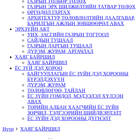
ГАЗРЫН ТӨЛБӨР ТӨЛӨХ
ГАЗРЫН ЭРХ ШИЛЖИЛТИЙН ТАТВАР ТӨЛӨХ
ӨРГӨДӨЛ ГАРГАХ
АРХИТЕХТУР ТӨЛӨВЛӨЛТИЙН ДААЛГАВАР,
БАРИЛГЫН АЖЛЫН ЗӨВШӨӨРӨЛ АВАХ
ЭРХЗҮЙН АКТ
УИХ, ЗАСГИЙН ГАЗРЫН ТОГТООЛ
САЙДЫН ТУШААЛ
ГАЗРЫН ДАРГЫН ТУШААЛ
ДҮРЭМ, ЖУРАМ, АРГАЧЛАЛ
ХАЯГ БАЙРШИЛ
ХАЯГ БАЙРШИЛ
ЁС ЗҮЙ ДЭД ХОРОО
БАЙГУУЛЛАГЫН ЁС ЗҮЙН ДЭД ХОРООНЫ
БҮРЭЛДЭХҮҮН
ДҮРЭМ, ЖУРАМ
ТӨЛӨВЛӨГӨӨ, ТАЙЛАН
ЁС ЗҮЙН ГОМДОЛ, МЭДЭЭЛЭЛ ХҮЛЭЭН
АВАХ
ТӨРИЙН АЛБАН ХААГЧИЙН ЁС ЗҮЙН
ЗӨРЧИЛ, ТЭДГЭЭРИЙН ШИЙДВЭРЛЭЛТ
ЁС ЗҮЙН ДЭД ХОРООНЫ ДҮГНЭЛТ
Нүүр
ХАЯГ БАЙРШИЛ